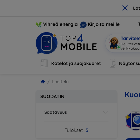
×
La
Vihreä energia
Kirjoita meille
Tarvits
Hei, tervet
verkkoka
Kotelot ja suojakuoret
Näytönsu
Luettelo
Kuor
SUODATIN
Saatavuus
Tulokset
5