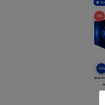
Suo
-10%
-10
3mk Pri
M