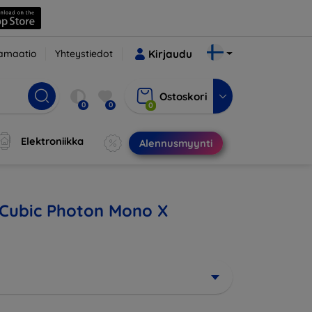
amaatio
Yhteystiedot
Kirjaudu
Ostoskori
0
0
0
Elektroniikka
Alennusmyynti
nyCubic Photon Mono X