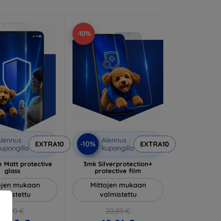
-10%
lennus
Alennus
-10%
EXTRA10
EXTRA10
upongilla
kupongilla
 Matt protective
3mk Silverprotection+
glass
protective film
ojen mukaan
Mittojen mukaan
almistettu
valmistettu
14,90 €
20,89 €