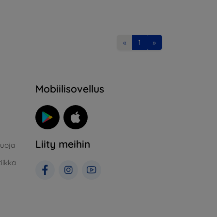
«
1
»
Mobiilisovellus
Liity meihin
suoja
iikka