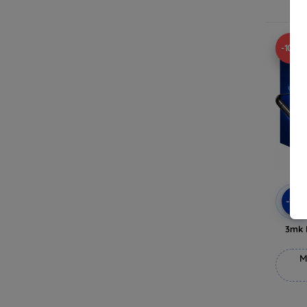
V
-10%
-10
3mk 
M