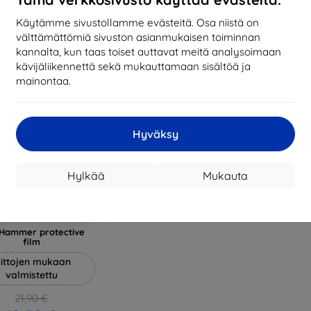
17,01 €
1
arastossa 3 kpl
Käytämme sivustollamme evästeitä. Osa niistä on
Varastossa > 5 kpl
Varas
välttämättömiä sivuston asianmukaisen toiminnan
kannalta, kun taas toiset auttavat meitä analysoimaan
kävijäliikennettä sekä mukauttamaan sisältöä ja
mainontaa.
Hyväksy
Hylkää
Mukauta
Alennus
%
EXTRA10
kupongilla
Hammer protective
film
ittojen mukaan
valmistettu
21,90 €