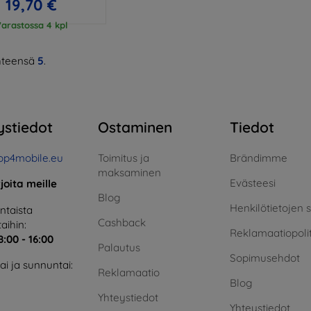
19,70 €
arastossa 4 kpl
teensä
5
.
ystiedot
Ostaminen
Tiedot
op4mobile.eu
Toimitus ja
Brändimme
maksaminen
Evästeesi
rjoita meille
Blog
Henkilötietojen 
taista
Cashback
aihin:
Reklamaatiopolit
8:00 - 16:00
Palautus
Sopimusehdot
i ja sunnuntai:
Reklamaatio
Blog
Yhteystiedot
Yhteystiedot