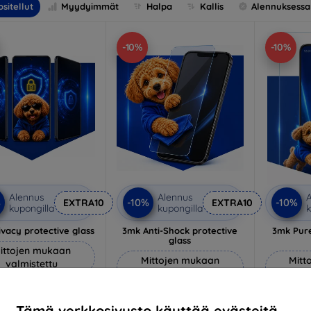
sitellut
Myydyimmät
Halpa
Kallis
Alennuksessa
-10%
-10%
Alennus
Alennus
A
%
-10%
-10%
EXTRA10
EXTRA10
kupongilla
kupongilla
k
vacy protective glass
3mk Anti-Shock protective
3mk Pure
glass
ittojen mukaan
Mittojen mukaan
Mitt
valmistettu
valmistettu
v
22,90 €
18,90 €
20,61 €
Tämä verkkosivusto käyttää evästeitä.