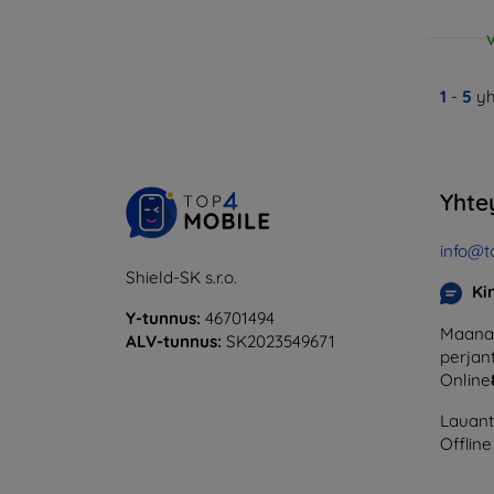
V
1
-
5
yh
Yhte
info@t
Shield-SK s.r.o.
Ki
Y-tunnus:
46701494
Maanan
ALV-tunnus:
SK2023549671
perjant
Online
Lauanta
Offline