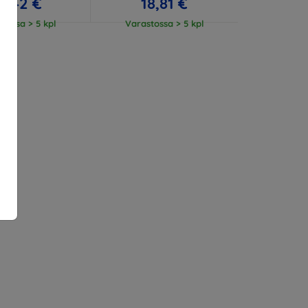
3,42 €
18,81 €
tossa > 5 kpl
Varastossa > 5 kpl