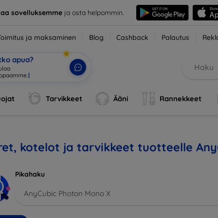
taa sovelluksemme
ja osta helpommin.
Toimitus ja maksaminen
Blog
Cashback
Palautus
Rekl
etko apua?
uloa
uppaam
|
ojat
Tarvikkeet
Ääni
Rannekkeet
et, kotelot ja tarvikkeet tuotteelle A
Pikahaku
AnyCubic Photon Mono X