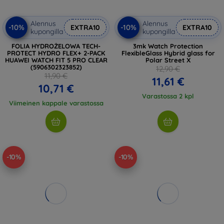
Alennus
Alennus
-10%
-10%
EXTRA10
EXTRA10
kupongilla
kupongilla
FOLIA HYDROŻELOWA TECH-
3mk Watch Protection
PROTECT HYDRO FLEX+ 2-PACK
FlexibleGlass Hybrid glass for
HUAWEI WATCH FIT 5 PRO CLEAR
Polar Street X
(5906302323852)
12,90 €
11,90 €
11,61 €
10,71 €
Varastossa 2 kpl
Viimeinen kappale varastossa
-10%
-10%