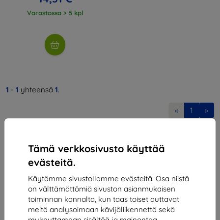
Varastossa > 5 kpl
1
-
1
yhteensä
1
.
«
1
»
Tämä verkkosivusto käyttää
evästeitä.
Käytämme sivustollamme evästeitä. Osa niistä
on välttämättömiä sivuston asianmukaisen
Shield-SK s.r.o.
toiminnan kannalta, kun taas toiset auttavat
Y-tunnus:
46701494
meitä analysoimaan kävijäliikennettä sekä
ALV-tunnus:
SK2023549671
mukauttamaan sisältöä ja mainontaa.