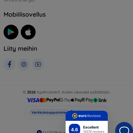
Mobiilisovellus
Liity meihin
©
2026
top4mobile.fi. Kaikki oikeudet pidätetään.
Top4Mobile.fi
Verkkokauppamme
Excellent
4.6
13574 reviews
AI powered by
Eurion