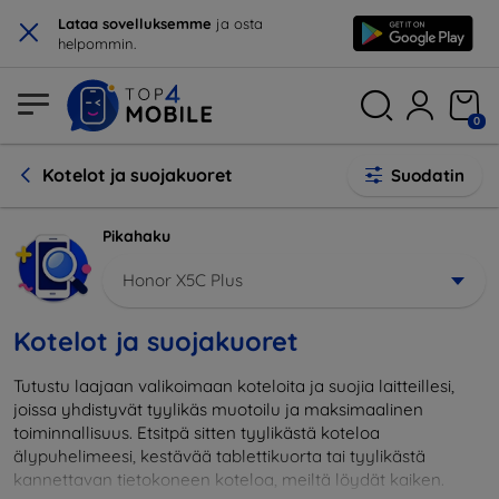
×
Lataa sovelluksemme
ja osta
helpommin.
0
Kotelot ja suojakuoret
Suodatin
Pikahaku
Honor X5C Plus
Kotelot ja suojakuoret
Tutustu laajaan valikoimaan koteloita ja suojia laitteillesi,
joissa yhdistyvät tyylikäs muotoilu ja maksimaalinen
toiminnallisuus. Etsitpä sitten tyylikästä koteloa
älypuhelimeesi, kestävää tablettikuorta tai tyylikästä
kannettavan tietokoneen koteloa, meiltä löydät kaiken.