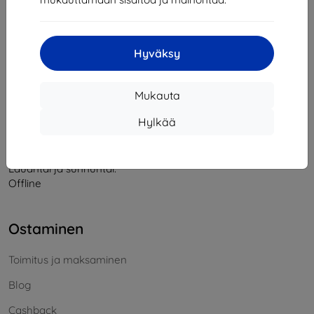
Yhteystiedot
Hyväksy
info@top4mobile.eu
Mukauta
Kirjoita meille
Hylkää
Maanantaista perjantaihin:
Online
8:00 - 16:00
Lauantai ja sunnuntai:
Offline
Ostaminen
Toimitus ja maksaminen
Blog
Cashback