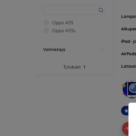
ole vai
tai nii
Lompa
Oppo A53
Alkupe
Oppo A53s
iPad- j
Valmistaja
AirPod
Lataus
Tulokset
1
Suo
-10%