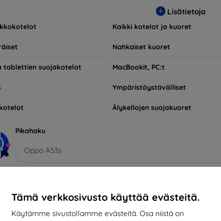
n käytännöllisiä vaan myös muodikkaita, joten ne ovat olennainen
Lisätietoja
lle, jotka haluavat vain suojata investointinsa, olemme täällä sinu
kkokotelot
Kaikki kotelot ja kuoret
räiset
Nahkaiset kuoret
a tablettien suojakotelot
MacBookit, PC:t
s
Ympäristöystävälliset
kotelot
Älykellojen suojakuoret
Pikahaku
Oppo A53s
sitellut
Myydyimmät
Halpa
Kallis
Alennuksessa
Tämä verkkosivusto käyttää evästeitä.
Käytämme sivustollamme evästeitä. Osa niistä on