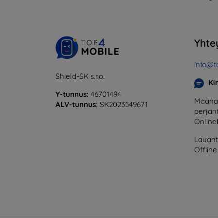
Yhte
info@t
Shield-SK s.r.o.
Ki
Y-tunnus:
46701494
Maanan
ALV-tunnus:
SK2023549671
perjant
Online
Lauanta
Offline