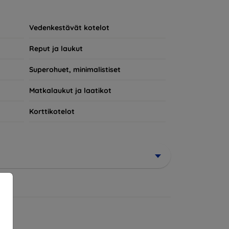
 osa jokapäiväistä asuasi. Tekniikan ystäville
a varten.
Vedenkestävät kotelot
Reput ja laukut
Superohuet, minimalistiset
Matkalaukut ja laatikot
Korttikotelot