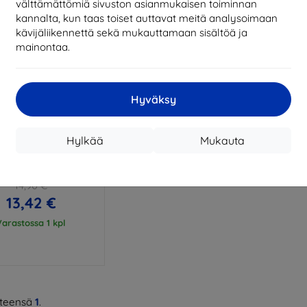
välttämättömiä sivuston asianmukaisen toiminnan
kannalta, kun taas toiset auttavat meitä analysoimaan
kävijäliikennettä sekä mukauttamaan sisältöä ja
mainontaa.
Hyväksy
Alennus
%
EXTRA10
Hylkää
Mukauta
kupongilla
 Armor Case Oppo
A53/A53s
14,90 €
13,42 €
Varastossa 1 kpl
teensä
1
.