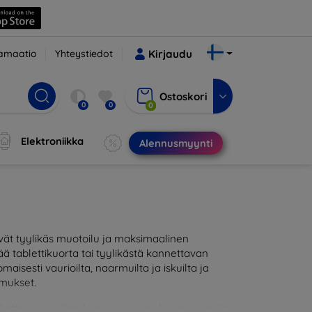
amaatio
Yhteystiedot
Kirjaudu
Ostoskori
0
0
0
Elektroniikka
Alennusmyynti
styvät tyylikäs muotoilu ja maksimaalinen
ää tablettikuorta tai tyylikästä kannettavan
isesti vaurioilta, naarmuilta ja iskuilta ja
imukset.
een laitteeseesi. Kotelomme ja suojuksemme eivät