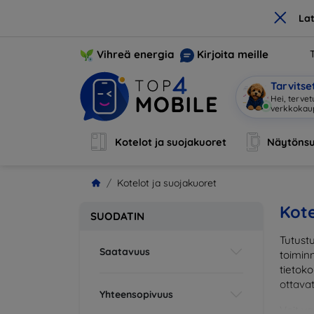
×
La
Vihreä energia
Kirjoita meille
Tarvits
Hei, tervet
verkkoka
Kotelot ja suojakuoret
Näytönsu
Kotelot ja suojakuoret
Kote
SUODATIN
Tutustu
Saatavuus
toiminn
tietoko
ottava
Yhteensopivuus
Voit va