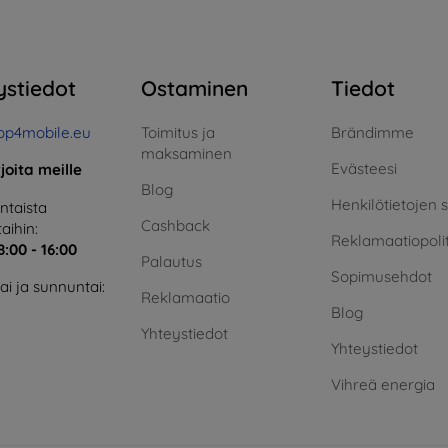
ystiedot
Ostaminen
Tiedot
op4mobile.eu
Toimitus ja
Brändimme
maksaminen
Evästeesi
rjoita meille
Blog
Henkilötietojen 
taista
Cashback
aihin:
Reklamaatiopolit
8:00 - 16:00
Palautus
Sopimusehdot
i ja sunnuntai:
Reklamaatio
Blog
Yhteystiedot
Yhteystiedot
Vihreä energia