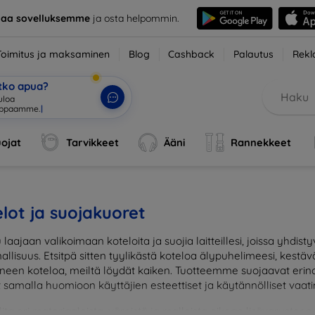
taa sovelluksemme
ja osta helpommin.
Toimitus ja maksaminen
Blog
Cashback
Palautus
Rekl
etko apua?
uloa
uppaamme.
|
ojat
Tarvikkeet
Ääni
Rannekkeet
lot ja suojakuoret
 laajaan valikoimaan koteloita ja suojia laitteillesi, joissa yhdi
allisuus. Etsitpä sitten tyylikästä koteloa älypuhelimeesi, kestäv
neen koteloa, meiltä löydät kaiken. Tuotteemme suojaavat erinoma
t samalla huomioon käyttäjien esteettiset ja käytännölliset vaat
lita eri materiaaleista, väreistä ja malleista oikean lisävarust