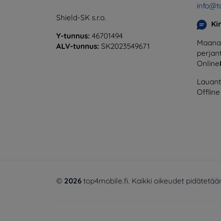
info@t
Shield-SK s.r.o.
Ki
Y-tunnus:
46701494
Maanan
ALV-tunnus:
SK2023549671
perjant
Online
Lauanta
Offline
©
2026
top4mobile.fi. Kaikki oikeudet pidätetää