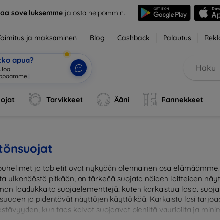
taa sovelluksemme
ja osta helpommin.
Toimitus ja maksaminen
Blog
Cashback
Palautus
Rekl
etko apua?
uloa verk
|
ojat
Tarvikkeet
Ääni
Rannekkeet
tönsuojat
uhelimet ja tabletit ovat nykyään olennainen osa elämäämme. J
sta ulkonäöstä pitkään, on tärkeää suojata näiden laitteiden näy
man laadukkaita suojaelementtejä, kuten karkaistua lasia, suojak
lisuuden ja pidentävät näyttöjen käyttöikää. Karkaistu lasi tar
stävyyden, kun taas kalvot suojaavat pieniltä vaurioilta ja minim
suojaus ja suojaa investointisi jokapäiväisiltä sudenkuopilta. Va