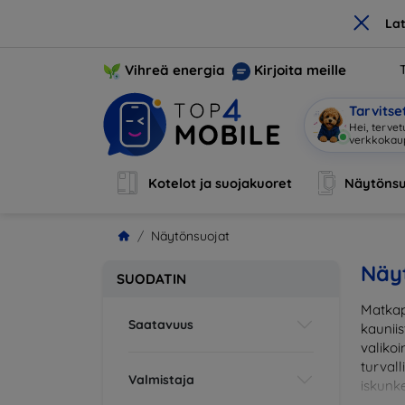
×
La
Vihreä energia
Kirjoita meille
Tarvits
Hei, tervet
Kotelot ja suojakuoret
Näytönsu
Näytönsuojat
Näy
SUODATIN
Matkap
Saatavuus
kaunii
valikoi
turval
Valmistaja
iskunke
sopiva 