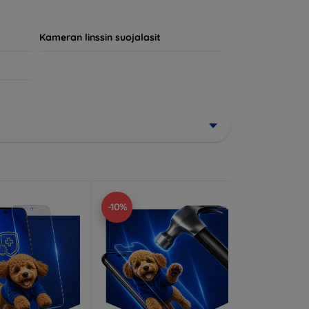
jokainen asiakas löytää laitteelleen
Kameran linssin suojalasit
-10%