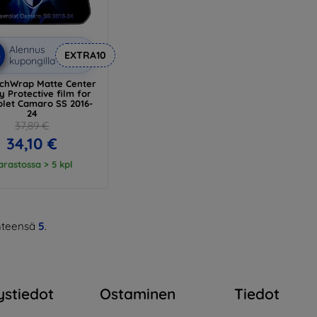
Alennus
%
EXTRA10
kupongilla
chWrap Matte Center
y Protective film for
olet Camaro SS 2016-
24
37,89 €
34,10 €
arastossa > 5 kpl
teensä
5
.
ystiedot
Ostaminen
Tiedot