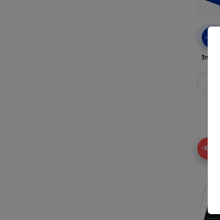
-10
3mk A
M
V
-10%