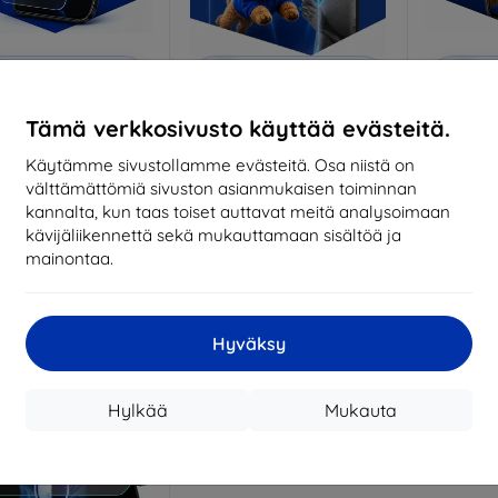
Alennus
Alennus
A
%
-10%
-10%
EXTRA10
EXTRA10
kupongilla
kupongilla
k
Tämä verkkosivusto käyttää evästeitä.
nti-Shock protective
3mk Pure Matt protective
3mk Si
glass
glass
pro
Käytämme sivustollamme evästeitä. Osa niistä on
ittojen mukaan
Mittojen mukaan
Mitt
välttämättömiä sivuston asianmukaisen toiminnan
valmistettu
valmistettu
v
kannalta, kun taas toiset auttavat meitä analysoimaan
kävijäliikennettä sekä mukauttamaan sisältöä ja
18,90 €
14,90 €
mainontaa.
17,01 €
13,42 €
arastossa > 5 kpl
Varastossa > 5 kpl
Varas
Hyväksy
Hylkää
Mukauta