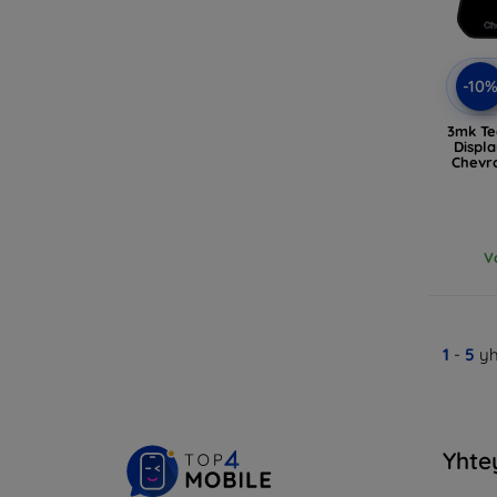
-10
3mk Te
Displa
Chevr
V
1
-
5
yh
Yhte