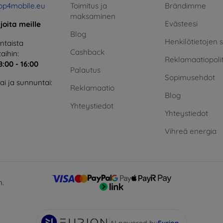
op4mobile.eu
Toimitus ja
Brändimme
maksaminen
Evästeesi
rjoita meille
Blog
Henkilötietojen 
taista
Cashback
aihin:
Reklamaatiopolit
8:00 - 16:00
Palautus
Sopimusehdot
i ja sunnuntai:
Reklamaatio
Blog
Yhteystiedot
Yhteystiedot
Vihreä energia
n.
AI powered by
Eurion