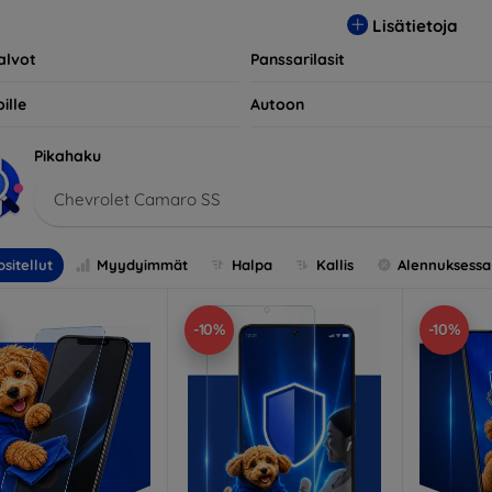
opivia useiden eri merkkien ja mallien kanssa, mikä takaa, että 
Lisätietoja
llisen suojan.
alvot
Panssarilasit
ille
Autoon
Pikahaku
Chevrolet Camaro SS
sitellut
Myydyimmät
Halpa
Kallis
Alennuksessa
-10%
-10%