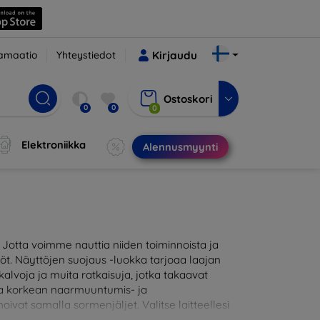
amaatio
Yhteystiedot
Kirjaudu
Ostoskori
0
0
0
Elektroniikka
Alennusmyynti
otta voimme nauttia niiden toiminnoista ja
töt. Näyttöjen suojaus -luokka tarjoaa laajan
alvoja ja muita ratkaisuja, jotka takaavat
joaa korkean naarmuuntumis- ja
oivat samalla sormenjäljet. Valitse laitteellesi
likoimassamme on tuotteita, jotka ovat