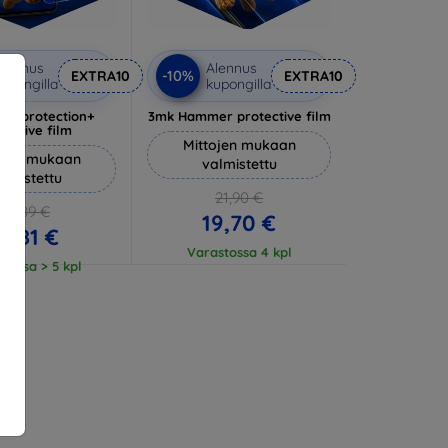
lennus
Alennus
-10%
EXTRA10
EXTRA10
upongilla
kupongilla
lverprotection+
3mk Hammer protective film
tective film
Mittojen mukaan
ojen mukaan
valmistettu
almistettu
21,90 €
20,89 €
19,70 €
18,81 €
Varastossa 4 kpl
tossa > 5 kpl