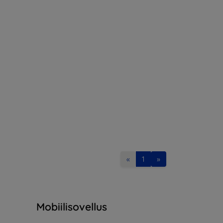
«
1
»
Mobiilisovellus