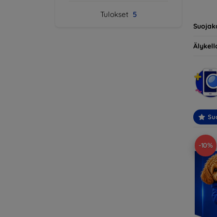
yhteens
Tulokset
5
ihantee
Suojak
Älykello
Suo
-10%