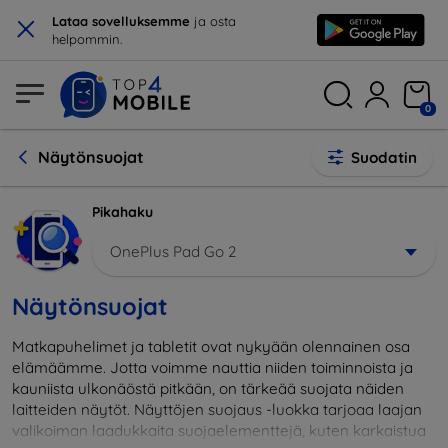
×
Lataa sovelluksemme
ja osta
helpommin.
0
Näytönsuojat
Suodatin
Pikahaku
OnePlus Pad Go 2
Näytönsuojat
Matkapuhelimet ja tabletit ovat nykyään olennainen osa
elämäämme. Jotta voimme nauttia niiden toiminnoista ja
kauniista ulkonäöstä pitkään, on tärkeää suojata näiden
laitteiden näytöt. Näyttöjen suojaus -luokka tarjoaa laajan
valikoiman laadukkaita suojaelementtejä, kuten karkaistua