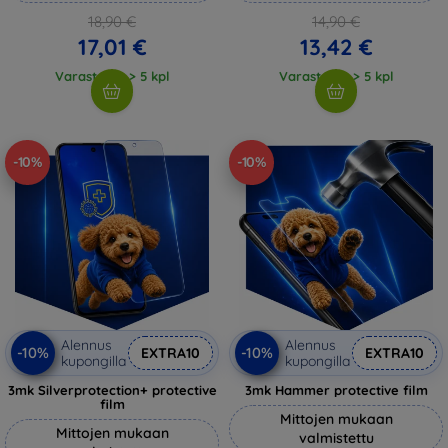
18,90 €
14,90 €
17,01 €
13,42 €
Varastossa > 5 kpl
Varastossa > 5 kpl
-10%
-10%
Alennus
Alennus
-10%
-10%
EXTRA10
EXTRA10
kupongilla
kupongilla
3mk Silverprotection+ protective
3mk Hammer protective film
film
Mittojen mukaan
Mittojen mukaan
valmistettu