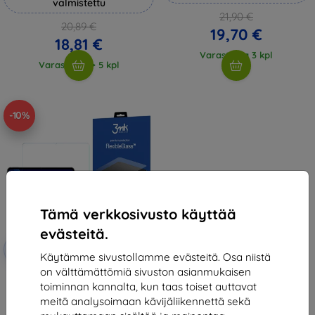
valmistettu
21,90 €
20,89 €
19,70 €
18,81 €
Varastossa 3 kpl
Varastossa > 5 kpl
-10%
Tämä verkkosivusto käyttää
evästeitä.
Alennus
-10%
EXTRA10
kupongilla
Käytämme sivustollamme evästeitä. Osa niistä
on välttämättömiä sivuston asianmukaisen
3mk FlexibleGlass Hybrid glass
toiminnan kannalta, kun taas toiset auttavat
for OnePlus Pad Go 2
19,90 €
meitä analysoimaan kävijäliikennettä sekä