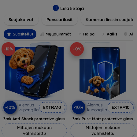
lasia, suojakalvoja ja muita ratkaisuja, jotka takaavat
turvallisuuden ja pidentävät näyttöjen käyttöikää. Karkaistu
Lisätietoja
lasi tarjoaa korkean naarmuuntumis- ja iskunkestävyyden,
Suojakalvot
Panssarilasit
Kameran linssin suojalas
kun taas kalvot suojaavat pieniltä vaurioilta ja minimoivat
samalla sormenjäljet. Valitse laitteellesi sopiva suojaus ja
suojaa investointisi jokapäiväisiltä sudenkuopilta.
Suositellut
Myydyimmät
Halpa
Kallis
Ale
Valikoimassamme on tuotteita, jotka ovat yhteensopivia
useiden eri merkkien ja mallien kanssa, mikä takaa, että
-10%
-10%
jokainen asiakas löytää laitteelleen ihanteellisen suojan.
Alennus
Alennus
-10%
-10%
EXTRA10
EXTRA10
kupongilla
kupongilla
3mk Anti-Shock protective glass
3mk Pure Matt protective glass
Mittojen mukaan
Mittojen mukaan
valmistettu
valmistettu