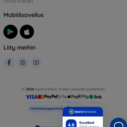
Vihreä energia
Mobiilisovellus
Liity meihin
©
2026
top4mobile.fi. Kaikki oikeudet pidätetään.
Top4Mobile.fi
Verkkokauppamme
Excellent
4.6
13575 reviews