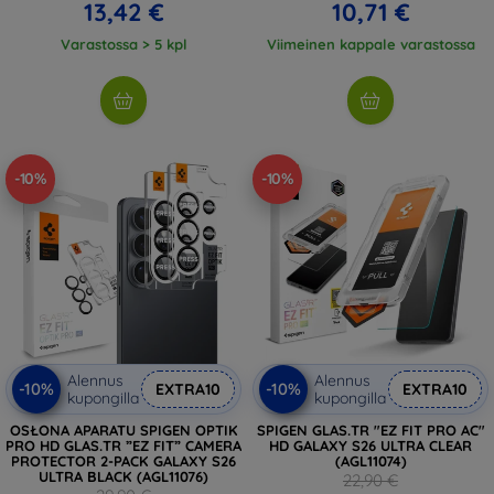
13,42 €
10,71 €
Varastossa > 5 kpl
Viimeinen kappale varastossa
-10%
-10%
Alennus
Alennus
-10%
-10%
EXTRA10
EXTRA10
kupongilla
kupongilla
OSŁONA APARATU SPIGEN OPTIK
SPIGEN GLAS.TR "EZ FIT PRO AC"
PRO HD GLAS.TR ”EZ FIT” CAMERA
HD GALAXY S26 ULTRA CLEAR
PROTECTOR 2-PACK GALAXY S26
(AGL11074)
ULTRA BLACK (AGL11076)
22,90 €