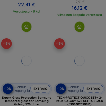
17,91 €
22,41 €
16,12 €
Varastossa > 5 kpl
Viimeinen kappale varastossa
-15%
-15%
Alennus
Alennus
-10%
-10%
EXTRA10
EXTRA10
kupongilla
kupongilla
Expert Glass Protection Samsung
TECH-PROTECT QUICK SET+ 2-
Tempered glass for Samsung
PACK GALAXY S26 ULTRA BLACK
Galaxy S26 Ultra
(5906302390816)