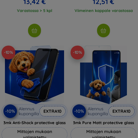
13,42 €
12,51 €
Varastossa > 5 kpl
Viimeinen kappale varastossa
-10%
-10%
Alennus
Alennus
-10%
-10%
EXTRA10
EXTRA10
kupongilla
kupongilla
3mk Anti-Shock protective glass
3mk Pure Matt protective glass
Mittojen mukaan
Mittojen mukaan
valmistettu
valmistettu