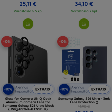
25,11 €
34,10 €
Varastossa > 5 kpl
Varastossa 2 kpl
-10%
-10%
Alennus
Alennus
-10%
-10%
EXTRA10
EXTRA10
kupongilla
kupongilla
Glass for Camera UNIQ Optix
Samsung Galaxy S26 Ultra - 3mk
Aluminium Camera Lens for
Lens Protection ()
Samsung Galaxy S26 Ultra black
11,90 €
(UNIQ-GS26U-ALENSBLK)