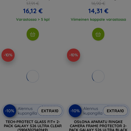
17,91 €
16,90 €
16,12 €
14,31 €
Varastossa > 5 kpl
Viimeinen kappale varastossa
-10%
-10%
Alennus
Alennus
-10%
-10%
EXTRA10
EXTRA10
kupongilla
kupongilla
TECH-PROTECT GLASS FIT+ 2-
OSŁONA APARATU RINGKE
PACK GALAXY S26 ULTRA CLEAR
CAMERA FRAME PROTECTOR 2-
(5906302340149)
PACK GALAXY S26 ULTRA BLACK