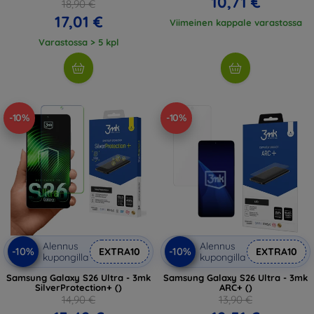
10,71 €
18,90 €
17,01 €
Viimeinen kappale varastossa
Varastossa > 5 kpl
-10%
-10%
Alennus
Alennus
-10%
-10%
EXTRA10
EXTRA10
kupongilla
kupongilla
Samsung Galaxy S26 Ultra - 3mk
Samsung Galaxy S26 Ultra - 3mk
SilverProtection+ ()
ARC+ ()
14,90 €
13,90 €