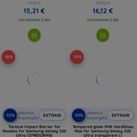
17,91 €
18,90 €
15,21 €
16,12 €
Varastossa 2 kpl
Varastossa 2 kpl
-10%
-15%
Alennus
Alennus
-10%
-10%
EXTRA10
EXTRA10
kupongilla
kupongilla
Tactical Impact Barrier for
Tempered glass 3MK HardGlass
Rookies for Samsung Galaxy S26
Max for Samsung Galaxy S26
Ultra (57983129148)
Ultra transparent ()