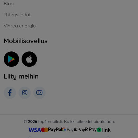
Blog
Yhteystiedot
Vihreä energia
Mobiilisovellus
Liity meihin
©
2026
top4mobile.fi. Kaikki oikeudet pidätetään.