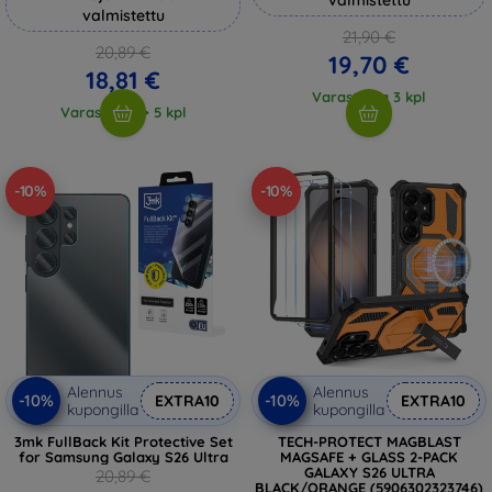
valmistettu
21,90 €
20,89 €
19,70 €
18,81 €
Varastossa 3 kpl
Varastossa > 5 kpl
-10%
-10%
Alennus
Alennus
-10%
-10%
EXTRA10
EXTRA10
kupongilla
kupongilla
3mk FullBack Kit Protective Set
TECH-PROTECT MAGBLAST
for Samsung Galaxy S26 Ultra
MAGSAFE + GLASS 2-PACK
GALAXY S26 ULTRA
20,89 €
BLACK/ORANGE (5906302323746)