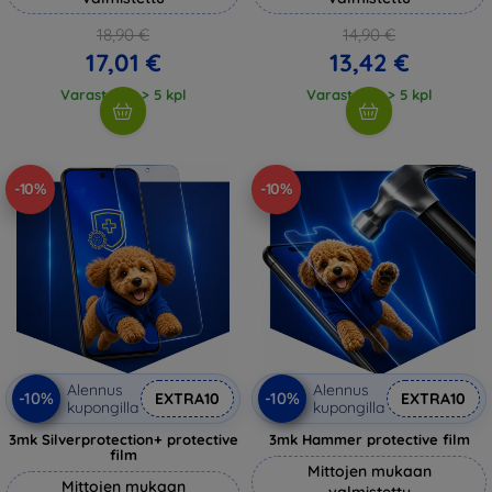
18,90 €
14,90 €
17,01 €
13,42 €
Varastossa > 5 kpl
Varastossa > 5 kpl
-10%
-10%
Alennus
Alennus
-10%
-10%
EXTRA10
EXTRA10
kupongilla
kupongilla
3mk Silverprotection+ protective
3mk Hammer protective film
film
Mittojen mukaan
Mittojen mukaan
valmistettu