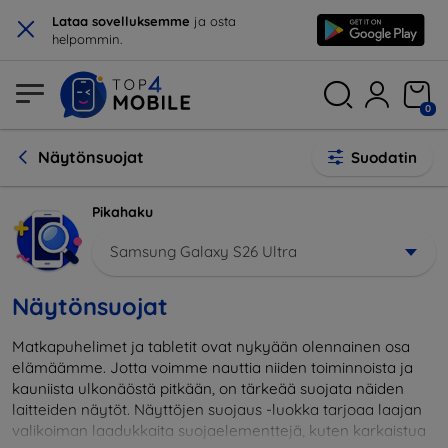
×
Lataa sovelluksemme
ja osta
helpommin.
0
Näytönsuojat
Suodatin
Pikahaku
Samsung Galaxy S26 Ultra
Näytönsuojat
Matkapuhelimet ja tabletit ovat nykyään olennainen osa
elämäämme. Jotta voimme nauttia niiden toiminnoista ja
kauniista ulkonäöstä pitkään, on tärkeää suojata näiden
laitteiden näytöt. Näyttöjen suojaus -luokka tarjoaa laajan
valikoiman laadukkaita suojaelementtejä, kuten karkaistua