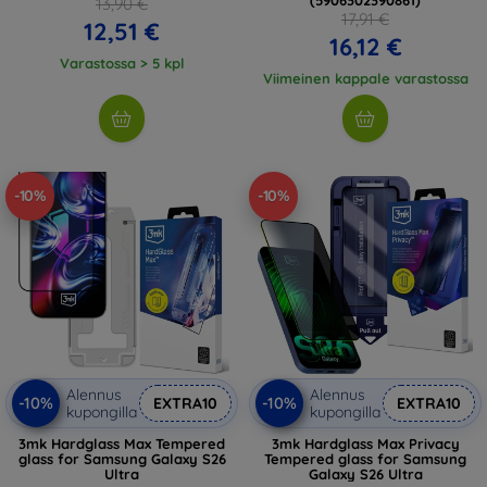
13,90 €
17,91 €
12,51 €
16,12 €
Varastossa > 5 kpl
Viimeinen kappale varastossa
-10%
-10%
Alennus
Alennus
-10%
-10%
EXTRA10
EXTRA10
kupongilla
kupongilla
3mk Hardglass Max Tempered
3mk Hardglass Max Privacy
glass for Samsung Galaxy S26
Tempered glass for Samsung
Ultra
Galaxy S26 Ultra