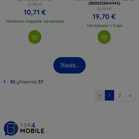
(8800328814943)
11,90 €
21,90 €
10,71 €
19,70 €
Viimeinen kappale varastossa
Varastossa > 5 kpl
7
lisää...
1
-
30
yhteensä
37
.
2
»
«
1