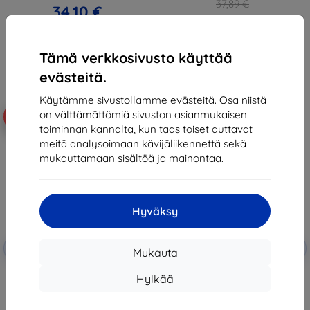
37,89 €
34,10 €
34,10 €
Varastossa > 5 kpl
Varastossa 3 kpl
Tämä verkkosivusto käyttää
evästeitä.
Käytämme sivustollamme evästeitä. Osa niistä
on välttämättömiä sivuston asianmukaisen
-10%
-10%
toiminnan kannalta, kun taas toiset auttavat
meitä analysoimaan kävijäliikennettä sekä
mukauttamaan sisältöä ja mainontaa.
Hyväksy
Alennus
Alennus
-10%
-10%
EXTRA10
EXTRA10
Mukauta
kupongilla
kupongilla
3mk TechWrap Matte Center
3mk TechWrap Matte Center
Hylkää
Display Protective film for AUDI
Display Protective film for AUDI
RS3 Sportback (Virtual Cockpit
S3 (Virtual Cockpit) 2020-
Plus) 2020-
37,89 €