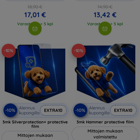
18,90 €
14,90 €
17,01 €
13,42 €
Varastossa > 5 kpl
Varastossa > 5 kpl
-10%
-10%
Alennus
Alennus
-10%
-10%
EXTRA10
EXTRA10
kupongilla
kupongilla
3mk Silverprotection+ protective
3mk Hammer protective film
film
Mittojen mukaan
Mittojen mukaan
valmistettu