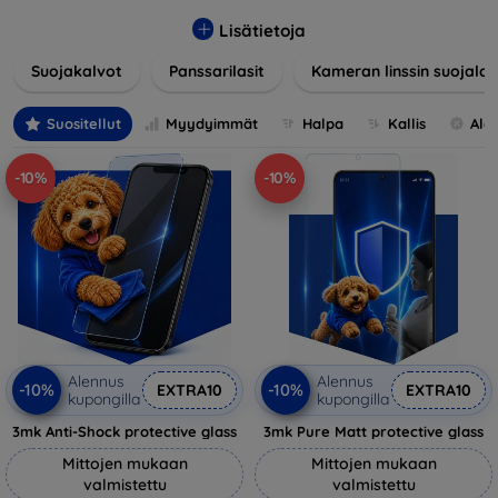
lasia, suojakalvoja ja muita ratkaisuja, jotka takaavat
turvallisuuden ja pidentävät näyttöjen käyttöikää. Karkaistu
Lisätietoja
lasi tarjoaa korkean naarmuuntumis- ja iskunkestävyyden,
Suojakalvot
Panssarilasit
Kameran linssin suojalas
kun taas kalvot suojaavat pieniltä vaurioilta ja minimoivat
samalla sormenjäljet. Valitse laitteellesi sopiva suojaus ja
suojaa investointisi jokapäiväisiltä sudenkuopilta.
Suositellut
Myydyimmät
Halpa
Kallis
Ale
Valikoimassamme on tuotteita, jotka ovat yhteensopivia
useiden eri merkkien ja mallien kanssa, mikä takaa, että
-10%
-10%
jokainen asiakas löytää laitteelleen ihanteellisen suojan.
Alennus
Alennus
-10%
-10%
EXTRA10
EXTRA10
kupongilla
kupongilla
3mk Anti-Shock protective glass
3mk Pure Matt protective glass
Mittojen mukaan
Mittojen mukaan
valmistettu
valmistettu