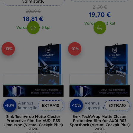
valmistettu
21,90 €
20,89 €
19,70 €
18,81 €
Varastossa 3 kpl
Varastossa > 5 kpl
-10%
-10%
Alennus
Alennus
-10%
-10%
EXTRA10
EXTRA10
kupongilla
kupongilla
3mk TechWrap Matte Cluster
3mk TechWrap Matte Cluster
Protective film for AUDI RS3
Protective film for AUDI RS3
Limousine (Virtual Cockpit Plus)
Sportback (Virtual Cockpit Plus)
2020-
2020-