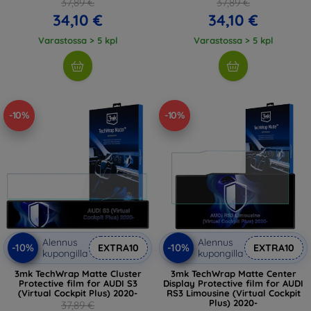
37,89 €
37,89 €
34,10 €
34,10 €
Varastossa > 5 kpl
Varastossa > 5 kpl
-10%
-10%
Alennus
Alennus
-10%
-10%
EXTRA10
EXTRA10
kupongilla
kupongilla
3mk TechWrap Matte Cluster
3mk TechWrap Matte Center
Protective film for AUDI S3
Display Protective film for AUDI
(Virtual Cockpit Plus) 2020-
RS3 Limousine (Virtual Cockpit
Plus) 2020-
37,89 €