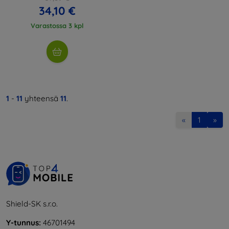
34,10 €
Varastossa 3 kpl
1
-
11
yhteensä
11
.
«
1
»
Shield-SK s.r.o.
Y-tunnus:
46701494