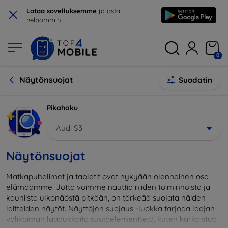
×
Lataa sovelluksemme
ja osta
helpommin.
0
Näytönsuojat
Suodatin
Pikahaku
Audi S3
Näytönsuojat
Matkapuhelimet ja tabletit ovat nykyään olennainen osa
elämäämme. Jotta voimme nauttia niiden toiminnoista ja
kauniista ulkonäöstä pitkään, on tärkeää suojata näiden
laitteiden näytöt. Näyttöjen suojaus -luokka tarjoaa laajan
valikoiman laadukkaita suojaelementtejä, kuten karkaistua