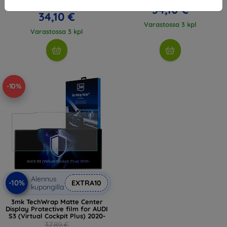
37,89 €
34,10 €
34,10 €
Varastossa 3 kpl
Varastossa 3 kpl
-10%
Alennus
-10%
EXTRA10
kupongilla
3mk TechWrap Matte Center
Display Protective film for AUDI
S3 (Virtual Cockpit Plus) 2020-
37,89 €