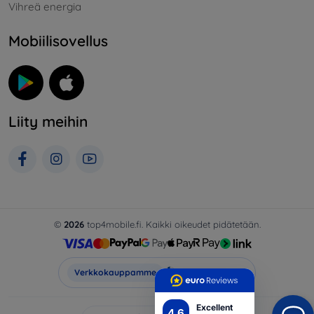
Vihreä energia
Mobiilisovellus
Liity meihin
©
2026
top4mobile.fi. Kaikki oikeudet pidätetään.
Top4Mobile.fi
Verkkokauppamme
Excellent
4.6