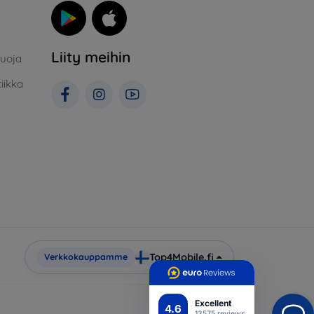
Liity meihin
suoja
iikka
Top4Mobile.fi
Verkkokauppamme
Excellent
4.6
13575 reviews