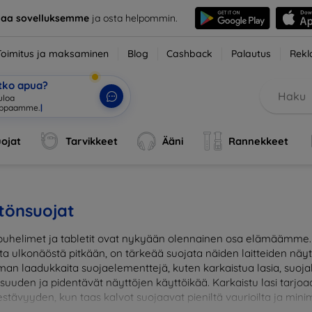
taa sovelluksemme
ja osta helpommin.
Toimitus ja maksaminen
Blog
Cashback
Palautus
Rekl
etko apua?
tuloa verkkok
|
ojat
Tarvikkeet
Ääni
Rannekkeet
tönsuojat
uhelimet ja tabletit ovat nykyään olennainen osa elämäämme. J
sta ulkonäöstä pitkään, on tärkeää suojata näiden laitteiden näy
man laadukkaita suojaelementtejä, kuten karkaistua lasia, suojak
lisuuden ja pidentävät näyttöjen käyttöikää. Karkaistu lasi tar
stävyyden, kun taas kalvot suojaavat pieniltä vaurioilta ja minim
suojaus ja suojaa investointisi jokapäiväisiltä sudenkuopilta. Va