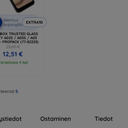
Alennus
%
EXTRA10
kupongilla
BOX TRUSTED GLASS
Y A02S / A03S / A03
- PROPACK (77-82225)
23,89 €
12,51 €
arastossa 4 kpl
teensä
5
.
ystiedot
Ostaminen
Tiedot