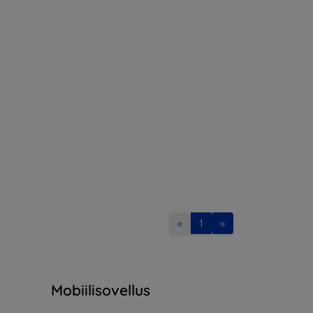
«
1
»
Mobiilisovellus