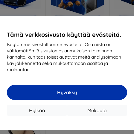
Alennus
Alennus
A
%
-10%
-10%
EXTRA10
EXTRA10
kupongilla
kupongilla
k
Tämä verkkosivusto käyttää evästeitä.
nti-Shock protective
3mk Pure Matt protective
3mk Si
glass
glass
pro
Käytämme sivustollamme evästeitä. Osa niistä on
ittojen mukaan
Mittojen mukaan
Mitt
välttämättömiä sivuston asianmukaisen toiminnan
valmistettu
valmistettu
v
kannalta, kun taas toiset auttavat meitä analysoimaan
kävijäliikennettä sekä mukauttamaan sisältöä ja
18,90 €
14,90 €
mainontaa.
17,01 €
13,42 €
arastossa > 5 kpl
Varastossa > 5 kpl
Varas
Hyväksy
Hylkää
Mukauta