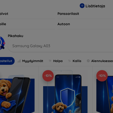
opivia useiden eri merkkien ja mallien kanssa, mikä takaa, että 
Lisätietoja
llisen suojan.
alvot
Panssarilasit
ille
Autoon
Pikahaku
Samsung Galaxy A03
sitellut
Myydyimmät
Halpa
Kallis
Alennuksessa
-10%
-10%