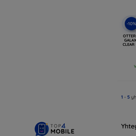
-10
OTTER
GALAX
CLEAR 
V
1
-
5
yh
Yhte