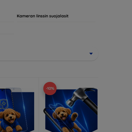
jokainen asiakas löytää laitteelleen
Kameran linssin suojalasit
-10%