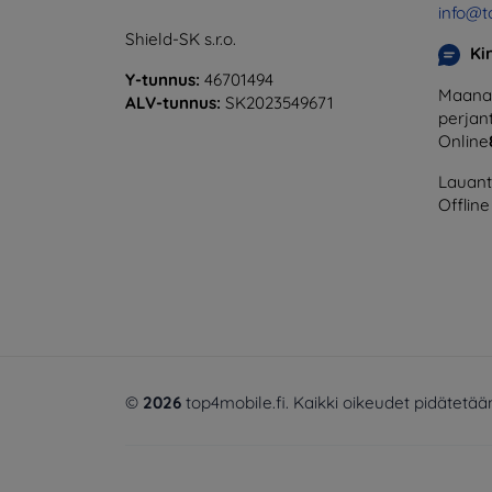
info@t
Shield-SK s.r.o.
Ki
Y-tunnus:
46701494
Maanan
ALV-tunnus:
SK2023549671
perjant
Online
Lauanta
Offline
©
2026
top4mobile.fi. Kaikki oikeudet pidätetää