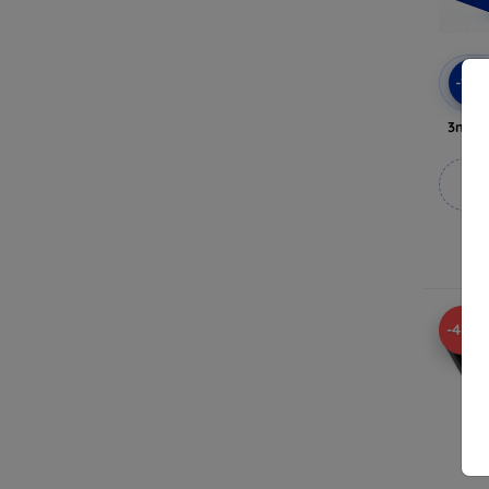
-10
3mk A
M
V
-48%