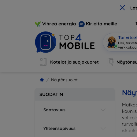
×
La
Vihreä energia
Kirjoita meille
Tarvits
Hei, terve
Kotelot ja suojakuoret
Näytönsu
Näytönsuojat
Näy
SUODATIN
Matkap
Saatavuus
kaunii
valikoi
turval
Yhteensopivuus
iskunke
sopiva 