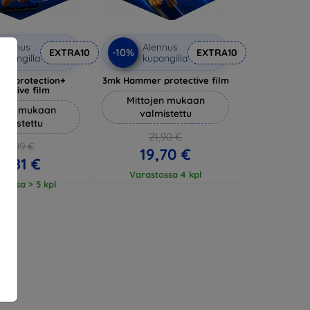
lennus
Alennus
-10%
EXTRA10
EXTRA10
upongilla
kupongilla
lverprotection+
3mk Hammer protective film
tective film
Mittojen mukaan
ojen mukaan
valmistettu
almistettu
21,90 €
20,89 €
19,70 €
18,81 €
Varastossa 4 kpl
tossa > 5 kpl