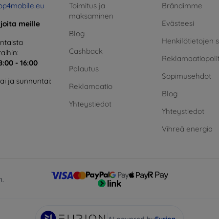
op4mobile.eu
Toimitus ja
Brändimme
maksaminen
Evästeesi
rjoita meille
Blog
Henkilötietojen 
taista
Cashback
aihin:
Reklamaatiopolit
8:00 - 16:00
Palautus
Sopimusehdot
i ja sunnuntai:
Reklamaatio
Blog
Yhteystiedot
Yhteystiedot
Vihreä energia
n.
AI powered by
Eurion