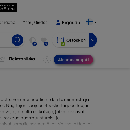
amaatio
Yhteystiedot
Kirjaudu
Ostoskori
0
0
0
Elektroniikka
Alennusmyynti
otta voimme nauttia niiden toiminnoista ja
töt. Näyttöjen suojaus -luokka tarjoaa laajan
alvoja ja muita ratkaisuja, jotka takaavat
joaa korkean naarmuuntumis- ja
oivat samalla sormenjäljet. Valitse laitteellesi
likoimassamme on tuotteita, jotka ovat