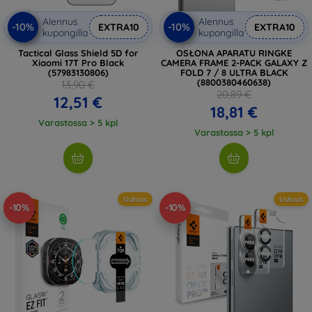
Alennus
Alennus
-10%
-10%
EXTRA10
EXTRA10
kupongilla
kupongilla
Tactical Glass Shield 5D for
OSŁONA APARATU RINGKE
Xiaomi 17T Pro Black
CAMERA FRAME 2-PACK GALAXY Z
(57983130806)
FOLD 7 / 8 ULTRA BLACK
(8800380460638)
13,90 €
20,89 €
12,51 €
18,81 €
Varastossa > 5 kpl
Varastossa > 5 kpl
Uutuus
Uutuus
-10%
-10%