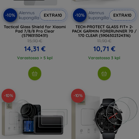
Alennus
Alennus
-10%
-10%
EXTRA10
EXTRA10
kupongilla
kupongilla
Tactical Glass Shield for Xiaomi
TECH-PROTECT GLASS FIT+ 2-
Pad 7/8/8 Pro Clear
PACK GARMIN FORERUNNER 70 /
(57983130431)
170 CLEAR (5906302324316)
15,90 €
11,90 €
14,31 €
10,71 €
Varastossa > 5 kpl
Varastossa 3 kpl
-10%
-10%