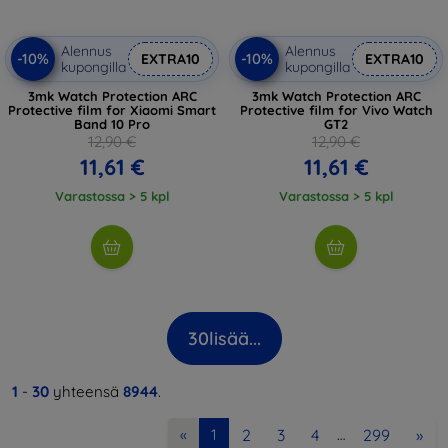
Alennus
Alennus
-10%
-10%
EXTRA10
EXTRA10
kupongilla
kupongilla
3mk Watch Protection ARC
3mk Watch Protection ARC
Protective film for Xiaomi Smart
Protective film for Vivo Watch
Band 10 Pro
GT2
12,90 €
12,90 €
11,61 €
11,61 €
Varastossa > 5 kpl
Varastossa > 5 kpl
30
lisää...
1
-
30
yhteensä
8944
.
2
3
4
299
»
«
1
…