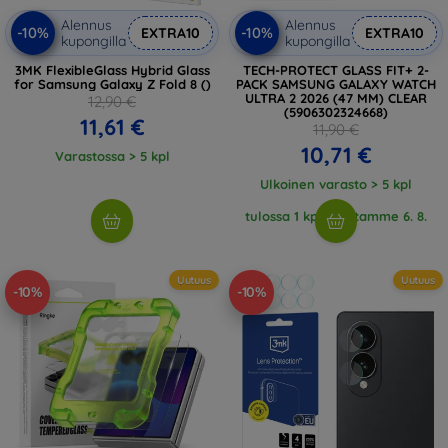
Alennus
Alennus
-10%
-10%
EXTRA10
EXTRA10
kupongilla
kupongilla
3MK FlexibleGlass Hybrid Glass
TECH-PROTECT GLASS FIT+ 2-
for Samsung Galaxy Z Fold 8 ()
PACK SAMSUNG GALAXY WATCH
ULTRA 2 2026 (47 MM) CLEAR
12,90 €
(5906302324668)
11,61 €
11,90 €
10,71 €
Varastossa > 5 kpl
Ulkoinen varasto > 5 kpl
tulossa 1 kpl, odotamme 6. 8.
2026
Uutuus
Uutuus
-10%
-10%