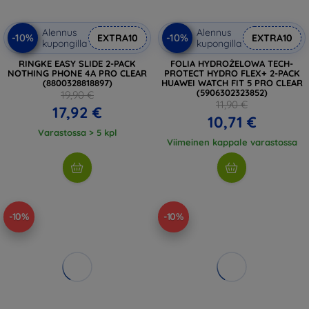
Alennus
Alennus
-10%
-10%
EXTRA10
EXTRA10
kupongilla
kupongilla
RINGKE EASY SLIDE 2-PACK
FOLIA HYDROŻELOWA TECH-
NOTHING PHONE 4A PRO CLEAR
PROTECT HYDRO FLEX+ 2-PACK
(8800328818897)
HUAWEI WATCH FIT 5 PRO CLEAR
(5906302323852)
19,90 €
11,90 €
17,92 €
10,71 €
Varastossa > 5 kpl
Viimeinen kappale varastossa
-10%
-10%