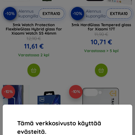
Alennus
Alennus
-10%
-10%
EXTRA10
EXTRA10
kupongilla
kupongilla
3mk Watch Protection
3mk HardGlass Tempered glass
FlexibleGlass Hybrid glass for
for Xiaomi 17T
Xiaomi Watch S5 46mm
11,90 €
12,90 €
10,71 €
11,61 €
Varastossa > 5 kpl
Varastossa 2 kpl
-10%
-10%
Tämä verkkosivusto käyttää
evästeitä.