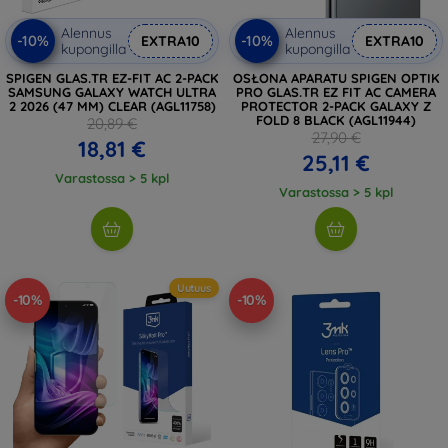
Alennus
Alennus
-10%
-10%
EXTRA10
EXTRA10
kupongilla
kupongilla
SPIGEN GLAS.TR EZ-FIT AC 2-PACK
OSŁONA APARATU SPIGEN OPTIK
SAMSUNG GALAXY WATCH ULTRA
PRO GLAS.TR EZ FIT AC CAMERA
2 2026 (47 MM) CLEAR (AGL11758)
PROTECTOR 2-PACK GALAXY Z
FOLD 8 BLACK (AGL11944)
20,89 €
27,90 €
18,81 €
25,11 €
Varastossa > 5 kpl
Varastossa > 5 kpl
Uutuus
-10%
-10%