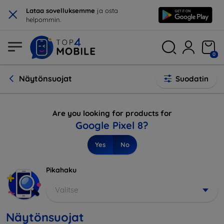
×
Lataa sovelluksemme
ja osta
helpommin.
0
Näytönsuojat
Suodatin
Are you looking for products for
Google Pixel 8?
Yes
No
Pikahaku
Valitse
Näytönsuojat