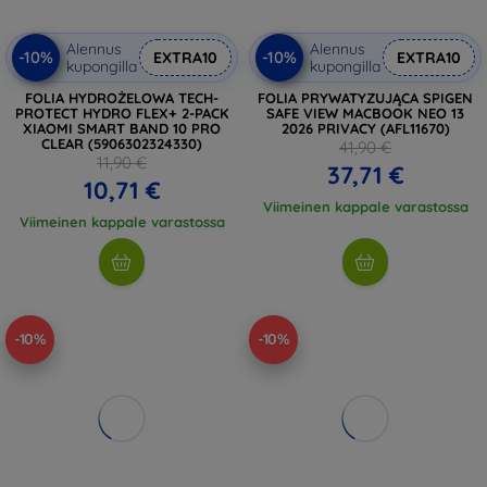
Alennus
Alennus
-10%
-10%
EXTRA10
EXTRA10
kupongilla
kupongilla
FOLIA HYDROŻELOWA TECH-
FOLIA PRYWATYZUJĄCA SPIGEN
PROTECT HYDRO FLEX+ 2-PACK
SAFE VIEW MACBOOK NEO 13
XIAOMI SMART BAND 10 PRO
2026 PRIVACY (AFL11670)
CLEAR (5906302324330)
41,90 €
11,90 €
37,71 €
10,71 €
Viimeinen kappale varastossa
Viimeinen kappale varastossa
-10%
-10%