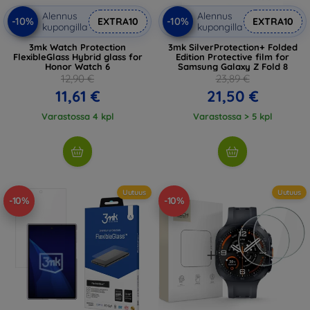
Alennus
Alennus
-10%
-10%
EXTRA10
EXTRA10
kupongilla
kupongilla
3mk Watch Protection
3mk SilverProtection+ Folded
FlexibleGlass Hybrid glass for
Edition Protective film for
Honor Watch 6
Samsung Galaxy Z Fold 8
12,90 €
23,89 €
11,61 €
21,50 €
Varastossa 4 kpl
Varastossa > 5 kpl
Uutuus
Uutuus
-10%
-10%