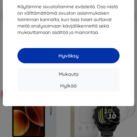
Käytämme sivustollamme evästeitä. Osa niistä
Alennus
Alennus
on välttämättömiä sivuston asianmukaisen
-10%
-10%
EXTRA10
EXTRA10
kupongilla
kupongilla
toiminnan kannalta, kun taas toiset auttavat
meitä analysoimaan kävijäliikennettä sekä
3mk FlexibleGlass Pro Hybrid
Tactical Glass Shield 5D for
glass for Samsung Galaxy Z Fold
Samsung Galaxy Z Flip 8 Black
mukauttamaan sisältöä ja mainontaa.
8 Ultra
(Outer) (57983130475)
29,90 €
12,90 €
26,91 €
11,61 €
Hyväksy
Varastossa 5 kpl
Varastossa > 5 kpl
Mukauta
Hylkää
-10%
-10%