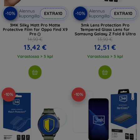
Alennus
Alennus
-10%
-10%
EXTRA10
EXTRA10
kupongilla
kupongilla
3MK Silky Matt Pro Matte
3mk Lens Protection Pro
Protective Film for Oppo Find X9
Tempered Glass Lens for
Pro ()
Samsung Galaxy Z Fold 8 Ultra
14,90 €
13,90 €
13,42 €
12,51 €
Varastossa > 5 kpl
Varastossa > 5 kpl
-10%
-10%