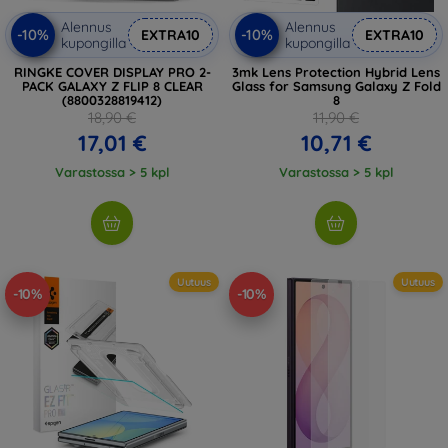
Alennus
Alennus
-10%
-10%
EXTRA10
EXTRA10
kupongilla
kupongilla
RINGKE COVER DISPLAY PRO 2-
3mk Lens Protection Hybrid Lens
PACK GALAXY Z FLIP 8 CLEAR
Glass for Samsung Galaxy Z Fold
(8800328819412)
8
18,90 €
11,90 €
17,01 €
10,71 €
Varastossa > 5 kpl
Varastossa > 5 kpl
Uutuus
Uutuus
-10%
-10%