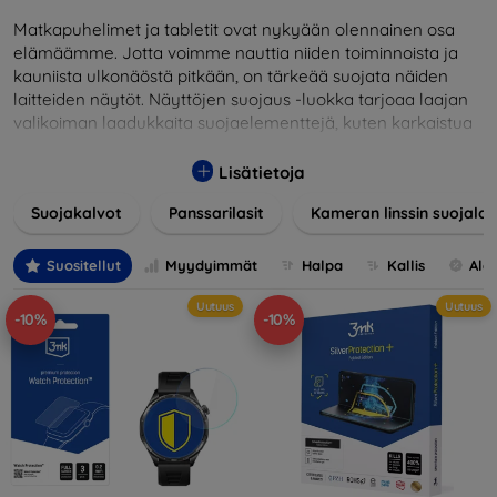
Matkapuhelimet ja tabletit ovat nykyään olennainen osa
elämäämme. Jotta voimme nauttia niiden toiminnoista ja
kauniista ulkonäöstä pitkään, on tärkeää suojata näiden
laitteiden näytöt. Näyttöjen suojaus -luokka tarjoaa laajan
valikoiman laadukkaita suojaelementtejä, kuten karkaistua
lasia, suojakalvoja ja muita ratkaisuja, jotka takaavat
turvallisuuden ja pidentävät näyttöjen käyttöikää. Karkaistu
Lisätietoja
lasi tarjoaa korkean naarmuuntumis- ja iskunkestävyyden,
Suojakalvot
Panssarilasit
Kameran linssin suojalas
kun taas kalvot suojaavat pieniltä vaurioilta ja minimoivat
samalla sormenjäljet. Valitse laitteellesi sopiva suojaus ja
suojaa investointisi jokapäiväisiltä sudenkuopilta.
Suositellut
Myydyimmät
Halpa
Kallis
Ale
Valikoimassamme on tuotteita, jotka ovat yhteensopivia
Uutuus
Uutuus
useiden eri merkkien ja mallien kanssa, mikä takaa, että
-10%
-10%
jokainen asiakas löytää laitteelleen ihanteellisen suojan.