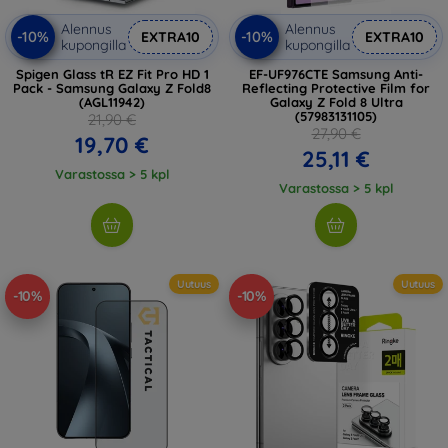
Alennus
Alennus
-10%
-10%
EXTRA10
EXTRA10
kupongilla
kupongilla
Spigen Glass tR EZ Fit Pro HD 1
EF-UF976CTE Samsung Anti-
Pack - Samsung Galaxy Z Fold8
Reflecting Protective Film for
(AGL11942)
Galaxy Z Fold 8 Ultra
(57983131105)
21,90 €
27,90 €
19,70 €
25,11 €
Varastossa > 5 kpl
Varastossa > 5 kpl
Uutuus
Uutuus
-10%
-10%