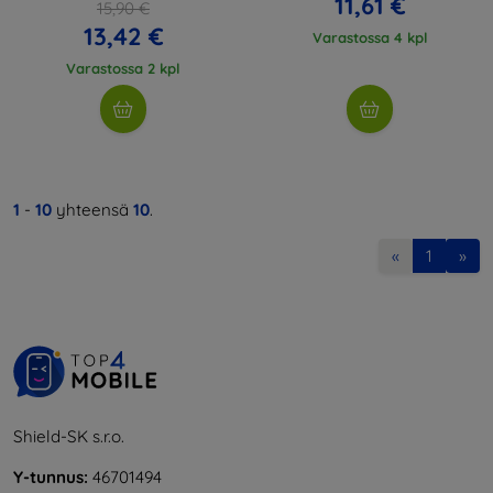
11,61 €
15,90 €
13,42 €
Varastossa 4 kpl
Varastossa 2 kpl
1
-
10
yhteensä
10
.
«
1
»
Shield-SK s.r.o.
Y-tunnus:
46701494