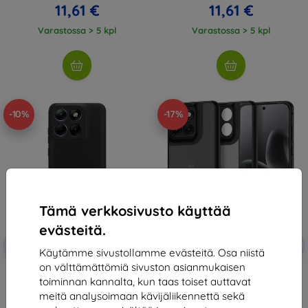
11,61 €
11,61 €
Varastossa > 5 kpl
Varastossa > 5 kpl
-10%
-17%
Tämä verkkosivusto käyttää
evästeitä.
Alennus
Alennus
-10%
-10%
EXTRA10
EXTRA10
kupongilla
kupongilla
Käytämme sivustollamme evästeitä. Osa niistä
on välttämättömiä sivuston asianmukaisen
Tactical TPU Cover for Motorola
TECH-PROTECT MAGMAT
toiminnan kannalta, kun taas toiset auttavat
Edge 70 Fusion Black
MOTOROLA EDGE 70 FUSION /
(57983129857)
FUSION+ PLUS 5G MATTE BLACK
meitä analysoimaan kävijäliikennettä sekä
(5906302322763)
12,90 €