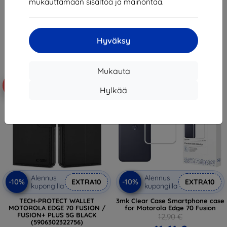
mukauttamaan sisältöä ja mainontaa.
12,90 €
11,61 €
10,71 €
Varastossa > 5 kpl
Viimeinen kappale varastossa
Hyväksy
Mukauta
-16%
-10%
Hylkää
Alennus
Alennus
-10%
-10%
EXTRA10
EXTRA10
kupongilla
kupongilla
TECH-PROTECT WALLET
3mk Clear Case Smartphone case
MOTOROLA EDGE 70 FUSION /
for Motorola Edge 70 Fusion
FUSION+ PLUS 5G BLACK
12,90 €
(5906302322756)