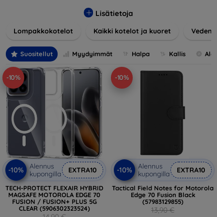
Tuotteemme suojaavat erinomaisesti vaurioilta, naarmuilta
ja iskuilta ja ottavat samalla huomioon käyttäjien esteettiset
Lisätietoja
ja käytännölliset vaatimukset.
Lompakkokotelot
Kaikki kotelot ja kuoret
Vedenke
Voit valita eri materiaaleista, väreistä ja malleista oikean
lisävarusteen laitteeseesi. Kotelomme ja suojuksemme
Suositellut
Myydyimmät
Halpa
Kallis
Ale
eivät ole vain käytännöllisiä vaan myös muodikkaita, joten
ne ovat olennainen osa jokapäiväistä asuasi. Tekniikan
-10%
-10%
ystäville tai niille, jotka haluavat vain suojata investointinsa,
olemme täällä sinua varten.
Alennus
Alennus
-10%
-10%
EXTRA10
EXTRA10
kupongilla
kupongilla
TECH-PROTECT FLEXAIR HYBRID
Tactical Field Notes for Motorola
MAGSAFE MOTOROLA EDGE 70
Edge 70 Fusion Black
FUSION / FUSION+ PLUS 5G
(57983129855)
CLEAR (5906302323524)
13,90 €
14,90 €