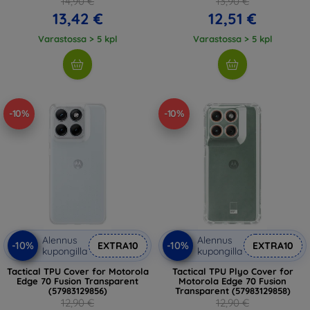
14,90 €
13,90 €
13,42 €
12,51 €
Varastossa > 5 kpl
Varastossa > 5 kpl
-10%
-10%
Alennus
Alennus
-10%
-10%
EXTRA10
EXTRA10
kupongilla
kupongilla
Tactical TPU Cover for Motorola
Tactical TPU Plyo Cover for
Edge 70 Fusion Transparent
Motorola Edge 70 Fusion
(57983129856)
Transparent (57983129858)
12,90 €
12,90 €