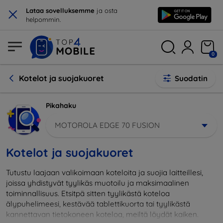
×
Lataa sovelluksemme
ja osta
helpommin.
0
Kotelot ja suojakuoret
Suodatin
Pikahaku
MOTOROLA EDGE 70 FUSION
Kotelot ja suojakuoret
Tutustu laajaan valikoimaan koteloita ja suojia laitteillesi,
joissa yhdistyvät tyylikäs muotoilu ja maksimaalinen
toiminnallisuus. Etsitpä sitten tyylikästä koteloa
älypuhelimeesi, kestävää tablettikuorta tai tyylikästä
kannettavan tietokoneen koteloa, meiltä löydät kaiken.