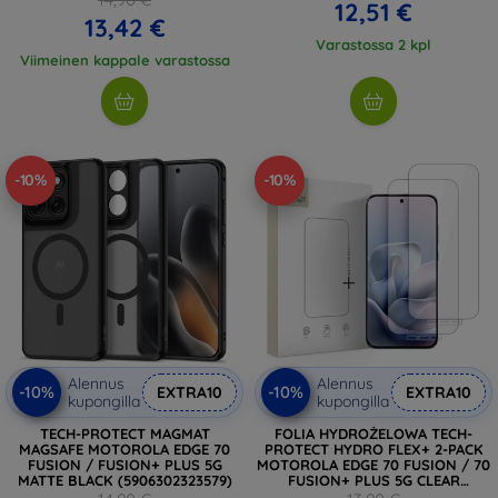
12,51 €
13,42 €
Varastossa 2 kpl
Viimeinen kappale varastossa
-10%
-10%
Alennus
Alennus
-10%
-10%
EXTRA10
EXTRA10
kupongilla
kupongilla
TECH-PROTECT MAGMAT
FOLIA HYDROŻELOWA TECH-
MAGSAFE MOTOROLA EDGE 70
PROTECT HYDRO FLEX+ 2-PACK
FUSION / FUSION+ PLUS 5G
MOTOROLA EDGE 70 FUSION / 70
MATTE BLACK (5906302323579)
FUSION+ PLUS 5G CLEAR
(5906302340118)