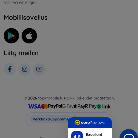
Vihreä energia
Mobiilisovellus
Liity meihin
©
2026
top4mobile.fi. Kaikki oikeudet pidätetään.
Top4Mobile.fi
Verkkokauppamme
Excellent
4.6