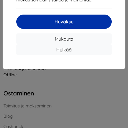
Yhteystiedot
Hyväksy
info@top4mobile.eu
Mukauta
Kirjoita meille
Hylkää
Maanantaista perjantaihin:
Online
8:00 - 16:00
Lauantai ja sunnuntai:
Offline
Ostaminen
Toimitus ja maksaminen
Blog
Cashback