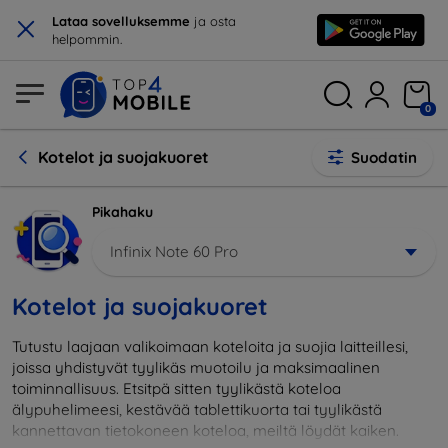
×
Lataa sovelluksemme
ja osta
helpommin.
0
Kotelot ja suojakuoret
Suodatin
Pikahaku
Infinix Note 60 Pro
Kotelot ja suojakuoret
Tutustu laajaan valikoimaan koteloita ja suojia laitteillesi,
joissa yhdistyvät tyylikäs muotoilu ja maksimaalinen
toiminnallisuus. Etsitpä sitten tyylikästä koteloa
älypuhelimeesi, kestävää tablettikuorta tai tyylikästä
kannettavan tietokoneen koteloa, meiltä löydät kaiken.