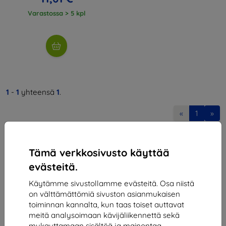
Varastossa > 5 kpl
1
-
1
yhteensä
1
.
«
1
»
Tämä verkkosivusto käyttää
evästeitä.
Käytämme sivustollamme evästeitä. Osa niistä
on välttämättömiä sivuston asianmukaisen
Shield-SK s.r.o.
toiminnan kannalta, kun taas toiset auttavat
Y-tunnus:
46701494
meitä analysoimaan kävijäliikennettä sekä
ALV-tunnus:
SK2023549671
mukauttamaan sisältöä ja mainontaa.