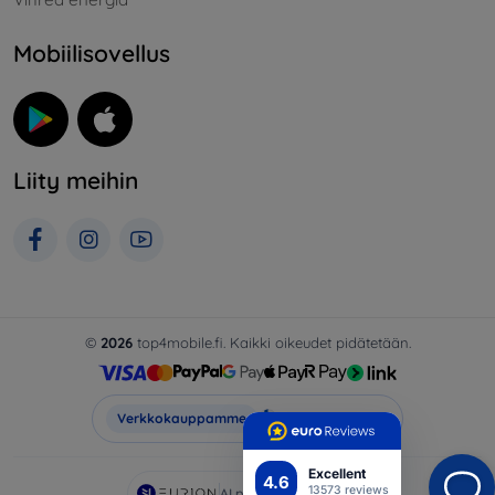
Mobiilisovellus
Liity meihin
©
2026
top4mobile.fi. Kaikki oikeudet pidätetään.
Top4Mobile.fi
Verkkokauppamme
Excellent
4.6
13573 reviews
AI powered by
Eurion