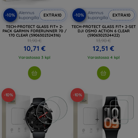
Alennus
Alennus
-10%
-10%
EXTRA10
EXTRA10
kupongilla
kupongilla
TECH-PROTECT GLASS FIT+ 2-
TECH-PROTECT GLASS FIT+ 2-SET
PACK GARMIN FORERUNNER 70 /
DJI OSMO ACTION 6 CLEAR
170 CLEAR (5906302324316)
(5906302324422)
11,90 €
13,90 €
10,71 €
12,51 €
Varastossa 3 kpl
Varastossa 4 kpl
-10%
-10%