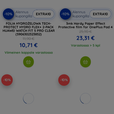
Alennus
Alennus
-10%
-10%
EXTRA10
EXTRA10
kupongilla
kupongilla
FOLIA HYDROŻELOWA TECH-
3mk Hardy Paper Effect
PROTECT HYDRO FLEX+ 2-PACK
Protective film for OnePlus Pad 4
HUAWEI WATCH FIT 5 PRO CLEAR
25,90 €
(5906302323852)
23,31 €
11,90 €
10,71 €
Varastossa > 5 kpl
Viimeinen kappale varastossa
-10%
-10%