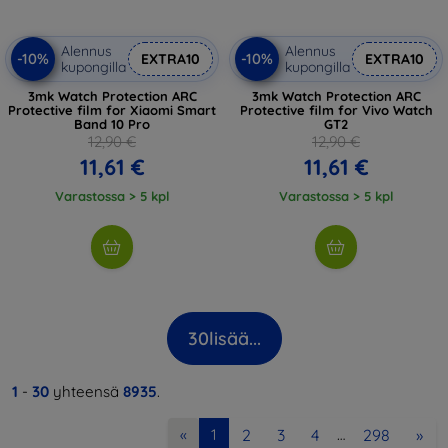
Alennus
Alennus
-10%
-10%
EXTRA10
EXTRA10
kupongilla
kupongilla
3mk Watch Protection ARC
3mk Watch Protection ARC
Protective film for Xiaomi Smart
Protective film for Vivo Watch
Band 10 Pro
GT2
12,90 €
12,90 €
11,61 €
11,61 €
Varastossa > 5 kpl
Varastossa > 5 kpl
30
lisää...
1
-
30
yhteensä
8935
.
2
3
4
298
»
«
1
…