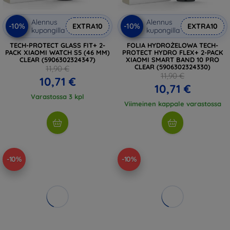
Alennus
Alennus
-10%
-10%
EXTRA10
EXTRA10
kupongilla
kupongilla
TECH-PROTECT GLASS FIT+ 2-
FOLIA HYDROŻELOWA TECH-
PACK XIAOMI WATCH S5 (46 MM)
PROTECT HYDRO FLEX+ 2-PACK
CLEAR (5906302324347)
XIAOMI SMART BAND 10 PRO
CLEAR (5906302324330)
11,90 €
11,90 €
10,71 €
10,71 €
Varastossa 3 kpl
Viimeinen kappale varastossa
-10%
-10%