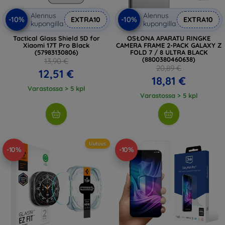
Alennus
Alennus
-10%
-10%
EXTRA10
EXTRA10
kupongilla
kupongilla
Tactical Glass Shield 5D for
OSŁONA APARATU RINGKE
Xiaomi 17T Pro Black
CAMERA FRAME 2-PACK GALAXY Z
(57983130806)
FOLD 7 / 8 ULTRA BLACK
(8800380460638)
13,90 €
20,89 €
12,51 €
18,81 €
Varastossa > 5 kpl
Varastossa > 5 kpl
Uutuus
-10%
-10%