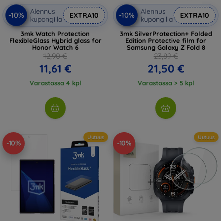
Alennus
Alennus
-10%
-10%
EXTRA10
EXTRA10
kupongilla
kupongilla
3mk Watch Protection
3mk SilverProtection+ Folded
FlexibleGlass Hybrid glass for
Edition Protective film for
Honor Watch 6
Samsung Galaxy Z Fold 8
12,90 €
23,89 €
11,61 €
21,50 €
Varastossa 4 kpl
Varastossa > 5 kpl
Uutuus
Uutuus
-10%
-10%