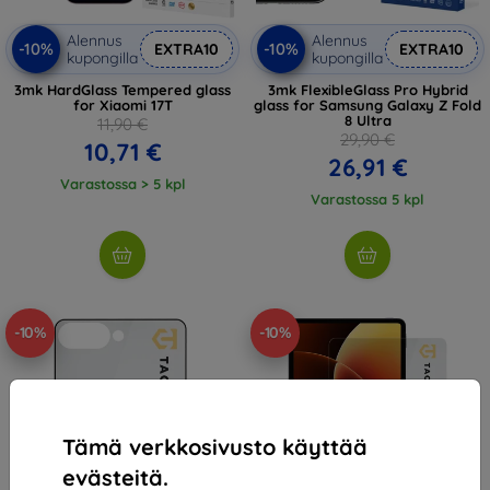
Alennus
Alennus
-10%
-10%
EXTRA10
EXTRA10
kupongilla
kupongilla
3mk HardGlass Tempered glass
3mk FlexibleGlass Pro Hybrid
for Xiaomi 17T
glass for Samsung Galaxy Z Fold
8 Ultra
11,90 €
29,90 €
10,71 €
26,91 €
Varastossa > 5 kpl
Varastossa 5 kpl
-10%
-10%
Tämä verkkosivusto käyttää
evästeitä.