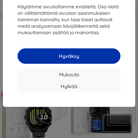
Käytämme sivustollamme evästeitä. Osa niistä
Alennus
Alennus
on välttämättömiä sivuston asianmukaisen
-10%
-10%
EXTRA10
EXTRA10
kupongilla
kupongilla
toiminnan kannalta, kun taas toiset auttavat
meitä analysoimaan kävijäliikennettä sekä
Tactical Glass Shield 5D for
Tactical Glass Shield for Xiaomi
Samsung Galaxy Z Flip 8 Black
Pad 7/8/8 Pro Clear
mukauttamaan sisältöä ja mainontaa.
(Outer) (57983130475)
(57983130431)
12,90 €
15,90 €
11,61 €
14,31 €
Hyväksy
Varastossa > 5 kpl
Varastossa > 5 kpl
Mukauta
Hylkää
-10%
-10%