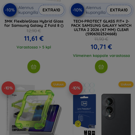
Alennus
Alennus
-10%
-10%
EXTRA10
EXTRA10
kupongilla
kupongilla
3MK FlexibleGlass Hybrid Glass
TECH-PROTECT GLASS FIT+ 2-
for Samsung Galaxy Z Fold 8 ()
PACK SAMSUNG GALAXY WATCH
ULTRA 2 2026 (47 MM) CLEAR
12,90 €
(5906302324668)
11,61 €
11,90 €
10,71 €
Varastossa > 5 kpl
Viimeinen kappale varastossa
Uutuus
Uutuus
-10%
-10%