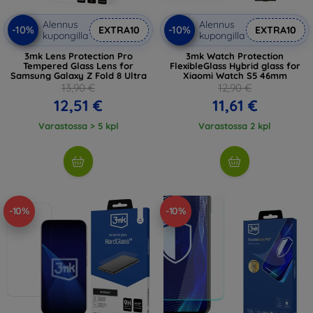
Alennus
Alennus
-10%
-10%
EXTRA10
EXTRA10
kupongilla
kupongilla
3mk Lens Protection Pro
3mk Watch Protection
Tempered Glass Lens for
FlexibleGlass Hybrid glass for
Samsung Galaxy Z Fold 8 Ultra
Xiaomi Watch S5 46mm
13,90 €
12,90 €
12,51 €
11,61 €
Varastossa > 5 kpl
Varastossa 2 kpl
-10%
-10%