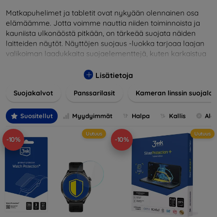
Matkapuhelimet ja tabletit ovat nykyään olennainen osa
elämäämme. Jotta voimme nauttia niiden toiminnoista ja
kauniista ulkonäöstä pitkään, on tärkeää suojata näiden
laitteiden näytöt. Näyttöjen suojaus -luokka tarjoaa laajan
valikoiman laadukkaita suojaelementtejä, kuten karkaistua
lasia, suojakalvoja ja muita ratkaisuja, jotka takaavat
turvallisuuden ja pidentävät näyttöjen käyttöikää. Karkaistu
Lisätietoja
lasi tarjoaa korkean naarmuuntumis- ja iskunkestävyyden,
Suojakalvot
Panssarilasit
Kameran linssin suojalas
kun taas kalvot suojaavat pieniltä vaurioilta ja minimoivat
samalla sormenjäljet. Valitse laitteellesi sopiva suojaus ja
suojaa investointisi jokapäiväisiltä sudenkuopilta.
Suositellut
Myydyimmät
Halpa
Kallis
Ale
Valikoimassamme on tuotteita, jotka ovat yhteensopivia
Uutuus
Uutuus
useiden eri merkkien ja mallien kanssa, mikä takaa, että
-10%
-10%
jokainen asiakas löytää laitteelleen ihanteellisen suojan.