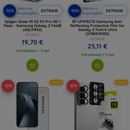
Alennus
Alennus
-10%
-10%
EXTRA10
EXTRA10
kupongilla
kupongilla
Spigen Glass tR EZ Fit Pro HD 1
EF-UF976CTE Samsung Anti-
Pack - Samsung Galaxy Z Fold8
Reflecting Protective Film for
(AGL11942)
Galaxy Z Fold 8 Ultra
(57983131105)
21,90 €
27,90 €
19,70 €
25,11 €
Varastossa > 5 kpl
Varastossa > 5 kpl
Uutuus
Uutuus
-10%
-10%