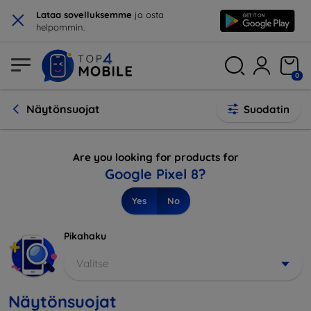
×
Lataa sovelluksemme
ja osta
helpommin.
0
Näytönsuojat
Suodatin
Are you looking for products for
Google Pixel 8?
Yes
No
Pikahaku
Valitse
Näytönsuojat