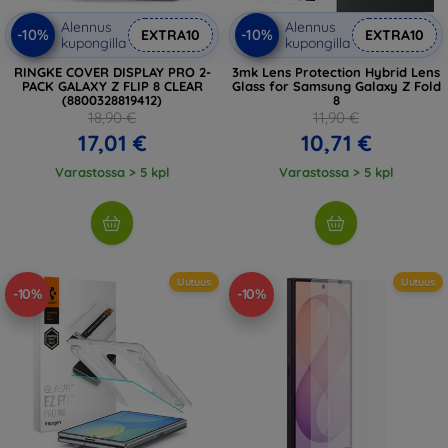
Alennus
Alennus
-10%
-10%
EXTRA10
EXTRA10
kupongilla
kupongilla
RINGKE COVER DISPLAY PRO 2-
3mk Lens Protection Hybrid Lens
PACK GALAXY Z FLIP 8 CLEAR
Glass for Samsung Galaxy Z Fold
(8800328819412)
8
18,90 €
11,90 €
17,01 €
10,71 €
Varastossa > 5 kpl
Varastossa > 5 kpl
Uutuus
Uutuus
-10%
-10%