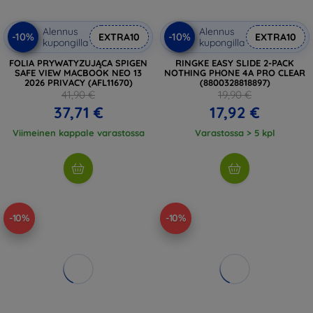
Alennus
Alennus
-10%
-10%
EXTRA10
EXTRA10
kupongilla
kupongilla
FOLIA PRYWATYZUJĄCA SPIGEN
RINGKE EASY SLIDE 2-PACK
SAFE VIEW MACBOOK NEO 13
NOTHING PHONE 4A PRO CLEAR
2026 PRIVACY (AFL11670)
(8800328818897)
41,90 €
19,90 €
37,71 €
17,92 €
Viimeinen kappale varastossa
Varastossa > 5 kpl
-10%
-10%