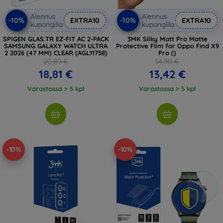
Alennus
Alennus
-10%
-10%
EXTRA10
EXTRA10
kupongilla
kupongilla
SPIGEN GLAS.TR EZ-FIT AC 2-PACK
3MK Silky Matt Pro Matte
SAMSUNG GALAXY WATCH ULTRA
Protective Film for Oppo Find X9
2 2026 (47 MM) CLEAR (AGL11758)
Pro ()
20,89 €
14,90 €
18,81 €
13,42 €
Varastossa > 5 kpl
Varastossa > 5 kpl
-10%
-10%