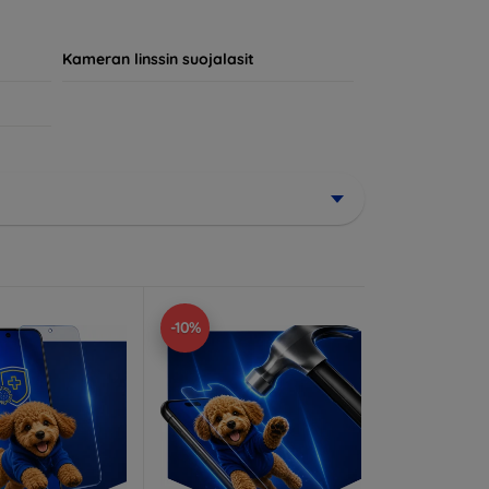
jokainen asiakas löytää laitteelleen
Kameran linssin suojalasit
-10%