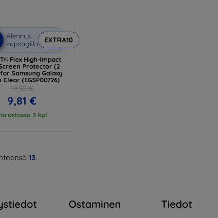
Alennus
%
EXTRA10
kupongilla
 Tri Flex High-Impact
Screen Protector (2
 for Samsung Galaxy
in Clear (EGSP00726)
19,90 €
9,81 €
arastossa 3 kpl
hteensä
13
.
ystiedot
Ostaminen
Tiedot