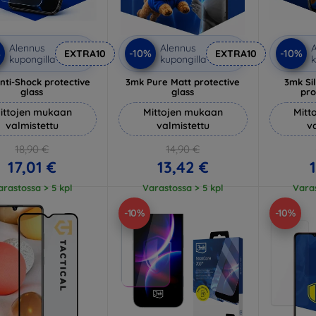
Alennus
Alennus
A
%
-10%
-10%
EXTRA10
EXTRA10
kupongilla
kupongilla
k
nti-Shock protective
3mk Pure Matt protective
3mk Si
glass
glass
pro
ittojen mukaan
Mittojen mukaan
Mitt
valmistettu
valmistettu
v
18,90 €
14,90 €
17,01 €
13,42 €
arastossa > 5 kpl
Varastossa > 5 kpl
Varas
-10%
-10%