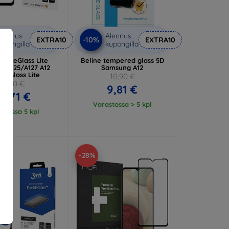
lennus
Alennus
-10%
EXTRA10
EXTRA10
upongilla
kupongilla
xibleGlass Lite
Beline tempered glass 5D
g A125/A127 A12
Samsung A12
id Glass Lite
10,90 €
11,90 €
9,81 €
0,71 €
Varastossa > 5 kpl
stossa 5 kpl
-28%