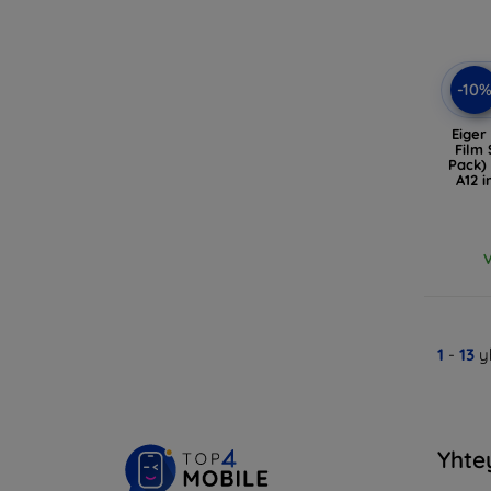
-10
Eiger
Film 
Pack)
A12 
V
1
-
13
y
Yhte