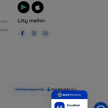
Liity meihin
suoja
iikka
Top4Mobile.fi
Verkkokauppamme
Excellent
4.6