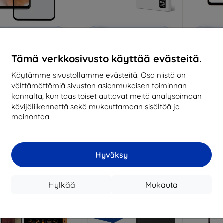
Alennus
Alennus
A
%
-10%
-10%
EXTRA10
EXTRA10
kupongilla
kupongilla
k
Tämä verkkosivusto käyttää evästeitä.
ical Glass Shield 5D
3MK StratCore700
3MK Fle
ung Galaxy M12/A32
multilayer film for Samsung
Samsun
/A12/A02s Musta
Galaxy A12
Hybr
Käytämme sivustollamme evästeitä. Osa niistä on
(57983102213)
24,90 €
välttämättömiä sivuston asianmukaisen toiminnan
13,90 €
22,41 €
1
kannalta, kun taas toiset auttavat meitä analysoimaan
12,51 €
kävijäliikennettä sekä mukauttamaan sisältöä ja
Varastossa 5 kpl
Vara
arastossa > 5 kpl
mainontaa.
-10%
-17%
Hyväksy
Hylkää
Mukauta