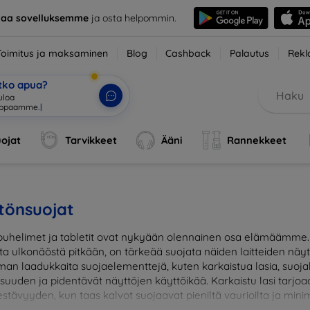
taa sovelluksemme
ja osta helpommin.
Toimitus ja maksaminen
Blog
Cashback
Palautus
Rekl
etko apua?
ojat
Tarvikkeet
Ääni
Rannekkeet
tönsuojat
uhelimet ja tabletit ovat nykyään olennainen osa elämäämme. J
sta ulkonäöstä pitkään, on tärkeää suojata näiden laitteiden näy
man laadukkaita suojaelementtejä, kuten karkaistua lasia, suojak
lisuuden ja pidentävät näyttöjen käyttöikää. Karkaistu lasi tar
stävyyden, kun taas kalvot suojaavat pieniltä vaurioilta ja minim
suojaus ja suojaa investointisi jokapäiväisiltä sudenkuopilta. Va