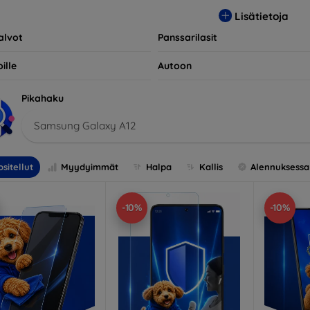
opivia useiden eri merkkien ja mallien kanssa, mikä takaa, että 
Lisätietoja
llisen suojan.
alvot
Panssarilasit
ille
Autoon
Pikahaku
Samsung Galaxy A12
sitellut
Myydyimmät
Halpa
Kallis
Alennuksessa
-10%
-10%