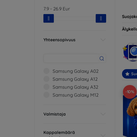
yhteens
7.9
-
26.9
Eur
ihantee
Suojak
Älykello
Yhteensopivuus
Samsung Galaxy A02
Suo
Samsung Galaxy A12
Samsung Galaxy A32
-10%
Samsung Galaxy M12
Valmistaja
Kappalemäärä