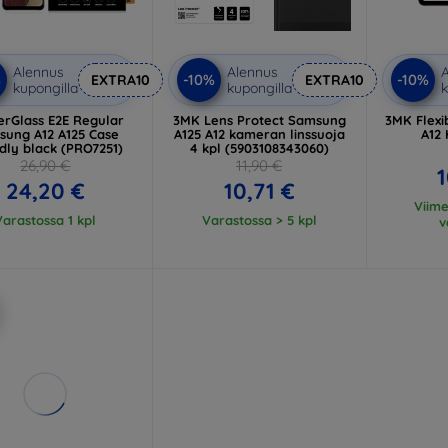
Alennus
Alennus
A
%
-10%
-10%
EXTRA10
EXTRA10
kupongilla
kupongilla
k
erGlass E2E Regular
3MK Lens Protect Samsung
3MK Flexi
ung A12 A125 Case
A125 A12 kameran linssuoja
A12 
dly black (PRO7251)
4 kpl (5903108343060)
26,90 €
11,90 €
1
24,20 €
10,71 €
Viim
Varastossa 1 kpl
Varastossa > 5 kpl
v