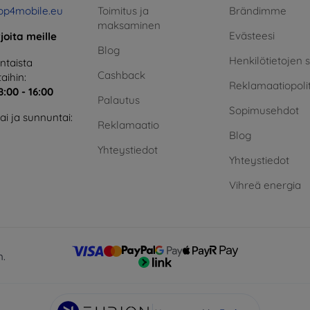
op4mobile.eu
Toimitus ja
Brändimme
maksaminen
Evästeesi
rjoita meille
Blog
Henkilötietojen 
taista
Cashback
aihin:
Reklamaatiopolit
8:00 - 16:00
Palautus
Sopimusehdot
i ja sunnuntai:
Reklamaatio
Blog
Yhteystiedot
Yhteystiedot
Vihreä energia
n.