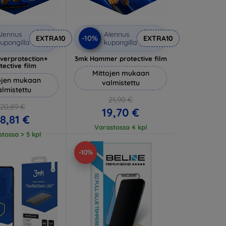
lennus
Alennus
-10%
EXTRA10
EXTRA10
upongilla
kupongilla
lverprotection+
3mk Hammer protective film
tective film
Mittojen mukaan
ojen mukaan
valmistettu
almistettu
21,90 €
20,89 €
19,70 €
18,81 €
Varastossa 4 kpl
tossa > 5 kpl
-10%