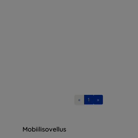
«
1
»
Mobiilisovellus