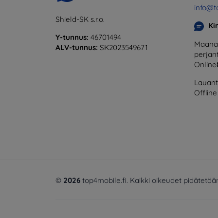
info@t
Shield-SK s.r.o.
Ki
Y-tunnus:
46701494
Maanan
ALV-tunnus:
SK2023549671
perjant
Online
Lauanta
Offline
©
2026
top4mobile.fi. Kaikki oikeudet pidätetää