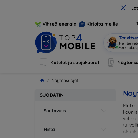
×
La
Vihreä energia
Kirjoita meille
Tarvits
Hei,
|
Kotelot ja suojakuoret
Näytönsu
Näytönsuojat
Näy
SUODATIN
Matkap
Saatavuus
kaunii
valikoi
turval
Hinta
iskunke
sopiva 