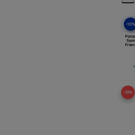
-10
Panz
Sams
Frien
-51%