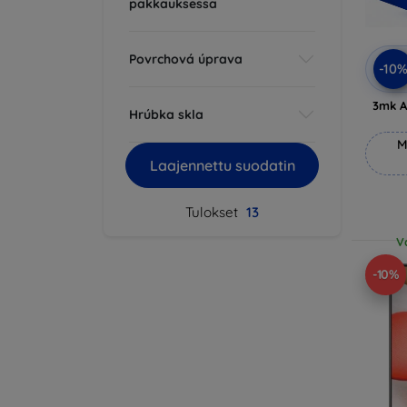
pakkauksessa
Povrchová úprava
-10
3mk A
Hrúbka skla
M
Laajennettu suodatin
Tulokset
13
V
-10%