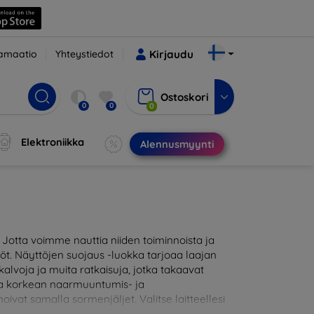
amaatio
Yhteystiedot
Kirjaudu
Ostoskori
0
0
0
Elektroniikka
Alennusmyynti
otta voimme nauttia niiden toiminnoista ja
töt. Näyttöjen suojaus -luokka tarjoaa laajan
alvoja ja muita ratkaisuja, jotka takaavat
joaa korkean naarmuuntumis- ja
oivat samalla sormenjäljet. Valitse laitteellesi
likoimassamme on tuotteita, jotka ovat