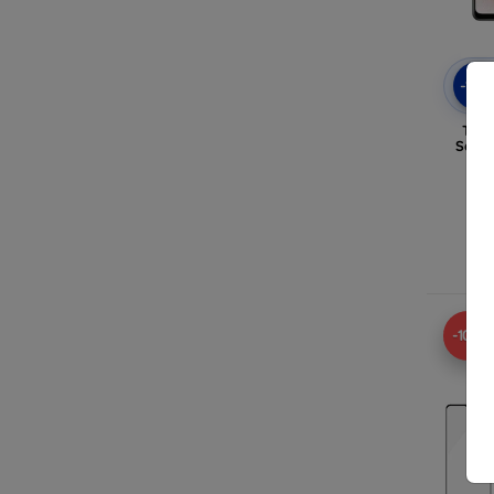
-10
Tact
Sams
5G
V
-10%