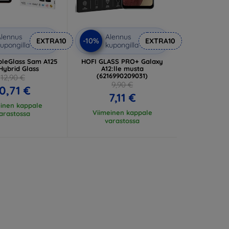
lennus
Alennus
-10%
EXTRA10
EXTRA10
upongilla
kupongilla
bleGlass Sam A125
HOFI GLASS PRO+ Galaxy
Hybrid Glass
A12:lle musta
(6216990209031)
12,90 €
9,90 €
0,71 €
7,11 €
einen kappale
Viimeinen kappale
arastossa
varastossa