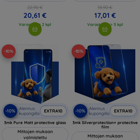
22,90 €
18,90 €
20,61 €
17,01 €
Varastossa 2 kpl
Varastossa > 5 kpl
-10%
-10%
Alennus
Alennus
-10%
-10%
EXTRA10
EXTRA10
kupongilla
kupongilla
3mk Pure Matt protective glass
3mk Silverprotection+ protective
film
Mittojen mukaan
Mittojen mukaan
valmistettu