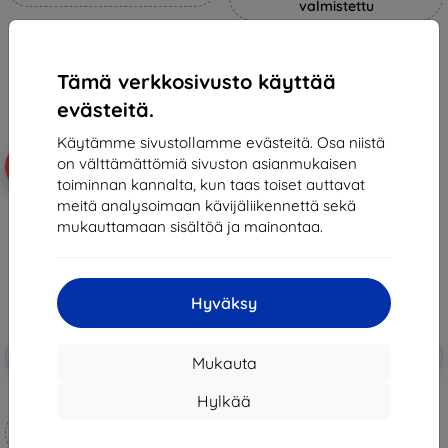
valmistettu
14,90 €
20,89 €
13,42 €
18,81 €
Tämä verkkosivusto käyttää
Varastossa > 5 kpl
Varastossa > 5 kpl
evästeitä.
Käytämme sivustollamme evästeitä. Osa niistä
on välttämättömiä sivuston asianmukaisen
-10%
-10%
toiminnan kannalta, kun taas toiset auttavat
meitä analysoimaan kävijäliikennettä sekä
mukauttamaan sisältöä ja mainontaa.
Hyväksy
Alennus
Alennus
-10%
-10%
EXTRA10
EXTRA10
Mukauta
kupongilla
kupongilla
3mk Hammer protective film
3mk TechWrap Matte Center
Hylkää
Display Protective film for VW
Mittojen mukaan
Tiguan III 2024- 15"
38,90 €
valmistettu