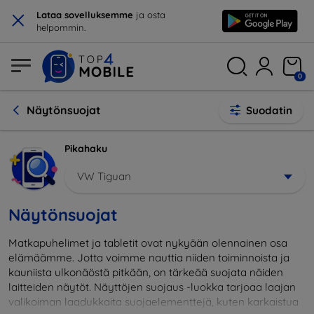
×
Lataa sovelluksemme
ja osta
helpommin.
0
Näytönsuojat
Suodatin
Pikahaku
VW Tiguan
Näytönsuojat
Matkapuhelimet ja tabletit ovat nykyään olennainen osa
elämäämme. Jotta voimme nauttia niiden toiminnoista ja
kauniista ulkonäöstä pitkään, on tärkeää suojata näiden
laitteiden näytöt. Näyttöjen suojaus -luokka tarjoaa laajan
valikoiman laadukkaita suojaelementtejä, kuten karkaistua