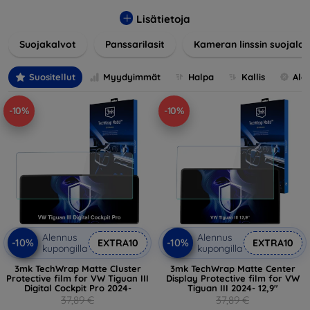
lasia, suojakalvoja ja muita ratkaisuja, jotka takaavat
turvallisuuden ja pidentävät näyttöjen käyttöikää. Karkaistu
Lisätietoja
lasi tarjoaa korkean naarmuuntumis- ja iskunkestävyyden,
Suojakalvot
Panssarilasit
Kameran linssin suojalas
kun taas kalvot suojaavat pieniltä vaurioilta ja minimoivat
samalla sormenjäljet. Valitse laitteellesi sopiva suojaus ja
suojaa investointisi jokapäiväisiltä sudenkuopilta.
Suositellut
Myydyimmät
Halpa
Kallis
Ale
Valikoimassamme on tuotteita, jotka ovat yhteensopivia
useiden eri merkkien ja mallien kanssa, mikä takaa, että
-10%
-10%
jokainen asiakas löytää laitteelleen ihanteellisen suojan.
Alennus
Alennus
-10%
-10%
EXTRA10
EXTRA10
kupongilla
kupongilla
3mk TechWrap Matte Cluster
3mk TechWrap Matte Center
Protective film for VW Tiguan III
Display Protective film for VW
Digital Cockpit Pro 2024-
Tiguan III 2024- 12,9"
37,89 €
37,89 €