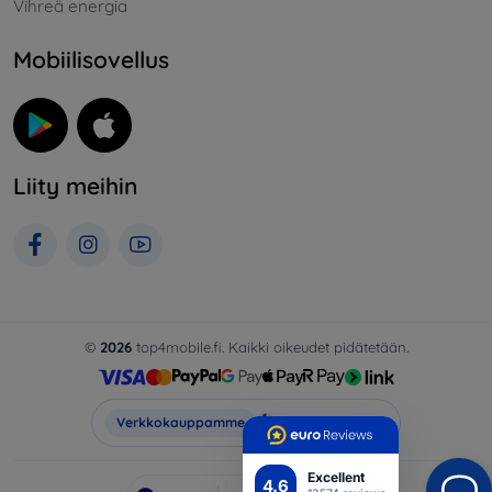
Vihreä energia
Mobiilisovellus
Liity meihin
©
2026
top4mobile.fi. Kaikki oikeudet pidätetään.
Top4Mobile.fi
Verkkokauppamme
Excellent
4.6