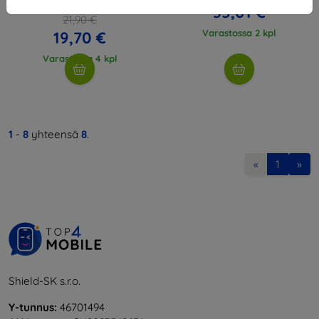
35,01 €
21,90 €
Varastossa 2 kpl
19,70 €
Varastossa 4 kpl
1
-
8
yhteensä
8
.
«
1
»
Shield-SK s.r.o.
Y-tunnus:
46701494