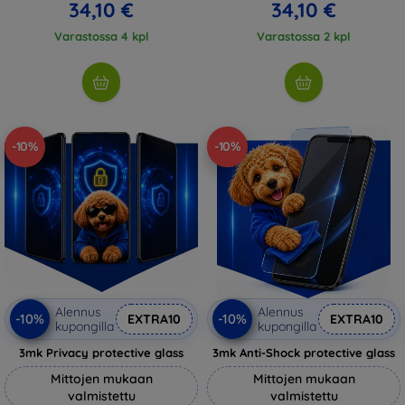
34,10 €
34,10 €
Varastossa 4 kpl
Varastossa 2 kpl
-10%
-10%
Alennus
Alennus
-10%
-10%
EXTRA10
EXTRA10
kupongilla
kupongilla
3mk Privacy protective glass
3mk Anti-Shock protective glass
Mittojen mukaan
Mittojen mukaan
valmistettu
valmistettu