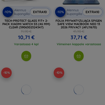
Alennus
Alennus
-10%
-10%
EXTRA10
EXTRA10
kupongilla
kupongilla
TECH-PROTECT GLASS FIT+ 2-
FOLIA PRYWATYZUJĄCA SPIGEN
PACK XIAOMI WATCH S5 (46 MM)
SAFE VIEW MACBOOK NEO 13
CLEAR (5906302324347)
2026 PRIVACY (AFL11670)
11,90 €
41,90 €
10,71 €
37,71 €
Varastossa 4 kpl
Viimeinen kappale varastossa
-10%
-10%