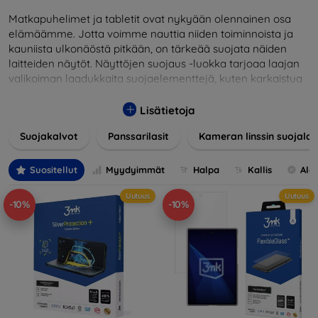
Matkapuhelimet ja tabletit ovat nykyään olennainen osa
elämäämme. Jotta voimme nauttia niiden toiminnoista ja
kauniista ulkonäöstä pitkään, on tärkeää suojata näiden
laitteiden näytöt. Näyttöjen suojaus -luokka tarjoaa laajan
valikoiman laadukkaita suojaelementtejä, kuten karkaistua
lasia, suojakalvoja ja muita ratkaisuja, jotka takaavat
turvallisuuden ja pidentävät näyttöjen käyttöikää. Karkaistu
Lisätietoja
lasi tarjoaa korkean naarmuuntumis- ja iskunkestävyyden,
Suojakalvot
Panssarilasit
Kameran linssin suojalas
kun taas kalvot suojaavat pieniltä vaurioilta ja minimoivat
samalla sormenjäljet. Valitse laitteellesi sopiva suojaus ja
suojaa investointisi jokapäiväisiltä sudenkuopilta.
Suositellut
Myydyimmät
Halpa
Kallis
Ale
Valikoimassamme on tuotteita, jotka ovat yhteensopivia
Uutuus
Uutuus
useiden eri merkkien ja mallien kanssa, mikä takaa, että
-10%
-10%
jokainen asiakas löytää laitteelleen ihanteellisen suojan.