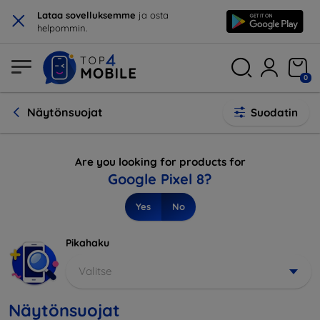
×
Lataa sovelluksemme
ja osta
helpommin.
0
Näytönsuojat
Suodatin
Are you looking for products for
Google Pixel 8?
Yes
No
Pikahaku
Valitse
Näytönsuojat