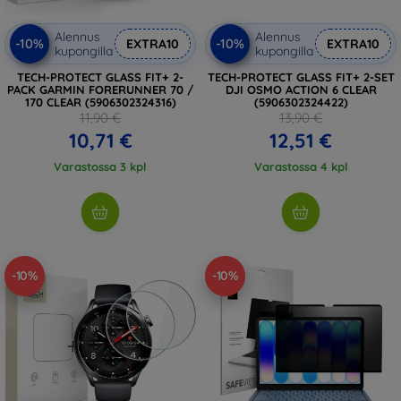
Alennus
Alennus
-10%
-10%
EXTRA10
EXTRA10
kupongilla
kupongilla
TECH-PROTECT GLASS FIT+ 2-
TECH-PROTECT GLASS FIT+ 2-SET
PACK GARMIN FORERUNNER 70 /
DJI OSMO ACTION 6 CLEAR
170 CLEAR (5906302324316)
(5906302324422)
11,90 €
13,90 €
10,71 €
12,51 €
Varastossa 3 kpl
Varastossa 4 kpl
-10%
-10%