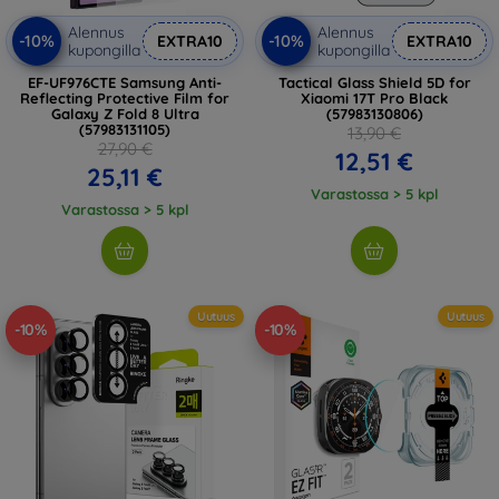
Alennus
Alennus
-10%
-10%
EXTRA10
EXTRA10
kupongilla
kupongilla
EF-UF976CTE Samsung Anti-
Tactical Glass Shield 5D for
Reflecting Protective Film for
Xiaomi 17T Pro Black
Galaxy Z Fold 8 Ultra
(57983130806)
(57983131105)
13,90 €
27,90 €
12,51 €
25,11 €
Varastossa > 5 kpl
Varastossa > 5 kpl
Uutuus
Uutuus
-10%
-10%