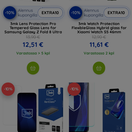
Alennus
Alennus
-10%
-10%
EXTRA10
EXTRA10
kupongilla
kupongilla
3mk Lens Protection Pro
3mk Watch Protection
Tempered Glass Lens for
FlexibleGlass Hybrid glass for
Samsung Galaxy Z Fold 8 Ultra
Xiaomi Watch S5 46mm
13,90 €
12,90 €
12,51 €
11,61 €
Varastossa > 5 kpl
Varastossa 2 kpl
-10%
-10%