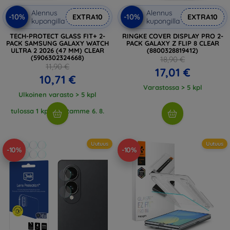
Alennus
Alennus
-10%
-10%
EXTRA10
EXTRA10
kupongilla
kupongilla
TECH-PROTECT GLASS FIT+ 2-
RINGKE COVER DISPLAY PRO 2-
PACK SAMSUNG GALAXY WATCH
PACK GALAXY Z FLIP 8 CLEAR
ULTRA 2 2026 (47 MM) CLEAR
(8800328819412)
(5906302324668)
18,90 €
11,90 €
17,01 €
10,71 €
Varastossa > 5 kpl
Ulkoinen varasto > 5 kpl
tulossa 1 kpl, odotamme 6. 8.
2026
Uutuus
Uutuus
-10%
-10%