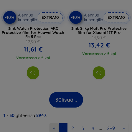
Alennus
Alennus
-10%
-10%
EXTRA10
EXTRA10
kupongilla
kupongilla
3mk Watch Protection ARC
3mk Silky Matt Pro Protective
Protective film for Huawei Watch
film for Xiaomi 17T Pro
Fit 5 Pro
14,90 €
12,90 €
13,42 €
11,61 €
Varastossa > 5 kpl
Varastossa > 5 kpl
30
lisää...
1
-
30
yhteensä
8947
.
2
3
4
299
»
«
1
…