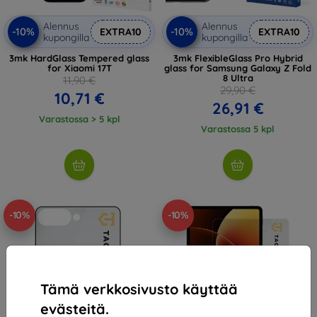
Alennus
Alennus
-10%
-10%
EXTRA10
EXTRA10
kupongilla
kupongilla
3mk HardGlass Tempered glass
3mk FlexibleGlass Pro Hybrid
for Xiaomi 17T
glass for Samsung Galaxy Z Fold
8 Ultra
11,90 €
29,90 €
10,71 €
26,91 €
Varastossa > 5 kpl
Varastossa 5 kpl
-10%
-10%
Tämä verkkosivusto käyttää
evästeitä.