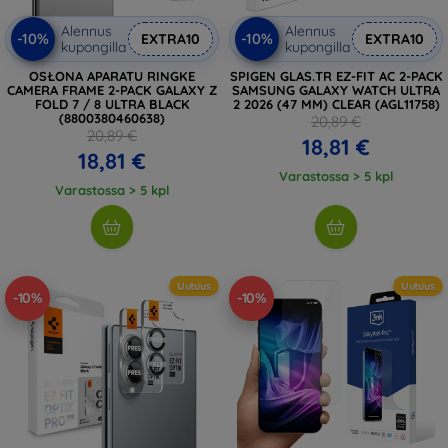
Alennus
Alennus
-10%
-10%
EXTRA10
EXTRA10
kupongilla
kupongilla
OSŁONA APARATU RINGKE
SPIGEN GLAS.TR EZ-FIT AC 2-PACK
CAMERA FRAME 2-PACK GALAXY Z
SAMSUNG GALAXY WATCH ULTRA
FOLD 7 / 8 ULTRA BLACK
2 2026 (47 MM) CLEAR (AGL11758)
(8800380460638)
20,89 €
20,89 €
18,81 €
18,81 €
Varastossa > 5 kpl
Varastossa > 5 kpl
Uutuus
Uutuus
-10%
-10%