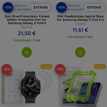
Alennus
Alennus
-10%
-10%
EXTRA10
EXTRA10
kupongilla
kupongilla
3mk SilverProtection+ Folded
3MK FlexibleGlass Hybrid Glass
Edition Protective film for
for Samsung Galaxy Z Fold 8 ()
Samsung Galaxy Z Fold 8
12,90 €
23,89 €
11,61 €
21,50 €
Varastossa 5 kpl
Varastossa > 5 kpl
Uutuus
Uutuus
-10%
-10%