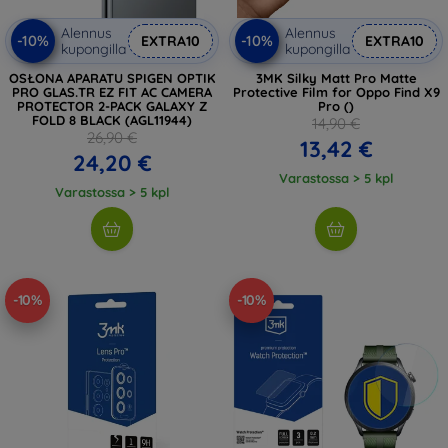
Alennus
Alennus
-10%
-10%
EXTRA10
EXTRA10
kupongilla
kupongilla
OSŁONA APARATU SPIGEN OPTIK
3MK Silky Matt Pro Matte
PRO GLAS.TR EZ FIT AC CAMERA
Protective Film for Oppo Find X9
PROTECTOR 2-PACK GALAXY Z
Pro ()
FOLD 8 BLACK (AGL11944)
14,90 €
26,90 €
13,42 €
24,20 €
Varastossa > 5 kpl
Varastossa > 5 kpl
-10%
-10%