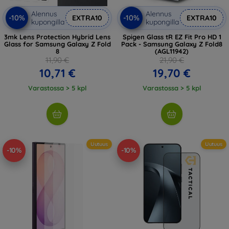
Alennus
Alennus
-10%
-10%
EXTRA10
EXTRA10
kupongilla
kupongilla
3mk Lens Protection Hybrid Lens
Spigen Glass tR EZ Fit Pro HD 1
Glass for Samsung Galaxy Z Fold
Pack - Samsung Galaxy Z Fold8
8
(AGL11942)
11,90 €
21,90 €
10,71 €
19,70 €
Varastossa > 5 kpl
Varastossa > 5 kpl
Uutuus
Uutuus
-10%
-10%