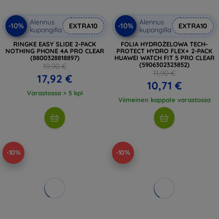
Alennus
Alennus
-10%
-10%
EXTRA10
EXTRA10
kupongilla
kupongilla
RINGKE EASY SLIDE 2-PACK
FOLIA HYDROŻELOWA TECH-
NOTHING PHONE 4A PRO CLEAR
PROTECT HYDRO FLEX+ 2-PACK
(8800328818897)
HUAWEI WATCH FIT 5 PRO CLEAR
(5906302323852)
19,90 €
11,90 €
17,92 €
10,71 €
Varastossa > 5 kpl
Viimeinen kappale varastossa
-10%
-10%