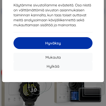
Käytämme sivustollamme evästeitä. Osa niistä
Alennus
Alennus
on välttämättömiä sivuston asianmukaisen
-10%
-10%
EXTRA10
EXTRA10
kupongilla
kupongilla
toiminnan kannalta, kun taas toiset auttavat
meitä analysoimaan kävijäliikennettä sekä
Tactical Glass Shield 5D for
Tactical Glass Shield for Xiaomi
Samsung Galaxy Z Flip 8 Black
Pad 7/8/8 Pro Clear
mukauttamaan sisältöä ja mainontaa.
(Outer) (57983130475)
(57983130431)
12,90 €
15,90 €
11,61 €
14,31 €
Hyväksy
Varastossa > 5 kpl
Varastossa > 5 kpl
Mukauta
Hylkää
-10%
-10%