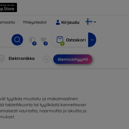
amaatio
Yhteystiedot
Kirjaudu
Ostoskori
0
0
0
Elektroniikka
Alennusmyynti
styvät tyylikäs muotoilu ja maksimaalinen
ää tablettikuorta tai tyylikästä kannettavan
isesti vaurioilta, naarmuilta ja iskuilta ja
imukset.
een laitteeseesi. Kotelomme ja suojuksemme eivät