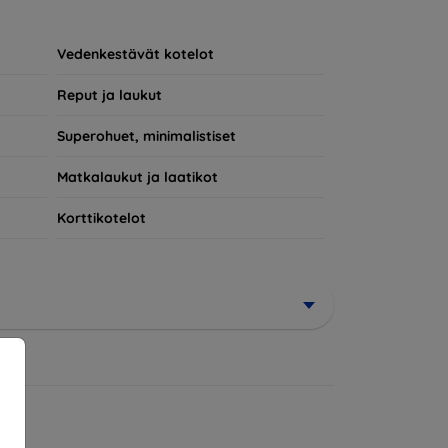
 osa jokapäiväistä asuasi. Tekniikan ystäville
a varten.
Vedenkestävät kotelot
Reput ja laukut
Superohuet, minimalistiset
Matkalaukut ja laatikot
Korttikotelot