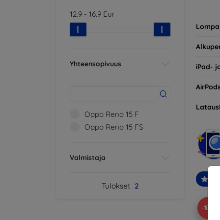
ole vai
12.9
-
16.9
Eur
tai nii
Lompa
Alkupe
Yhteensopivuus
iPad- j
AirPod
Lataus
Oppo Reno 15 F
Oppo Reno 15 FS
Valmistaja
Suo
Tulokset
2
-10%