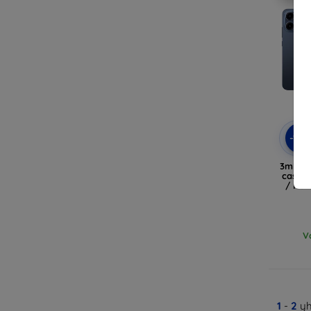
-10
3mk Cl
case f
/ Ren
V
1
-
2
yh