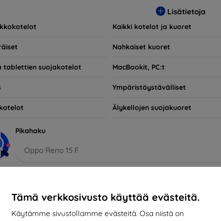
n käytännöllisiä vaan myös muodikkaita, joten ne ovat olennainen
Lisätietoja
lle, jotka haluavat vain suojata investointinsa, olemme täällä sinu
kkokotelot
Kaikki kotelot ja kuoret
räiset
Nahkaiset kuoret
a tablettien suojakotelot
MacBookit, PC:t
s
Ympäristöystävälliset
kotelot
Älykellojen suojakuoret
Pikahaku
Oppo Reno 15 F
sitellut
Myydyimmät
Halpa
Kallis
Alennuksessa
Tämä verkkosivusto käyttää evästeitä.
-10%
Käytämme sivustollamme evästeitä. Osa niistä on