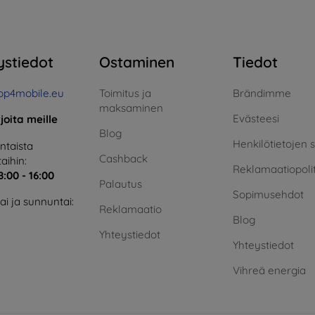
ystiedot
Ostaminen
Tiedot
op4mobile.eu
Toimitus ja
Brändimme
maksaminen
Evästeesi
rjoita meille
Blog
Henkilötietojen 
taista
Cashback
aihin:
Reklamaatiopolit
8:00 - 16:00
Palautus
Sopimusehdot
i ja sunnuntai:
Reklamaatio
Blog
Yhteystiedot
Yhteystiedot
Vihreä energia