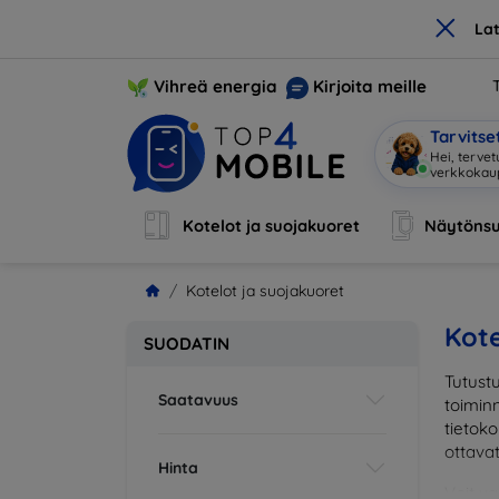
×
La
Vihreä energia
Kirjoita meille
Tarvits
Hei, terve
Kotelot ja suojakuoret
Näytönsu
Kotelot ja suojakuoret
Kote
SUODATIN
Tutustu
Saatavuus
toiminn
tietoko
ottava
Hinta
Voit va