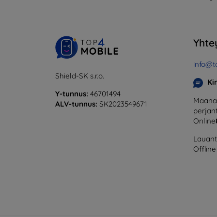
Yhte
info@t
Shield-SK s.r.o.
Ki
Y-tunnus:
46701494
Maanan
ALV-tunnus:
SK2023549671
perjant
Online
Lauanta
Offline