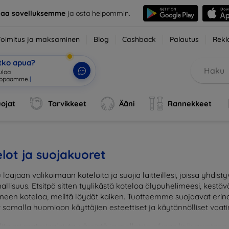
taa sovelluksemme
ja osta helpommin.
Toimitus ja maksaminen
Blog
Cashback
Palautus
Rekl
etko apua?
tuloa verkkokauppaa
|
ojat
Tarvikkeet
Ääni
Rannekkeet
lot ja suojakuoret
 laajaan valikoimaan koteloita ja suojia laitteillesi, joissa yhdi
allisuus. Etsitpä sitten tyylikästä koteloa älypuhelimeesi, kestäv
neen koteloa, meiltä löydät kaiken. Tuotteemme suojaavat erinoma
t samalla huomioon käyttäjien esteettiset ja käytännölliset vaat
lita eri materiaaleista, väreistä ja malleista oikean lisävarust