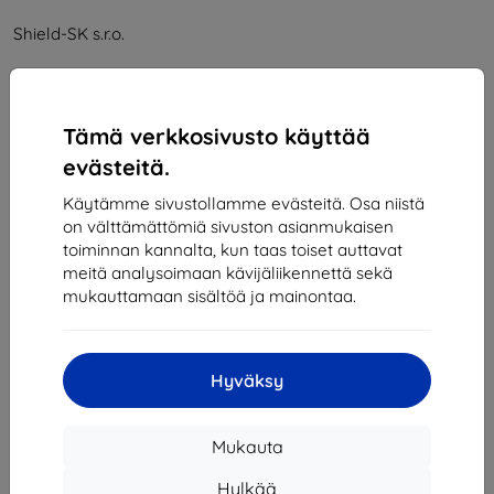
Shield-SK s.r.o.
Y-tunnus:
46701494
ALV-tunnus:
SK2023549671
Tämä verkkosivusto käyttää
evästeitä.
Yhteystiedot
Käytämme sivustollamme evästeitä. Osa niistä
info@top4mobile.eu
on välttämättömiä sivuston asianmukaisen
toiminnan kannalta, kun taas toiset auttavat
Kirjoita meille
meitä analysoimaan kävijäliikennettä sekä
mukauttamaan sisältöä ja mainontaa.
Maanantaista perjantaihin:
Online
8:00 - 16:00
Lauantai ja sunnuntai:
Hyväksy
Offline
Mukauta
Ostaminen
Hylkää