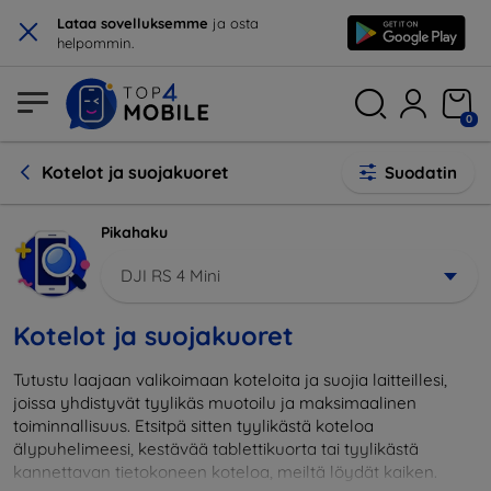
×
Lataa sovelluksemme
ja osta
helpommin.
0
Kotelot ja suojakuoret
Suodatin
Pikahaku
DJI RS 4 Mini
Kotelot ja suojakuoret
Tutustu laajaan valikoimaan koteloita ja suojia laitteillesi,
joissa yhdistyvät tyylikäs muotoilu ja maksimaalinen
toiminnallisuus. Etsitpä sitten tyylikästä koteloa
älypuhelimeesi, kestävää tablettikuorta tai tyylikästä
kannettavan tietokoneen koteloa, meiltä löydät kaiken.