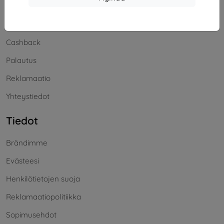
Toimitus ja maksaminen
Blog
Cashback
Palautus
Reklamaatio
Yhteystiedot
Tiedot
Brändimme
Evästeesi
Henkilötietojen suoja
Reklamaatiopolitiikka
Sopimusehdot