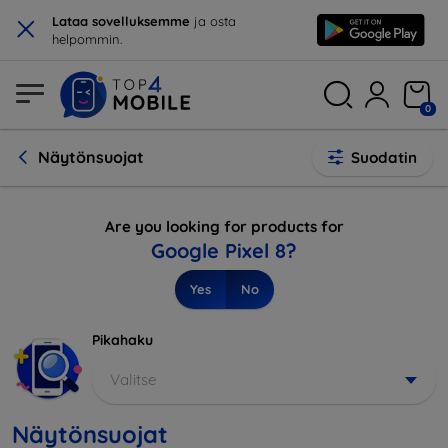
×
Lataa sovelluksemme
ja osta
helpommin.
0
Näytönsuojat
Suodatin
Are you looking for products for
Google Pixel 8?
Yes
No
Pikahaku
Valitse
Näytönsuojat