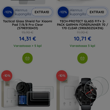
Alennus
Alennus
-10%
-10%
EXTRA10
EXTRA10
kupongilla
kupongilla
Tactical Glass Shield for Xiaomi
TECH-PROTECT GLASS FIT+ 2-
Pad 7/8/8 Pro Clear
PACK GARMIN FORERUNNER 70 /
(57983130431)
170 CLEAR (5906302324316)
15,90 €
11,90 €
14,31 €
10,71 €
Varastossa > 5 kpl
Varastossa 3 kpl
-10%
-10%