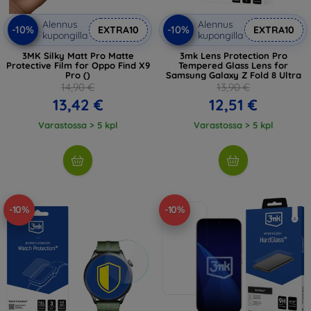
Alennus
Alennus
-10%
-10%
EXTRA10
EXTRA10
kupongilla
kupongilla
3MK Silky Matt Pro Matte
3mk Lens Protection Pro
Protective Film for Oppo Find X9
Tempered Glass Lens for
Pro ()
Samsung Galaxy Z Fold 8 Ultra
14,90 €
13,90 €
13,42 €
12,51 €
Varastossa > 5 kpl
Varastossa > 5 kpl
-10%
-10%