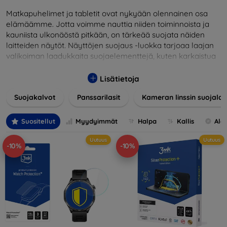
Matkapuhelimet ja tabletit ovat nykyään olennainen osa
elämäämme. Jotta voimme nauttia niiden toiminnoista ja
kauniista ulkonäöstä pitkään, on tärkeää suojata näiden
laitteiden näytöt. Näyttöjen suojaus -luokka tarjoaa laajan
valikoiman laadukkaita suojaelementtejä, kuten karkaistua
lasia, suojakalvoja ja muita ratkaisuja, jotka takaavat
turvallisuuden ja pidentävät näyttöjen käyttöikää. Karkaistu
Lisätietoja
lasi tarjoaa korkean naarmuuntumis- ja iskunkestävyyden,
Suojakalvot
Panssarilasit
Kameran linssin suojalas
kun taas kalvot suojaavat pieniltä vaurioilta ja minimoivat
samalla sormenjäljet. Valitse laitteellesi sopiva suojaus ja
suojaa investointisi jokapäiväisiltä sudenkuopilta.
Suositellut
Myydyimmät
Halpa
Kallis
Ale
Valikoimassamme on tuotteita, jotka ovat yhteensopivia
Uutuus
Uutuus
useiden eri merkkien ja mallien kanssa, mikä takaa, että
-10%
-10%
jokainen asiakas löytää laitteelleen ihanteellisen suojan.