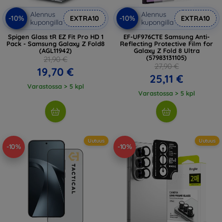
Alennus
Alennus
-10%
-10%
EXTRA10
EXTRA10
kupongilla
kupongilla
Spigen Glass tR EZ Fit Pro HD 1
EF-UF976CTE Samsung Anti-
Pack - Samsung Galaxy Z Fold8
Reflecting Protective Film for
(AGL11942)
Galaxy Z Fold 8 Ultra
(57983131105)
21,90 €
27,90 €
19,70 €
25,11 €
Varastossa > 5 kpl
Varastossa > 5 kpl
Uutuus
Uutuus
-10%
-10%