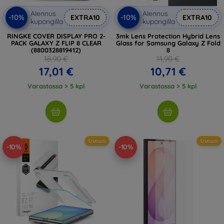
Alennus
Alennus
-10%
-10%
EXTRA10
EXTRA10
kupongilla
kupongilla
RINGKE COVER DISPLAY PRO 2-
3mk Lens Protection Hybrid Lens
PACK GALAXY Z FLIP 8 CLEAR
Glass for Samsung Galaxy Z Fold
(8800328819412)
8
18,90 €
11,90 €
17,01 €
10,71 €
Varastossa > 5 kpl
Varastossa > 5 kpl
Uutuus
Uutuus
-10%
-10%