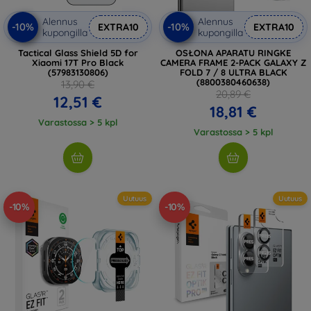
Alennus
Alennus
-10%
-10%
EXTRA10
EXTRA10
kupongilla
kupongilla
Tactical Glass Shield 5D for
OSŁONA APARATU RINGKE
Xiaomi 17T Pro Black
CAMERA FRAME 2-PACK GALAXY Z
(57983130806)
FOLD 7 / 8 ULTRA BLACK
(8800380460638)
13,90 €
20,89 €
12,51 €
18,81 €
Varastossa > 5 kpl
Varastossa > 5 kpl
Uutuus
Uutuus
-10%
-10%