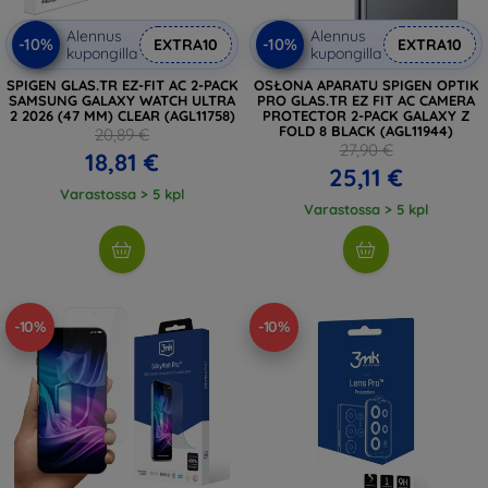
Alennus
Alennus
-10%
-10%
EXTRA10
EXTRA10
kupongilla
kupongilla
SPIGEN GLAS.TR EZ-FIT AC 2-PACK
OSŁONA APARATU SPIGEN OPTIK
SAMSUNG GALAXY WATCH ULTRA
PRO GLAS.TR EZ FIT AC CAMERA
2 2026 (47 MM) CLEAR (AGL11758)
PROTECTOR 2-PACK GALAXY Z
FOLD 8 BLACK (AGL11944)
20,89 €
27,90 €
18,81 €
25,11 €
Varastossa > 5 kpl
Varastossa > 5 kpl
-10%
-10%