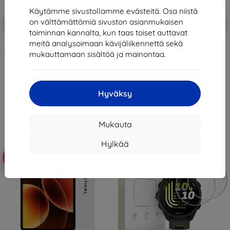
Käytämme sivustollamme evästeitä. Osa niistä
Alennus
Alennus
on välttämättömiä sivuston asianmukaisen
-10%
-10%
EXTRA10
EXTRA10
kupongilla
kupongilla
toiminnan kannalta, kun taas toiset auttavat
meitä analysoimaan kävijäliikennettä sekä
3mk FlexibleGlass Pro Hybrid
Tactical Glass Shield 5D for
glass for Samsung Galaxy Z Fold
Samsung Galaxy Z Flip 8 Black
mukauttamaan sisältöä ja mainontaa.
8 Ultra
(Outer) (57983130475)
29,90 €
12,90 €
26,91 €
11,61 €
Hyväksy
Varastossa 5 kpl
Varastossa > 5 kpl
Mukauta
Hylkää
-10%
-10%