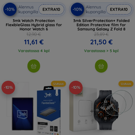
Alennus
Alennus
-10%
-10%
EXTRA10
EXTRA10
kupongilla
kupongilla
3mk Watch Protection
3mk SilverProtection+ Folded
FlexibleGlass Hybrid glass for
Edition Protective film for
Honor Watch 6
Samsung Galaxy Z Fold 8
12,90 €
23,89 €
11,61 €
21,50 €
Varastossa 4 kpl
Varastossa > 5 kpl
Uutuus
Uutuus
-10%
-10%