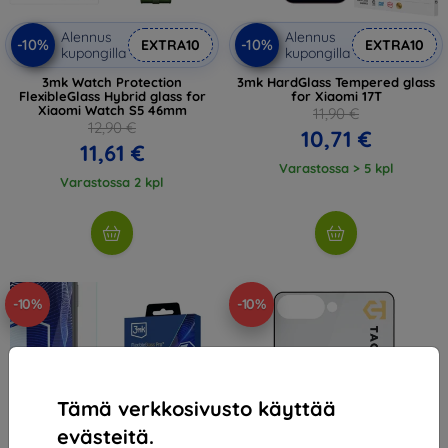
Alennus
Alennus
-10%
-10%
EXTRA10
EXTRA10
kupongilla
kupongilla
3mk Watch Protection
3mk HardGlass Tempered glass
FlexibleGlass Hybrid glass for
for Xiaomi 17T
Xiaomi Watch S5 46mm
11,90 €
12,90 €
10,71 €
11,61 €
Varastossa > 5 kpl
Varastossa 2 kpl
-10%
-10%
Tämä verkkosivusto käyttää
evästeitä.