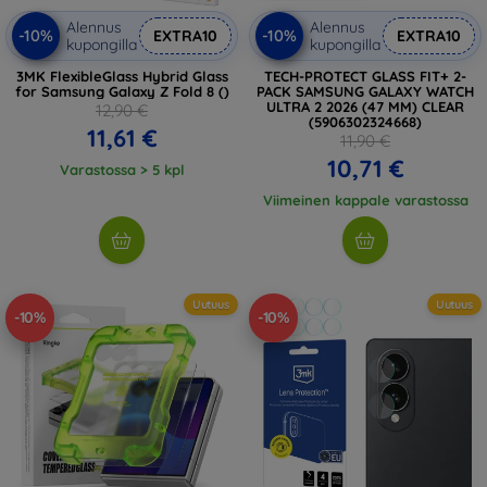
Alennus
Alennus
-10%
-10%
EXTRA10
EXTRA10
kupongilla
kupongilla
3MK FlexibleGlass Hybrid Glass
TECH-PROTECT GLASS FIT+ 2-
for Samsung Galaxy Z Fold 8 ()
PACK SAMSUNG GALAXY WATCH
ULTRA 2 2026 (47 MM) CLEAR
12,90 €
(5906302324668)
11,61 €
11,90 €
10,71 €
Varastossa > 5 kpl
Viimeinen kappale varastossa
Uutuus
Uutuus
-10%
-10%