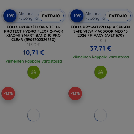
Alennus
Alennus
-10%
-10%
EXTRA10
EXTRA10
kupongilla
kupongilla
FOLIA HYDROŻELOWA TECH-
FOLIA PRYWATYZUJĄCA SPIGEN
PROTECT HYDRO FLEX+ 2-PACK
SAFE VIEW MACBOOK NEO 13
XIAOMI SMART BAND 10 PRO
2026 PRIVACY (AFL11670)
CLEAR (5906302324330)
41,90 €
11,90 €
37,71 €
10,71 €
Viimeinen kappale varastossa
Viimeinen kappale varastossa
-10%
-10%