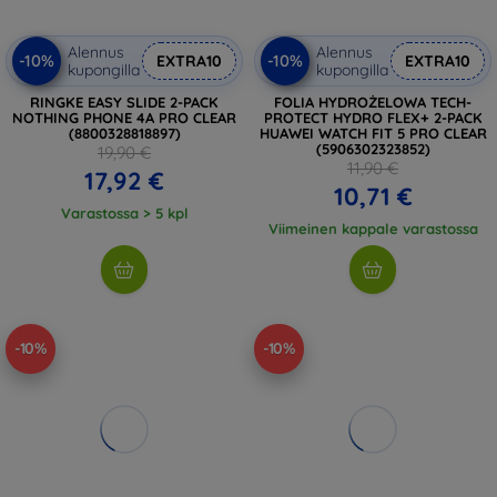
Alennus
Alennus
-10%
-10%
EXTRA10
EXTRA10
kupongilla
kupongilla
RINGKE EASY SLIDE 2-PACK
FOLIA HYDROŻELOWA TECH-
NOTHING PHONE 4A PRO CLEAR
PROTECT HYDRO FLEX+ 2-PACK
(8800328818897)
HUAWEI WATCH FIT 5 PRO CLEAR
(5906302323852)
19,90 €
11,90 €
17,92 €
10,71 €
Varastossa > 5 kpl
Viimeinen kappale varastossa
-10%
-10%