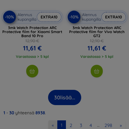
Alennus
Alennus
-10%
-10%
EXTRA10
EXTRA10
kupongilla
kupongilla
3mk Watch Protection ARC
3mk Watch Protection ARC
Protective film for Xiaomi Smart
Protective film for Vivo Watch
Band 10 Pro
GT2
12,90 €
12,90 €
11,61 €
11,61 €
Varastossa > 5 kpl
Varastossa > 5 kpl
30
lisää...
1
-
30
yhteensä
8938
.
2
3
4
298
»
«
1
…