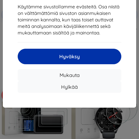
Käytämme sivustollamme evästeitä. Osa niistä
Alennus
Alennus
on välttämättömiä sivuston asianmukaisen
-10%
-10%
EXTRA10
EXTRA10
kupongilla
kupongilla
toiminnan kannalta, kun taas toiset auttavat
meitä analysoimaan kävijäliikennettä sekä
Tactical Glass Shield for Xiaomi
TECH-PROTECT GLASS FIT+ 2-
Pad 7/8/8 Pro Clear
PACK GARMIN FORERUNNER 70 /
mukauttamaan sisältöä ja mainontaa.
(57983130431)
170 CLEAR (5906302324316)
15,90 €
11,90 €
14,31 €
10,71 €
Hyväksy
Varastossa > 5 kpl
Varastossa 3 kpl
Mukauta
Hylkää
-10%
-10%