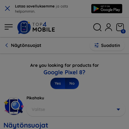
×
Lataa sovelluksemme
ja osta
helpommin.
0
Näytönsuojat
Suodatin
Are you looking for products for
Google Pixel 8?
Yes
No
Pikahaku
Valitse
Näytönsuojat