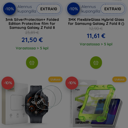
Alennus
Alennus
-10%
-10%
EXTRA10
EXTRA10
kupongilla
kupongilla
3mk SilverProtection+ Folded
3MK FlexibleGlass Hybrid Glass
Edition Protective film for
for Samsung Galaxy Z Fold 8 ()
Samsung Galaxy Z Fold 8
12,90 €
23,89 €
11,61 €
21,50 €
Varastossa > 5 kpl
Varastossa > 5 kpl
Uutuus
Uutuus
-10%
-10%