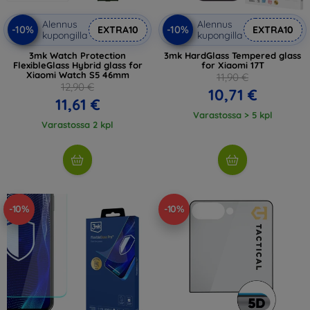
Alennus
Alennus
-10%
-10%
EXTRA10
EXTRA10
kupongilla
kupongilla
3mk Watch Protection
3mk HardGlass Tempered glass
FlexibleGlass Hybrid glass for
for Xiaomi 17T
Xiaomi Watch S5 46mm
11,90 €
12,90 €
10,71 €
11,61 €
Varastossa > 5 kpl
Varastossa 2 kpl
-10%
-10%