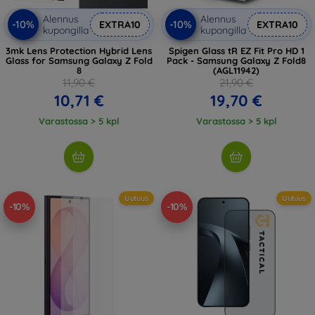
Alennus
Alennus
-10%
-10%
EXTRA10
EXTRA10
kupongilla
kupongilla
3mk Lens Protection Hybrid Lens
Spigen Glass tR EZ Fit Pro HD 1
Glass for Samsung Galaxy Z Fold
Pack - Samsung Galaxy Z Fold8
8
(AGL11942)
11,90 €
21,90 €
10,71 €
19,70 €
Varastossa > 5 kpl
Varastossa > 5 kpl
Uutuus
Uutuus
-10%
-10%