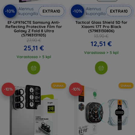
Alennus
Alennus
-10%
-10%
EXTRA10
EXTRA10
kupongilla
kupongilla
EF-UF976CTE Samsung Anti-
Tactical Glass Shield 5D for
Reflecting Protective Film for
Xiaomi 17T Pro Black
Galaxy Z Fold 8 Ultra
(57983130806)
(57983131105)
13,90 €
27,90 €
12,51 €
25,11 €
Varastossa > 5 kpl
Varastossa > 5 kpl
Uutuus
Uutuus
-10%
-10%