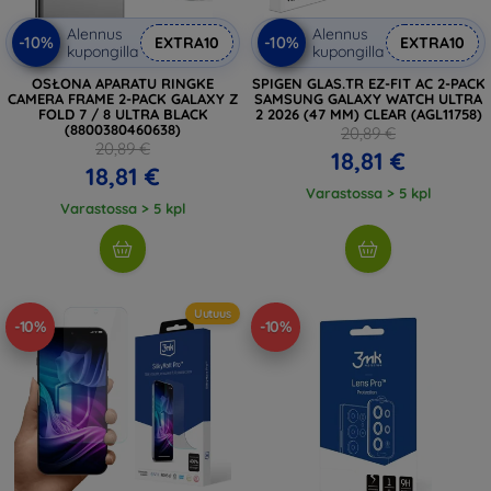
Alennus
Alennus
-10%
-10%
EXTRA10
EXTRA10
kupongilla
kupongilla
OSŁONA APARATU RINGKE
SPIGEN GLAS.TR EZ-FIT AC 2-PACK
CAMERA FRAME 2-PACK GALAXY Z
SAMSUNG GALAXY WATCH ULTRA
FOLD 7 / 8 ULTRA BLACK
2 2026 (47 MM) CLEAR (AGL11758)
(8800380460638)
20,89 €
20,89 €
18,81 €
18,81 €
Varastossa > 5 kpl
Varastossa > 5 kpl
Uutuus
-10%
-10%