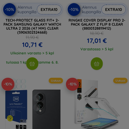
Alennus
Alennus
-10%
-10%
EXTRA10
EXTRA10
kupongilla
kupongilla
TECH-PROTECT GLASS FIT+ 2-
RINGKE COVER DISPLAY PRO 2-
PACK SAMSUNG GALAXY WATCH
PACK GALAXY Z FLIP 8 CLEAR
ULTRA 2 2026 (47 MM) CLEAR
(8800328819412)
(5906302324668)
18,90 €
11,90 €
17,01 €
10,71 €
Varastossa > 5 kpl
Ulkoinen varasto > 5 kpl
tulossa 1 kpl, odotamme 6. 8.
2026
Uutuus
Uutuus
-10%
-10%