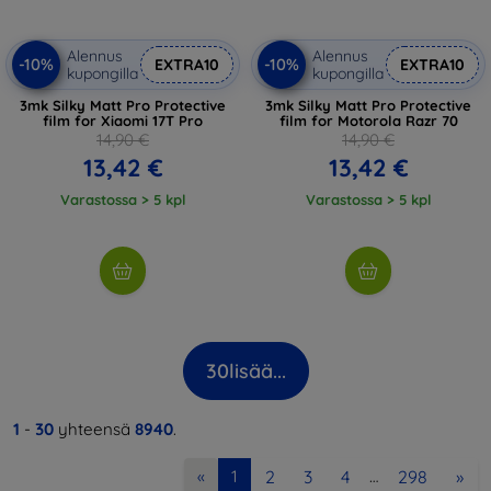
Alennus
Alennus
-10%
-10%
EXTRA10
EXTRA10
kupongilla
kupongilla
3mk Silky Matt Pro Protective
3mk Silky Matt Pro Protective
film for Xiaomi 17T Pro
film for Motorola Razr 70
14,90 €
14,90 €
13,42 €
13,42 €
Varastossa > 5 kpl
Varastossa > 5 kpl
30
lisää...
1
-
30
yhteensä
8940
.
2
3
4
298
»
«
1
…