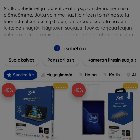
Matkapuhelimet ja tabletit ovat nykyään olennainen osa
elämäämme. Jotta voimme nauttia niiden toiminnoista ja
kauniista ulkonäöstä pitkään, on tärkeää suojata näiden
laitteiden näytöt. Näyttöjen suojaus -luokka tarjoaa laajan
valikoiman laadukkaita suojaelementtejä, kuten karkaistua
lasia, suojakalvoja ja muita ratkaisuja, jotka takaavat
turvallisuuden ja pidentävät näyttöjen käyttöikää. Karkaistu
Lisätietoja
lasi tarjoaa korkean naarmuuntumis- ja iskunkestävyyden,
Suojakalvot
Panssarilasit
Kameran linssin suojalas
kun taas kalvot suojaavat pieniltä vaurioilta ja minimoivat
samalla sormenjäljet. Valitse laitteellesi sopiva suojaus ja
suojaa investointisi jokapäiväisiltä sudenkuopilta.
Suositellut
Myydyimmät
Halpa
Kallis
Ale
Valikoimassamme on tuotteita, jotka ovat yhteensopivia
Uutuus
Uutuus
useiden eri merkkien ja mallien kanssa, mikä takaa, että
-10%
-10%
jokainen asiakas löytää laitteelleen ihanteellisen suojan.