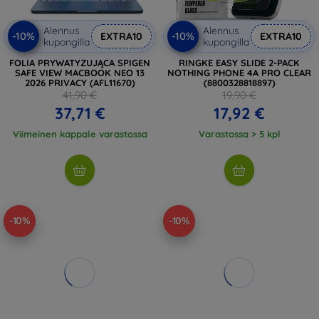
Alennus
Alennus
-10%
-10%
EXTRA10
EXTRA10
kupongilla
kupongilla
FOLIA PRYWATYZUJĄCA SPIGEN
RINGKE EASY SLIDE 2-PACK
SAFE VIEW MACBOOK NEO 13
NOTHING PHONE 4A PRO CLEAR
2026 PRIVACY (AFL11670)
(8800328818897)
41,90 €
19,90 €
37,71 €
17,92 €
Viimeinen kappale varastossa
Varastossa > 5 kpl
-10%
-10%