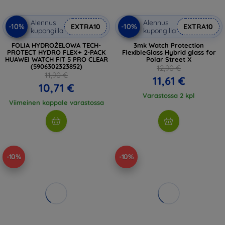
Alennus
Alennus
-10%
-10%
EXTRA10
EXTRA10
kupongilla
kupongilla
FOLIA HYDROŻELOWA TECH-
3mk Watch Protection
PROTECT HYDRO FLEX+ 2-PACK
FlexibleGlass Hybrid glass for
HUAWEI WATCH FIT 5 PRO CLEAR
Polar Street X
(5906302323852)
12,90 €
11,90 €
11,61 €
10,71 €
Varastossa 2 kpl
Viimeinen kappale varastossa
-10%
-10%