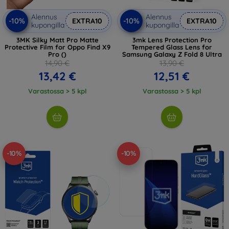
Alennus
Alennus
-10%
-10%
EXTRA10
EXTRA10
kupongilla
kupongilla
3MK Silky Matt Pro Matte
3mk Lens Protection Pro
Protective Film for Oppo Find X9
Tempered Glass Lens for
Pro ()
Samsung Galaxy Z Fold 8 Ultra
14,90 €
13,90 €
13,42 €
12,51 €
Varastossa > 5 kpl
Varastossa > 5 kpl
-10%
-10%