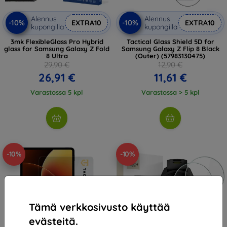
Alennus
Alennus
-10%
-10%
EXTRA10
EXTRA10
kupongilla
kupongilla
3mk FlexibleGlass Pro Hybrid
Tactical Glass Shield 5D for
glass for Samsung Galaxy Z Fold
Samsung Galaxy Z Flip 8 Black
8 Ultra
(Outer) (57983130475)
29,90 €
12,90 €
26,91 €
11,61 €
Varastossa 5 kpl
Varastossa > 5 kpl
-10%
-10%
Tämä verkkosivusto käyttää
evästeitä.