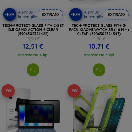
Alennus
Alennus
-10%
-10%
EXTRA10
EXTRA10
kupongilla
kupongilla
TECH-PROTECT GLASS FIT+ 2-SET
TECH-PROTECT GLASS FIT+ 2-
DJI OSMO ACTION 6 CLEAR
PACK XIAOMI WATCH S5 (46 MM)
(5906302324422)
CLEAR (5906302324347)
13,90 €
11,90 €
12,51 €
10,71 €
Varastossa 4 kpl
Varastossa 3 kpl
-10%
-10%