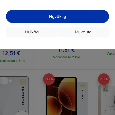
Hyväksy
Alennus
Alennus
A
%
-10%
-10%
EXTRA10
EXTRA10
kupongilla
kupongilla
k
Lens Protection Pro
3mk Watch Protection
3mk Har
Hylkää
Mukauta
ered Glass Lens for
FlexibleGlass Hybrid glass
glass 
ung Galaxy Z Fold 8
for Xiaomi Watch S5 46mm
Ultra
12,90 €
1
13,90 €
11,61 €
12,51 €
Varas
Varastossa 2 kpl
arastossa > 5 kpl
-10%
-10%