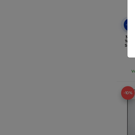
-10
3mk 
Temp
Sams
V
-10%