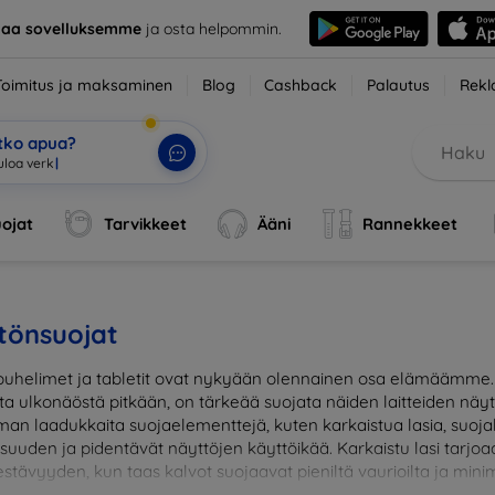
taa sovelluksemme
ja osta helpommin.
Toimitus ja maksaminen
Blog
Cashback
Palautus
Rekl
etko apua?
|
ojat
Tarvikkeet
Ääni
Rannekkeet
tönsuojat
uhelimet ja tabletit ovat nykyään olennainen osa elämäämme. J
sta ulkonäöstä pitkään, on tärkeää suojata näiden laitteiden näy
man laadukkaita suojaelementtejä, kuten karkaistua lasia, suojak
lisuuden ja pidentävät näyttöjen käyttöikää. Karkaistu lasi tar
stävyyden, kun taas kalvot suojaavat pieniltä vaurioilta ja minim
suojaus ja suojaa investointisi jokapäiväisiltä sudenkuopilta. Va