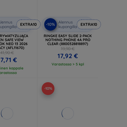
lennus
Alennus
-10%
EXTRA10
EXTRA10
upongilla
kupongilla
PRYWATYZUJĄCA
RINGKE EASY SLIDE 2-PACK
EN SAFE VIEW
NOTHING PHONE 4A PRO
K NEO 13 2026
CLEAR (8800328818897)
CY (AFL11670)
19,90 €
41,90 €
17,92 €
7,71 €
Varastossa > 5 kpl
einen kappale
arastossa
-10%