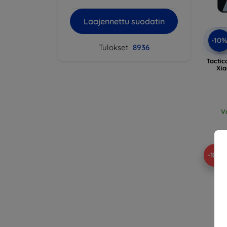
Laajennettu suodatin
-10
Tulokset
8936
Tactic
Xia
V
-10%