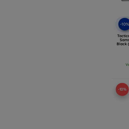
-10
Tactic
Sams
Black 
V
-10%