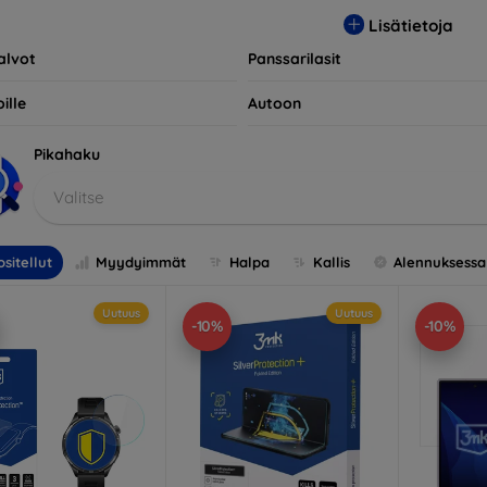
opivia useiden eri merkkien ja mallien kanssa, mikä takaa, että 
Lisätietoja
llisen suojan.
alvot
Panssarilasit
ille
Autoon
Pikahaku
Valitse
sitellut
Myydyimmät
Halpa
Kallis
Alennuksessa
Uutuus
Uutuus
-10%
-10%