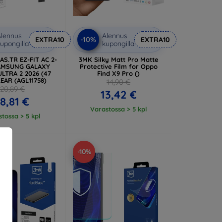
lennus
Alennus
-10%
EXTRA10
EXTRA10
upongilla
kupongilla
AS.TR EZ-FIT AC 2-
3MK Silky Matt Pro Matte
AMSUNG GALAXY
Protective Film for Oppo
LTRA 2 2026 (47
Find X9 Pro ()
EAR (AGL11758)
14,90 €
20,89 €
13,42 €
18,81 €
Varastossa > 5 kpl
tossa > 5 kpl
-10%