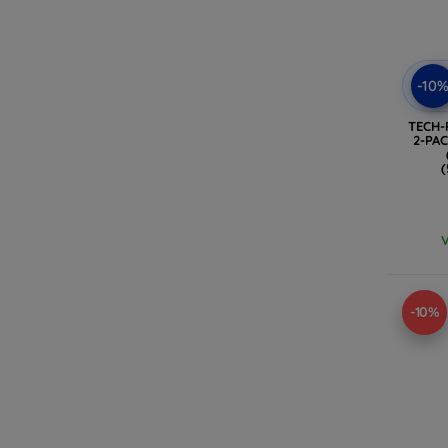
-10
TECH-
2-PA
(
V
-10%