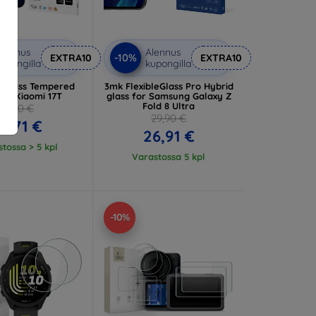
lennus
Alennus
-10%
EXTRA10
EXTRA10
upongilla
kupongilla
dGlass Tempered
3mk FlexibleGlass Pro Hybrid
for Xiaomi 17T
glass for Samsung Galaxy Z
Fold 8 Ultra
11,90 €
29,90 €
0,71 €
26,91 €
tossa > 5 kpl
Varastossa 5 kpl
-10%