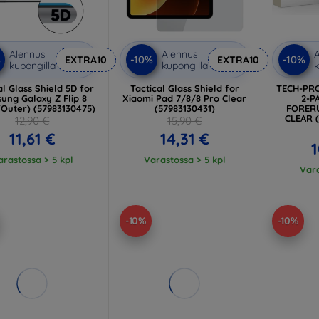
Alennus
Alennus
A
%
-10%
-10%
EXTRA10
EXTRA10
kupongilla
kupongilla
k
al Glass Shield 5D for
Tactical Glass Shield for
TECH-PRO
ung Galaxy Z Flip 8
Xiaomi Pad 7/8/8 Pro Clear
2-P
(Outer) (57983130475)
(57983130431)
FORERU
CLEAR 
12,90 €
15,90 €
11,61 €
14,31 €
1
arastossa > 5 kpl
Varastossa > 5 kpl
Vara
-10%
-10%