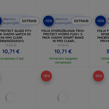
Alennus
Alennus
A
%
-10%
-10%
EXTRA10
EXTRA10
kupongilla
kupongilla
k
PROTECT GLASS FIT+
FOLIA HYDROŻELOWA TECH-
FOLIA 
CK XIAOMI WATCH S5
PROTECT HYDRO FLEX+ 2-
SPIG
(46 MM) CLEAR
PACK XIAOMI SMART BAND
MACBOO
5906302324347)
10 PRO CLEAR
PRIVA
(5906302324330)
11,90 €
11,90 €
10,71 €
10,71 €
3
arastossa 3 kpl
Viimeinen kappale
Viim
varastossa
v
-10%
-10%