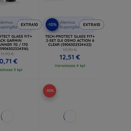
lennus
Alennus
-10%
EXTRA10
EXTRA10
upongilla
kupongilla
TECT GLASS FIT+
TECH-PROTECT GLASS FIT+
ACK GARMIN
2-SET DJI OSMO ACTION 6
NNER 70 / 170
CLEAR (5906302324422)
(5906302324316)
13,90 €
11,90 €
12,51 €
0,71 €
Varastossa 4 kpl
stossa 3 kpl
-10%