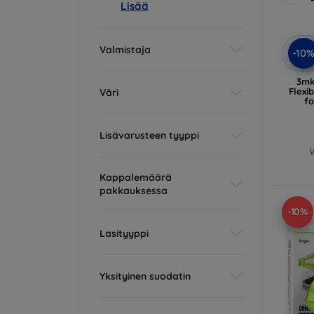
Lisää
Valmistaja
-10
3mk
Flexi
Väri
f
Lisävarusteen tyyppi
V
Kappalemäärä
pakkauksessa
-10%
Lasityyppi
Yksityinen suodatin