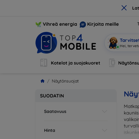
×
La
Vihreä energia
Kirjoita meille
Tarvits
Olen Mobi,
Kotelot ja suojakuoret
Näytönsu
Näytönsuojat
Näy
SUODATIN
Matkap
Saatavuus
kaunii
valikoi
turval
Hinta
iskunke
sopiva 