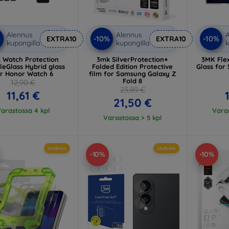
Alennus
Alennus
A
%
-10%
-10%
EXTRA10
EXTRA10
kupongilla
kupongilla
k
 Watch Protection
3mk SilverProtection+
3MK Flex
bleGlass Hybrid glass
Folded Edition Protective
Glass for
or Honor Watch 6
film for Samsung Galaxy Z
Fold 8
12,90 €
23,89 €
11,61 €
21,50 €
arastossa 4 kpl
Varas
Varastossa > 5 kpl
Uutuus
Uutuus
-10%
-10%