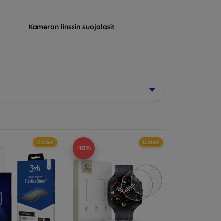
jokainen asiakas löytää laitteelleen
Kameran linssin suojalasit
Uutuus
Uutuus
-10%