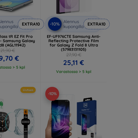
lennus
Alennus
-10%
EXTRA10
EXTRA10
upongilla
kupongilla
ass tR EZ Fit Pro
EF-UF976CTE Samsung Anti-
 - Samsung Galaxy
Reflecting Protective Film
d8 (AGL11942)
for Galaxy Z Fold 8 Ultra
(57983131105)
21,90 €
27,90 €
9,70 €
25,11 €
tossa > 5 kpl
Varastossa > 5 kpl
Uutuus
-10%