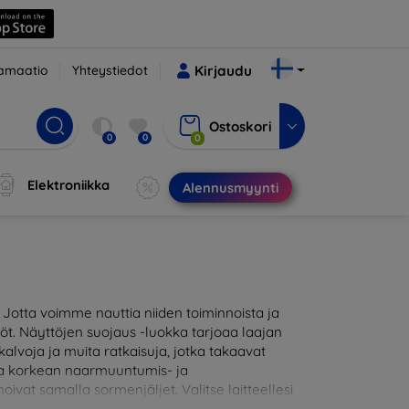
amaatio
Yhteystiedot
Kirjaudu
Ostoskori
0
0
0
Elektroniikka
Alennusmyynti
otta voimme nauttia niiden toiminnoista ja
töt. Näyttöjen suojaus -luokka tarjoaa laajan
alvoja ja muita ratkaisuja, jotka takaavat
joaa korkean naarmuuntumis- ja
oivat samalla sormenjäljet. Valitse laitteellesi
likoimassamme on tuotteita, jotka ovat