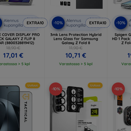
Alennus
Alennus
A
%
-10%
-10%
EXTRA10
EXTRA10
kupongilla
kupongilla
k
E COVER DISPLAY PRO
3mk Lens Protection Hybrid
Spigen Gl
CK GALAXY Z FLIP 8
Lens Glass for Samsung
HD 1 Pack
AR (8800328819412)
Galaxy Z Fold 8
Z Fol
18,90 €
11,90 €
17,01 €
10,71 €
1
arastossa > 5 kpl
Varastossa > 5 kpl
Varas
Uutuus
Uutuus
-10%
-10%