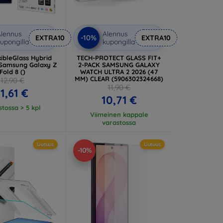
lennus
Alennus
-10%
EXTRA10
EXTRA10
upongilla
kupongilla
ibleGlass Hybrid
TECH-PROTECT GLASS FIT+
 Samsung Galaxy Z
2-PACK SAMSUNG GALAXY
Fold 8 ()
WATCH ULTRA 2 2026 (47
MM) CLEAR (5906302324668)
12,90 €
11,90 €
11,61 €
10,71 €
tossa > 5 kpl
Viimeinen kappale
varastossa
Uutuus
Uutuus
-10%