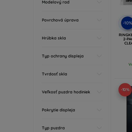
Modelový rad
Povrchová úprava
-10
RINGK
Hrúbka skla
2-PA
CLE
Typ ochrany displeja
V
Tvrdosť skla
-10%
Veľkosť puzdra hodiniek
Pokrytie displeja
Typ puzdra