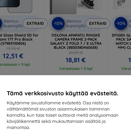
Alennus
Alennus
A
%
-10%
-10%
EXTRA10
EXTRA10
kupongilla
kupongilla
k
al Glass Shield 5D for
OSŁONA APARATU RINGKE
SPIGEN GL
omi 17T Pro Black
CAMERA FRAME 2-PACK
PACK S
(57983130806)
GALAXY Z FOLD 7 / 8 ULTRA
WATCH U
BLACK (8800380460638)
MM) CL
13,90 €
20,89 €
12,51 €
18,81 €
arastossa > 5 kpl
Varastossa > 5 kpl
Varas
-10%
-10%
Tämä verkkosivusto käyttää evästeitä.
Käytämme sivustollamme evästeitä. Osa niistä on
välttämättömiä sivuston asianmukaisen toiminnan
kannalta, kun taas toiset auttavat meitä analysoimaan
kävijäliikennettä sekä mukauttamaan sisältöä ja
mainontaa.