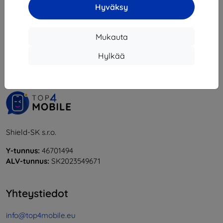
Hyväksy
1
-
5
yhteensä
5
.
Mukauta
«
1
»
Hylkää
Shield-SK s.r.o.
Y-tunnus:
46701494
ALV-tunnus:
SK2023549671
Yhteystiedot
info@top4mobile.eu