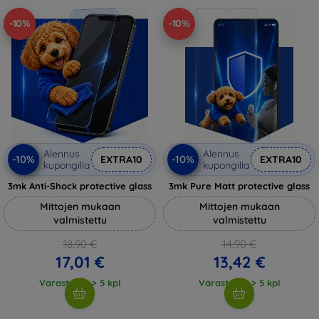
-10%
-10%
Alennus
Alennus
-10%
-10%
EXTRA10
EXTRA10
kupongilla
kupongilla
3mk Anti-Shock protective glass
3mk Pure Matt protective glass
Mittojen mukaan
Mittojen mukaan
valmistettu
valmistettu
18,90 €
14,90 €
17,01 €
13,42 €
Varastossa > 5 kpl
Varastossa > 5 kpl