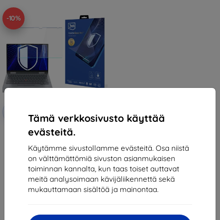
-10%
Alennus
-10%
EXTRA10
kupongilla
Tämä verkkosivusto käyttää
evästeitä.
3mk FlexibleGlass Pro Hybrid
glass for Lenovo ThinkPad X1
Yoga Gen 8
Käytämme sivustollamme evästeitä. Osa niistä
43,90 €
on välttämättömiä sivuston asianmukaisen
39,51 €
toiminnan kannalta, kun taas toiset auttavat
meitä analysoimaan kävijäliikennettä sekä
Varastossa > 5 kpl
mukauttamaan sisältöä ja mainontaa.