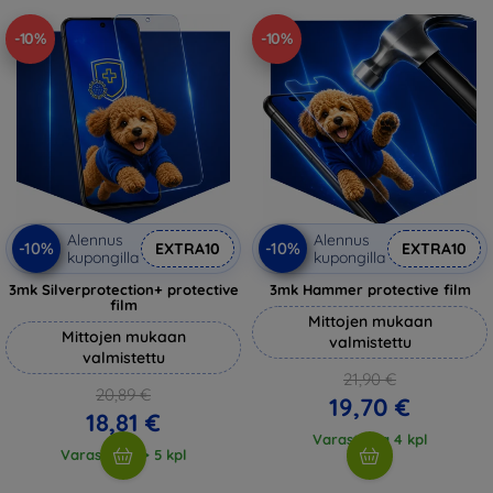
-10%
-10%
Alennus
Alennus
-10%
-10%
EXTRA10
EXTRA10
kupongilla
kupongilla
3mk Silverprotection+ protective
3mk Hammer protective film
film
Mittojen mukaan
Mittojen mukaan
valmistettu
valmistettu
21,90 €
20,89 €
19,70 €
18,81 €
Varastossa 4 kpl
Varastossa > 5 kpl