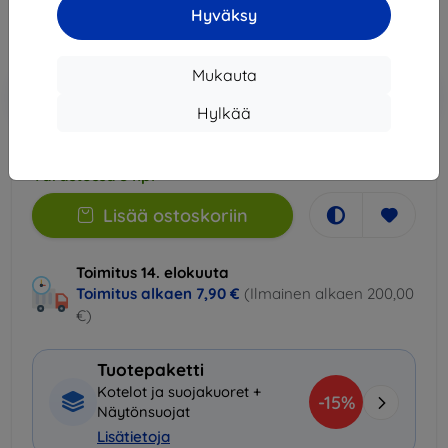
9,81 €
Hyväksy
Hinta ilman ALV:tä
7,91 €
Mukauta
Lisää
Alennus kupongilla
-10%
EXTRA10
ostoskoriin
Hylkää
Varastossa 3 kpl
Lisää ostoskoriin
Toimitus 14. elokuuta
Toimitus alkaen
7,90 €
(Ilmainen alkaen 200,00
€)
Tuotepaketti
Kotelot ja suojakuoret +
-15%
Näytönsuojat
Lisätietoja