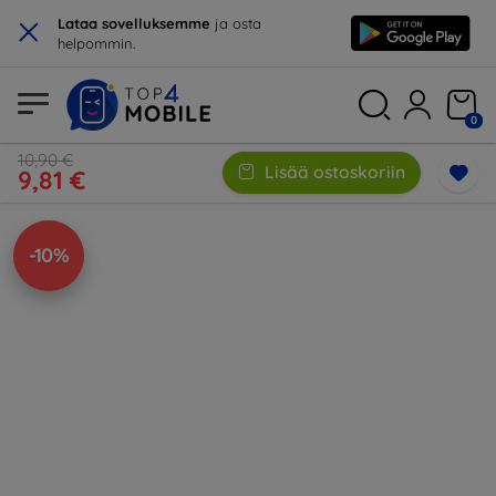
×
Lataa sovelluksemme
ja osta
helpommin.
0
10,90 €
Lisää ostoskoriin
9,81 €
-10%