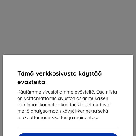
Tämä verkkosivusto käyttää
evästeitä.
BELINE
Käytämme sivustollamme evästeitä. Osa niistä
Beline Case Silicone iPhone 13 mini 5,4" red
on välttämättömiä sivuston asianmukaisen
toiminnan kannalta, kun taas toiset auttavat
Sopii:
Apple iPhone 13 Mini
meitä analysoimaan kävijäliikennettä sekä
Kuvaus ja tekniset tiedot
mukauttamaan sisältöä ja mainontaa.
10,90 €