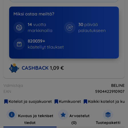
Miksi ostaa meiltä?
14
vuotta
30
päivää
markkinoilla
palautukseen
820039+
käsitellyt tilaukset
CASHBACK
1,09 €
Valmistaja
BELINE
EAN
5904422910907
Kotelot ja suojakuoret
Kumikuoret
Kaikki kotelot ja kuo
Kuvaus ja tekniset
Arvostelut
tiedot
(0)
Tuotepaketti