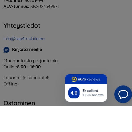
Y-tunnus:
46701494
ALV-tunnus:
SK2023549671
Yhteystiedot
info@top4mobile.eu
Kirjoita meille
Maanantaista perjantaihin:
Online
8:00 - 16:00
Lauantai ja sunnuntai:
Offline
Excellent
4.6
13575 reviews
Ostaminen
Toimitus ja maksaminen
Blog