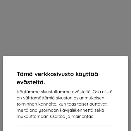
Tämä verkkosivusto käyttää
evästeitä.
BELINE
Käytämme sivustollamme evästeitä. Osa niistä
Beline Case Silicone iPhone 13 6,1" blue
on välttämättömiä sivuston asianmukaisen
toiminnan kannalta, kun taas toiset auttavat
Sopii:
Apple iPhone 13
meitä analysoimaan kävijäliikennettä sekä
Kuvaus ja tekniset tiedot
mukauttamaan sisältöä ja mainontaa.
10,90 €