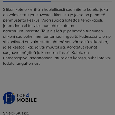
Silikonikotelo - erittäin huolellisesti suunniteltu kotelo, joka
on valmistettu joustavasta silikonista ja jossa on pehmeä
pehmustettu keskus. Vuori suojaa laitettasi tehokkaasti,
joten sinun ei tarvitse huolehtia kotelon
naarmuuntumisesta. Täysin sileä ja pehmeän tuntuinen
silikoni saa puhelimen tuntumaan hyvältä kädessäsi. Ulompi
silikonikuori on valmistettu yhtenäisen värisestä silikonista,
ja se kestää likaa ja värimuutoksia. Korotetut reunat
suojaavat näyttöä ja kameran linssiä. Kotelo on
yhteensopiva langattomien latureiden kanssa, puhelinta voi
ladata langattomasti
Shield-SK s.r.o.