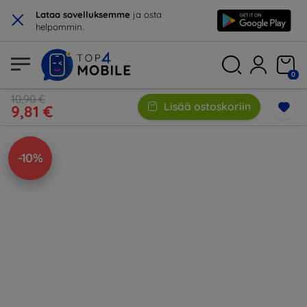
×
Lataa sovelluksemme
ja osta
helpommin.
0
10,90 €
Lisää ostoskoriin
9,81 €
-10%