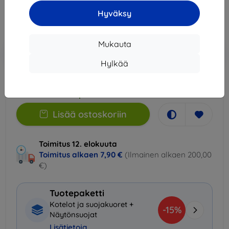
9,81 €
Hyväksy
Hinta ilman ALV:tä
7,91 €
Mukauta
Lisää
Alennus kupongilla
-10%
EXTRA10
ostoskoriin
Hylkää
Varastossa > 5 kpl
Lisää ostoskoriin
Toimitus 12. elokuuta
Toimitus alkaen
7,90 €
(Ilmainen alkaen 200,00
€)
Tuotepaketti
Kotelot ja suojakuoret +
-15%
Näytönsuojat
Lisätietoja