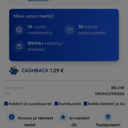
Miksi ostaa meiltä?
14
vuotta
30
päivää
markkinoilla
palautukseen
819416+
käsitellyt
tilaukset
CASHBACK
1,09 €
Valmistaja
BELINE
EAN
5904422910860
Kotelot ja suojakuoret
Kumikuoret
Kaikki kotelot ja kuo
Kuvaus ja tekniset
Arvostelut
tiedot
(0)
Tuotepaketti