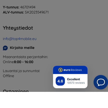
Y-tunnus:
46701494
ALV-tunnus:
SK2023549671
Yhteystiedot
info@top4mobile.eu
Kirjoita meille
Maanantaista perjantaihin:
Online
8:00 - 16:00
Lauantai ja sunnuntai:
Offline
Excellent
4.6
13573 reviews
Ostaminen
Toimitus ja maksaminen