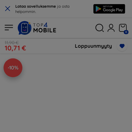
×
Lataa sovelluksemme
ja osta
helpommin.
0
11,90 €
Loppuunmyyty
10,71 €
-10%