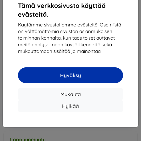
Tämä verkkosivusto käyttää
evästeitä.
Käytämme sivustollamme evästeitä. Osa niistä
on välttämättömiä sivuston asianmukaisen
BELINE
toiminnan kannalta, kun taas toiset auttavat
suojus Beline Case Silicone Huawei Y6p rose gold
meitä analysoimaan kävijäliikennettä sekä
mukauttamaan sisältöä ja mainontaa.
Sopii:
Huawei Y6p
Kuvaus ja tekniset tiedot
11,90 €
Hyväksy
10,71 €
Mukauta
Hinta ilman ALV:tä
8,64 €
Hylkää
Lisää
Alennus kupongilla
-10%
EXTRA10
ostoskoriin
Loppuunmyyty