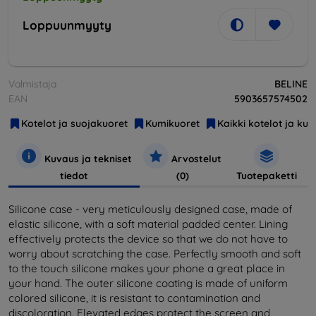
Loppuunmyyty
Valmistaja
BELINE
EAN
5903657574502
Kotelot ja suojakuoret
Kumikuoret
Kaikki kotelot ja kuo
Kuvaus ja tekniset
Arvostelut
tiedot
(0)
Tuotepaketti
Silicone case - very meticulously designed case, made of
elastic silicone, with a soft material padded center. Lining
effectively protects the device so that we do not have to
worry about scratching the case. Perfectly smooth and soft
to the touch silicone makes your phone a great place in
your hand. The outer silicone coating is made of uniform
colored silicone, it is resistant to contamination and
discoloration. Elevated edges protect the screen and