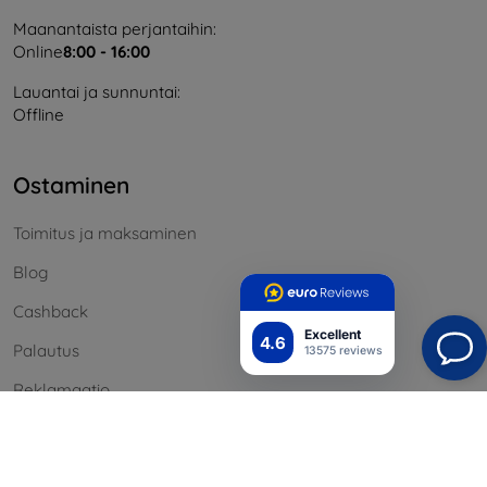
Maanantaista perjantaihin:
Online
8:00 - 16:00
Lauantai ja sunnuntai:
Offline
Ostaminen
Toimitus ja maksaminen
Blog
Cashback
Excellent
4.6
Palautus
13575 reviews
Reklamaatio
Yhteystiedot
Tiedot