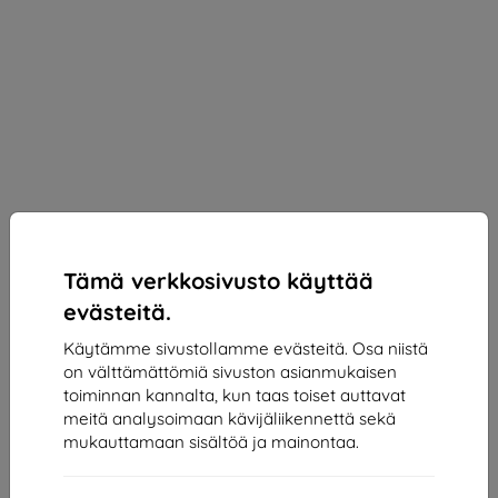
Tämä verkkosivusto käyttää
evästeitä.
BELINE
Käytämme sivustollamme evästeitä. Osa niistä
Beline Case Silicone Realme 7 pink
on välttämättömiä sivuston asianmukaisen
toiminnan kannalta, kun taas toiset auttavat
Sopii:
Realme 7
meitä analysoimaan kävijäliikennettä sekä
Kuvaus ja tekniset tiedot
mukauttamaan sisältöä ja mainontaa.
10,90 €