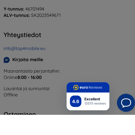
Y-tunnus:
46701494
ALV-tunnus:
SK2023549671
Yhteystiedot
info@top4mobile.eu
Kirjoita meille
Maanantaista perjantaihin:
Online
8:00 - 16:00
Lauantai ja sunnuntai:
Offline
Excellent
4.6
13575 reviews
Ostaminen
Toimitus ja maksaminen