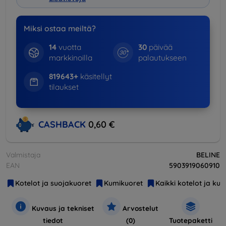
Miksi ostaa meiltä?
14
vuotta
30
päivää
markkinoilla
palautukseen
819643+
käsitellyt
tilaukset
CASHBACK
0,60 €
Valmistaja
BELINE
EAN
5903919060910
Kotelot ja suojakuoret
Kumikuoret
Kaikki kotelot ja kuo
Kuvaus ja tekniset
Arvostelut
tiedot
(0)
Tuotepaketti