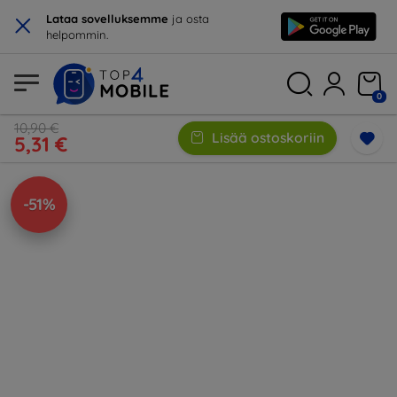
×
Lataa sovelluksemme
ja osta
helpommin.
0
10,90 €
Lisää ostoskoriin
5,31 €
-51%