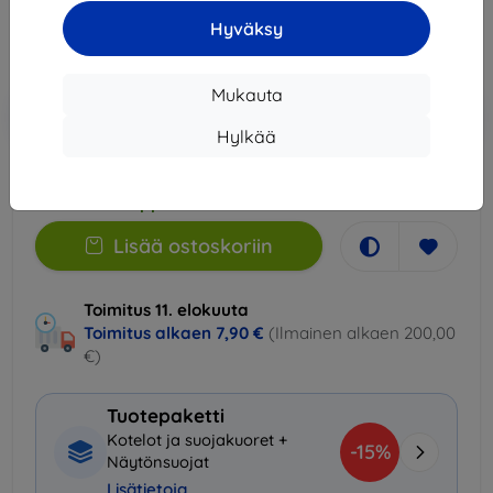
5,31 €
Hyväksy
Hinta ilman ALV:tä
4,28 €
Mukauta
Lisää
Alennus kupongilla
-10%
EXTRA10
ostoskoriin
Hylkää
Viimeinen kappale varastossa
Lisää ostoskoriin
Toimitus 11. elokuuta
Toimitus alkaen
7,90 €
(Ilmainen alkaen 200,00
€)
Tuotepaketti
Kotelot ja suojakuoret +
-15%
Näytönsuojat
Lisätietoja