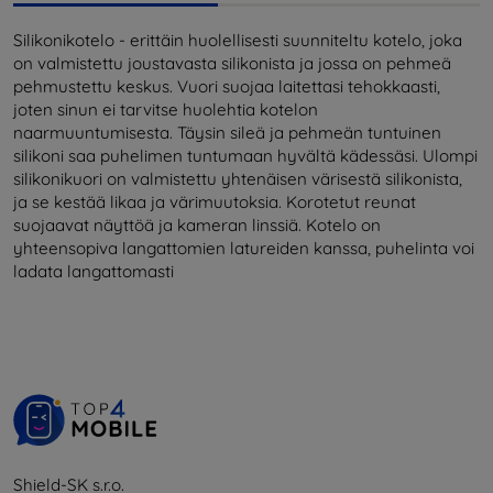
Silikonikotelo - erittäin huolellisesti suunniteltu kotelo, joka
on valmistettu joustavasta silikonista ja jossa on pehmeä
pehmustettu keskus. Vuori suojaa laitettasi tehokkaasti,
joten sinun ei tarvitse huolehtia kotelon
naarmuuntumisesta. Täysin sileä ja pehmeän tuntuinen
silikoni saa puhelimen tuntumaan hyvältä kädessäsi. Ulompi
silikonikuori on valmistettu yhtenäisen värisestä silikonista,
ja se kestää likaa ja värimuutoksia. Korotetut reunat
suojaavat näyttöä ja kameran linssiä. Kotelo on
yhteensopiva langattomien latureiden kanssa, puhelinta voi
ladata langattomasti
Shield-SK s.r.o.