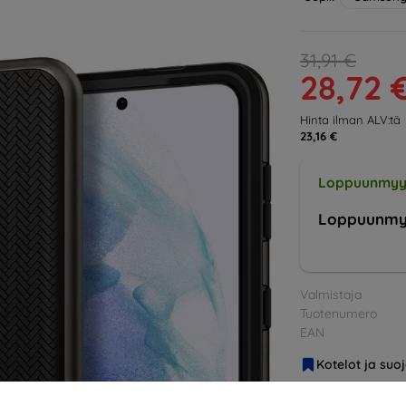
31,91 €
28,72 
Hinta ilman ALV:tä
23,16 €
Loppuunmyy
Loppuunmy
Valmistaja
Tuotenumero
EAN
Kotelot ja suo