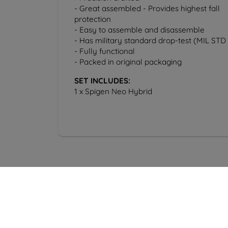
- Great assembled - Provides highest fall
protection
- Easy to assemble and disassemble
- Has military standard drop-test (MIL STD 
- Fully functional
- Packed in original packaging
SET INCLUDES:
1 x Spigen Neo Hybrid
Yhte
info@t
Shield-SK s.r.o.
Ki