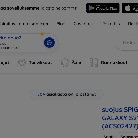
taa sovelluksemme
ja osta helpommin.
Toimitus ja maksaminen
Blog
Cashback
Palautus
Rekl
etko apua?
|
ojat
Tarvikkeet
Ääni
Rannekkeet
20+
asiakasta on jo ostanut
suojus SP
GALAXY S2
(ACS02427
Sopii:
Samsung 