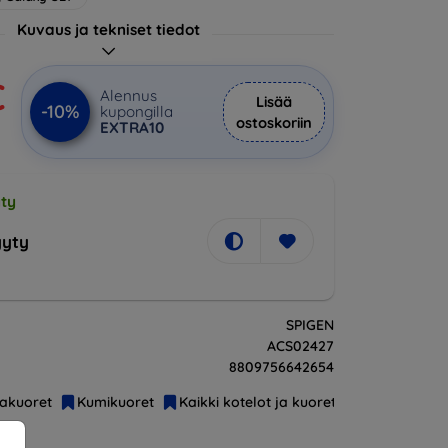
Kuvaus ja tekniset tiedot
€
Alennus
Lisää
-10%
kupongilla
ostoskoriin
EXTRA10
ty
yty
SPIGEN
ACS02427
8809756642654
jakuoret
Kumikuoret
Kaikki kotelot ja kuoret
Superohuet, 