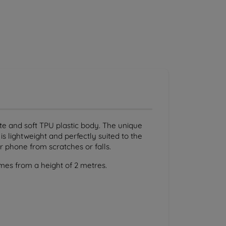
e and soft TPU plastic body. The unique
s lightweight and perfectly suited to the
ur phone from scratches or falls.
imes from a height of 2 metres.