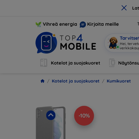
×
La
Vihreä energia
Kirjoita meille
Tarvits
Hei, tervet
Kotelot ja suojakuoret
Näytönsu
Kotelot ja suojakuoret
Kumikuoret
-10%