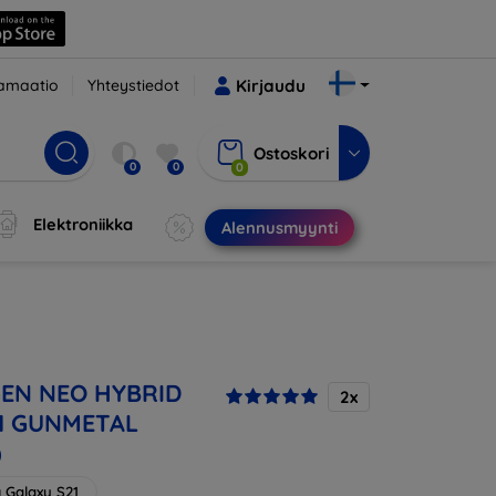
amaatio
Yhteystiedot
Kirjaudu
Ostoskori
0
0
0
Elektroniikka
Alennusmyynti
IGEN NEO HYBRID
2x
1 GUNMETAL
)
Galaxy S21