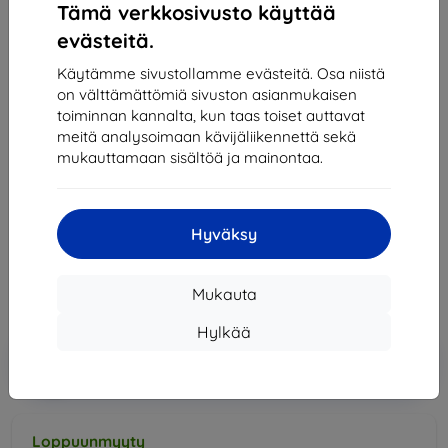
Tämä verkkosivusto käyttää
evästeitä.
Käytämme sivustollamme evästeitä. Osa niistä
on välttämättömiä sivuston asianmukaisen
toiminnan kannalta, kun taas toiset auttavat
meitä analysoimaan kävijäliikennettä sekä
Baseus Case + Power Bank 2500mAh for iPhone 6
mukauttamaan sisältöä ja mainontaa.
and 6S (6953156260948)
Sopii:
Apple iPhone 6/6s
28,90 €
Hyväksy
26,02 €
Mukauta
Hinta ilman ALV:tä
20,98 €
Hylkää
Lisää
Alennus kupongilla
-10%
EXTRA10
ostoskoriin
Loppuunmyyty