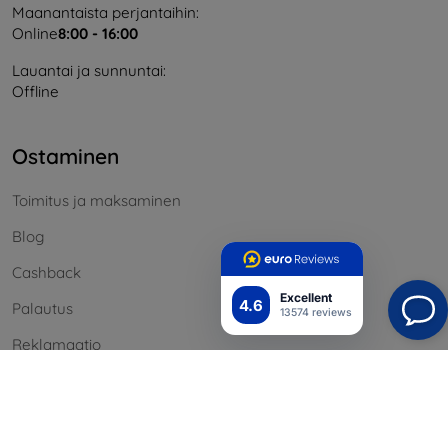
Maanantaista perjantaihin:
Online
8:00 - 16:00
Lauantai ja sunnuntai:
Offline
Ostaminen
Toimitus ja maksaminen
Blog
Cashback
Excellent
4.6
Palautus
13574 reviews
Reklamaatio
Yhteystiedot
Tiedot