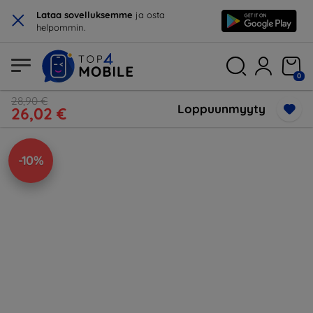
×
Lataa sovelluksemme
ja osta
helpommin.
0
28,90 €
Loppuunmyyty
26,02 €
-10%