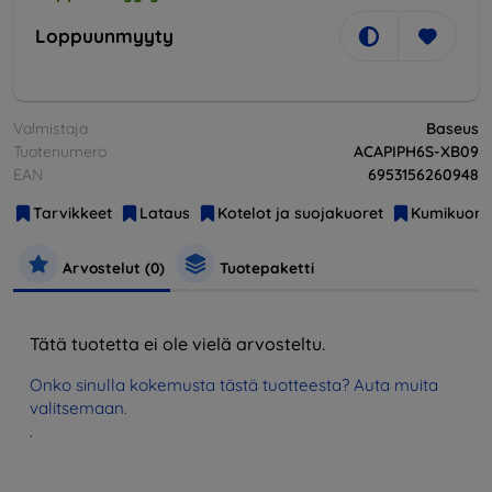
Loppuunmyyty
Valmistaja
Baseus
Tuotenumero
ACAPIPH6S-XB09
EAN
6953156260948
Tarvikkeet
Lataus
Kotelot ja suojakuoret
Kumikuore
Arvostelut (0)
Tuotepaketti
Tätä tuotetta ei ole vielä arvosteltu.
Onko sinulla kokemusta tästä tuotteesta? Auta muita
valitsemaan.
.