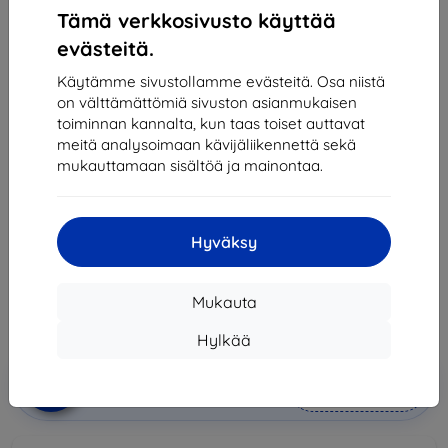
Tämä verkkosivusto käyttää
evästeitä.
Käytämme sivustollamme evästeitä. Osa niistä
on välttämättömiä sivuston asianmukaisen
toiminnan kannalta, kun taas toiset auttavat
meitä analysoimaan kävijäliikennettä sekä
suojus Huawei Silicone Case P30 red 51992848
mukauttamaan sisältöä ja mainontaa.
(51992848)
Sopii:
Huawei P30
Hyväksy
25,90 €
23,31 €
Mukauta
Hinta ilman ALV:tä
18,80 €
Hylkää
Lisää
Alennus kupongilla
-10%
EXTRA10
ostoskoriin