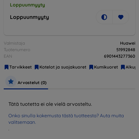
Loppuunmyyty
Loppuunmyyty
Valmistaja
Huawei
Tuotenumero
51992848
EAN
6901443277360
Tarvikkeet
Kotelot ja suojakuoret
Kumikuoret
Alkupe
Arvostelut (0)
Tätä tuotetta ei ole vielä arvosteltu.
Onko sinulla kokemusta tästä tuotteesta? Auta muita
valitsemaan.
.