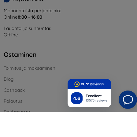
Maanantaista perjantaihin:
Online
8:00 - 16:00
Lauantai ja sunnuntai:
Offline
Ostaminen
Toimitus ja maksaminen
Blog
Cashback
Excellent
4.6
Palautus
13575 reviews
Reklamaatio
Yhteystiedot