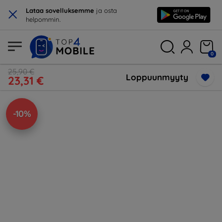
×
Lataa sovelluksemme
ja osta
helpommin.
0
25,90 €
Loppuunmyyty
23,31 €
-10%