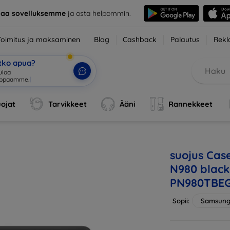
taa sovelluksemme
ja osta helpommin.
Toimitus ja maksaminen
Blog
Cashback
Palautus
Rekl
etko apua?
uloa
uppaamme.
|
ojat
Tarvikkeet
Ääni
Rannekkeet
suojus Ca
N980 black 
PN980TBEG
Sopii:
Samsung