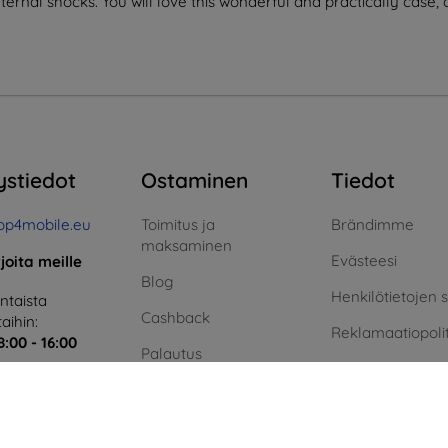
ernal shocks. You will love this wonderful and practically case, a
ystiedot
Ostaminen
Tiedot
op4mobile.eu
Toimitus ja
Brändimme
maksaminen
Evästeesi
rjoita meille
Blog
Henkilötietojen 
taista
Cashback
aihin:
Reklamaatiopolit
8:00 - 16:00
Palautus
Sopimusehdot
i ja sunnuntai:
Reklamaatio
Blog
Yhteystiedot
Yhteystiedot