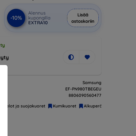
Alennus
Lisää
-10%
kupongilla
ostoskoriin
EXTRA10
ty
yty
Samsung
EF-PN980TBEGEU
8806090560477
Kotelot ja suojakuoret
Kumikuoret
Alkuperäiset lisävarustee