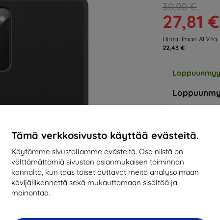
30,90 €
27,81 €
Hinta ilman ALV:tä
22,43 €
Loppuunmyy
Loppuunmy
Tämä verkkosivusto käyttää evästeitä.
Valmistaja
Tuotenumero
Käytämme sivustollamme evästeitä. Osa niistä on
EAN
välttämättömiä sivuston asianmukaisen toiminnan
Tarvikkeet
kannalta, kun taas toiset auttavat meitä analysoimaan
kävijäliikennettä sekä mukauttamaan sisältöä ja
mainontaa.