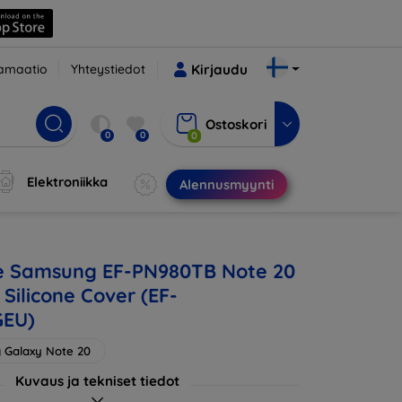
amaatio
Yhteystiedot
Kirjaudu
Ostoskori
0
0
0
Elektroniikka
Alennusmyynti
se Samsung EF-PN980TB Note 20
Silicone Cover (EF-
EU)
 Galaxy Note 20
Kuvaus ja tekniset tiedot