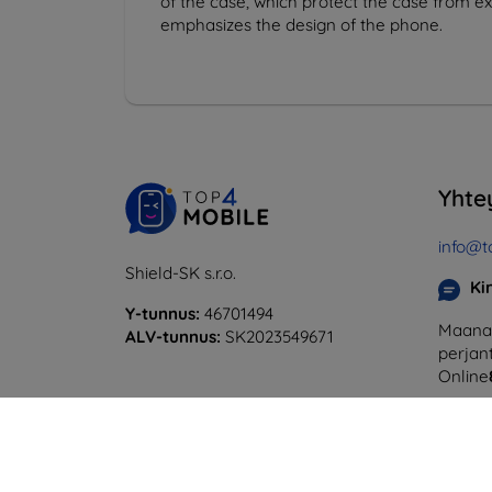
of the case, which protect the case from ext
emphasizes the design of the phone.
Yhte
info@t
Shield-SK s.r.o.
Ki
Y-tunnus:
46701494
Maanan
ALV-tunnus:
SK2023549671
perjant
Online
Lauanta
Offline