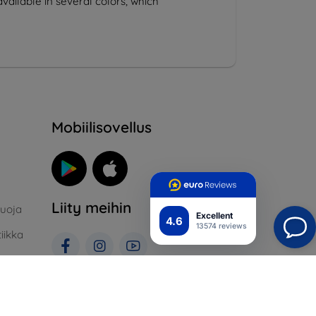
vailable in several colors, which
Mobiilisovellus
Liity meihin
suoja
Excellent
4.6
13574 reviews
iikka