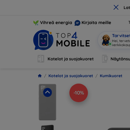
×
La
Vihreä energia
Kirjoita meille
Tarvits
Hei, tervet
verkkoka
Kotelot ja suojakuoret
Näytönsu
Kotelot ja suojakuoret
Kumikuoret
-10%