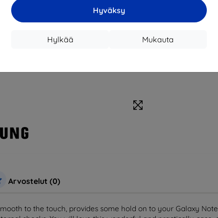
Hyväksy
Hylkää
Mukauta
Arvostelut (0)
smooth to the touch, provides some hold on to your Galaxy Note 2