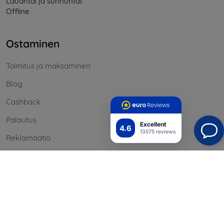
Lauantai ja sunnuntai:
Offline
Ostaminen
Toimitus ja maksaminen
Blog
Cashback
Palautus
Excellent
4.6
13575 reviews
Reklamaatio
Yhteystiedot
Tiedot
Brändimme
Evästeesi