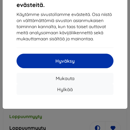
evästeitä.
Käytämme sivustollamme evästeitä. Osa niistä
on välttämättömiä sivuston asianmukaisen
toiminnan kannalta, kun taas toiset auttavat
suojus Case Samsung EF-PA715TL A71 A715 blue
meitä analysoimaan kävijäliikennettä sekä
Silicone Cover (EF-PA715TLEGEU)
mukauttamaan sisältöä ja mainontaa.
Kuvaus ja tekniset tiedot
30,90 €
Hyväksy
27,81 €
Hinta ilman ALV:tä
22,43 €
Mukauta
Hylkää
Lisää
Alennus kupongilla
-10%
EXTRA10
ostoskoriin
Loppuunmyyty
Loppuunmyyty