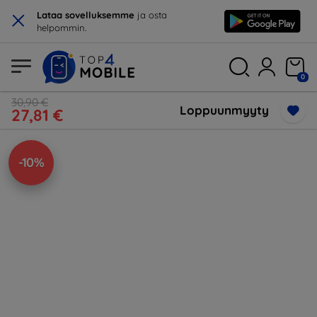
×
Lataa sovelluksemme
ja osta
helpommin.
0
30,90 €
Loppuunmyyty
27,81 €
-10%