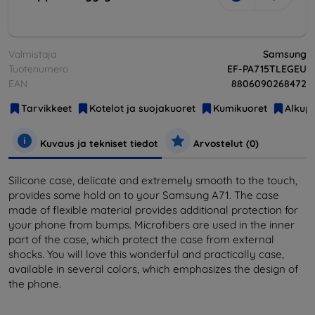
Valmistaja
Samsung
Tuotenumero
EF-PA715TLEGEU
EAN
8806090268472
Tarvikkeet
Kotelot ja suojakuoret
Kumikuoret
Alkupe
Kuvaus ja tekniset tiedot
Arvostelut (0)
Silicone case, delicate and extremely smooth to the touch,
provides some hold on to your Samsung A71. The case
made of flexible material provides additional protection for
your phone from bumps. Microfibers are used in the inner
part of the case, which protect the case from external
shocks. You will love this wonderful and practically case,
available in several colors, which emphasizes the design of
the phone.