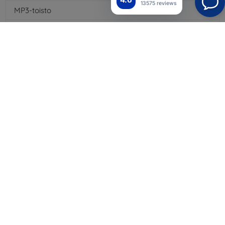
13575 reviews
MP3-toisto
Kyllä
3,5 mm:n liitäntä
Kyllä
NFC
Kyllä
4G/LTE
Kyllä
Multimediaviestit MMS
Kyllä
Akkutyyppi
Li-ion
Akun kapasiteetti
3000
mAh
Valmiusaika
880
hod
Bluetooth
Kyllä
WiFi
Kyllä
EDGE
Kyllä
GPS-moduuli
Kyllä