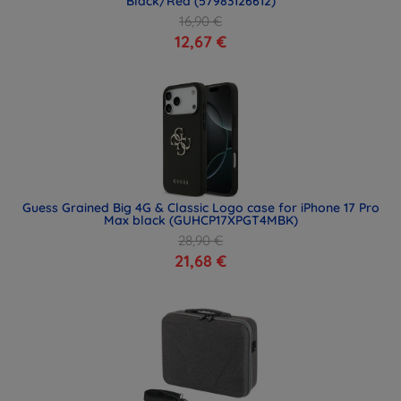
Black/Red (57983126612)
16,90 €
12,67 €
Guess Grained Big 4G & Classic Logo case for iPhone 17 Pro
Max black (GUHCP17XPGT4MBK)
28,90 €
21,68 €