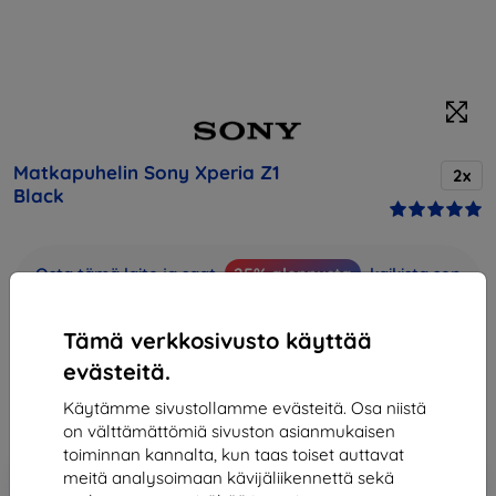
Matkapuhelin Sony Xperia Z1
2x
Black
Osta tämä laite ja saat
25% alennusta
kaikista sen
lisävarusteista!
Tämä verkkosivusto käyttää
Hinta
evästeitä.
252,90 €
227,61 €
Käytämme sivustollamme evästeitä. Osa niistä
on välttämättömiä sivuston asianmukaisen
toiminnan kannalta, kun taas toiset auttavat
Lisää
Alennus kupongilla
meitä analysoimaan kävijäliikennettä sekä
-10%
EXTRA10
ostoskoriin