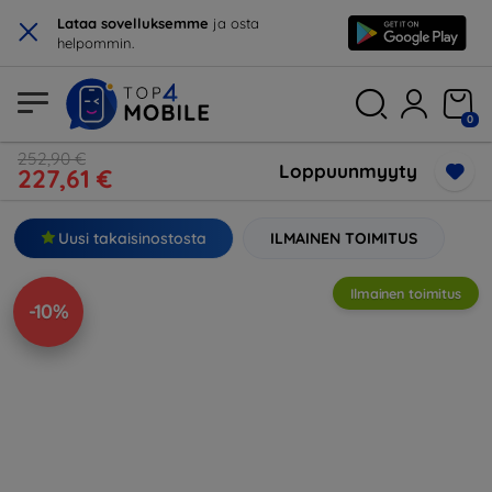
×
Lataa sovelluksemme
ja osta
helpommin.
0
252,90 €
Loppuunmyyty
227,61 €
Uusi takaisinostosta
ILMAINEN TOIMITUS
Ilmainen toimitus
-10%