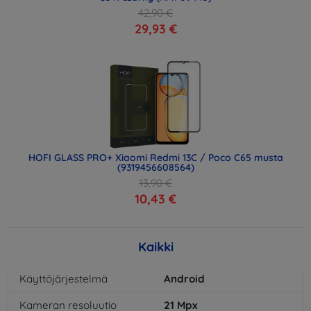
42,90 €
29,93 €
HOFI GLASS PRO+ Xiaomi Redmi 13C / Poco C65 musta
(9319456608564)
13,90 €
10,43 €
Kaikki
Käyttöjärjestelmä
Android
Kameran resoluutio
21
Mpx