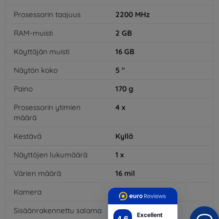
Prosessorin taajuus
2200
MHz
RAM-muisti
2
GB
Käyttäjän muisti
16
GB
Näytön koko
5
"
Paino
170
g
Prosessorin ytimien
4
x
määrä
Kestävä
Kyllä
Näyttöjen lukumäärä
1
x
Värien määrä
16
mil
Kamera
Kyllä
Sisäänrakennettu salama
Kyllä
Excellent
4.6