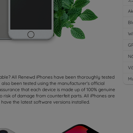
Ak
Bl
Wi
G
Nä
Vä
able? All Renewd iPhones have been thoroughly tested
Mu
 also been tested using the manufacturer's official
assurance that each device is made up of 100% genuine
no risk of damage from counterfeit parts. All iPhones are
have the latest software versions installed.