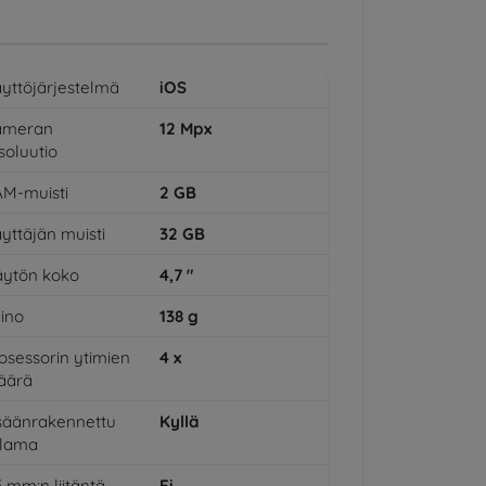
yttöjärjestelmä
iOS
ameran
12
Mpx
soluutio
M-muisti
2
GB
yttäjän muisti
32
GB
ytön koko
4,7
"
ino
138
g
osessorin ytimien
4
x
äärä
säänrakennettu
Kyllä
alama
5 mm:n liitäntä
Ei