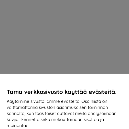
Tämä verkkosivusto käyttää evästeitä.
Käytämme sivustollamme evästeitä. Osa niistä on
välttämättömiä sivuston asianmukaisen toiminnan
kannalta, kun taas toiset auttavat meitä analysoimaan
kävijäliikennettä sekä mukauttamaan sisältöä ja
mainontaa.