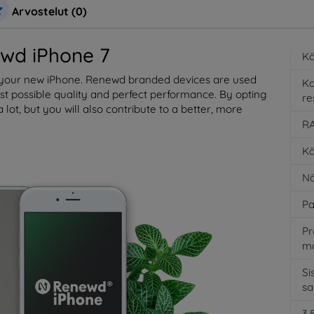
Arvostelut (0)
wd iPhone 7
Kä
o your new iPhone. Renewd branded devices are used
K
est possible quality and perfect performance. By opting
re
a lot, but you will also contribute to a better, more
RA
Kä
Nä
Pa
Pr
m
Si
s
3,