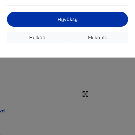
Hyväksy
Hylkää
Mukauta
wd