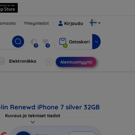
amaatio
Yhteystiedot
Kirjaudu
Ostoskori
0
0
0
Elektroniikka
Alennusmyynti
in Renewd iPhone 7 silver 32GB
Kuvaus ja tekniset tiedot