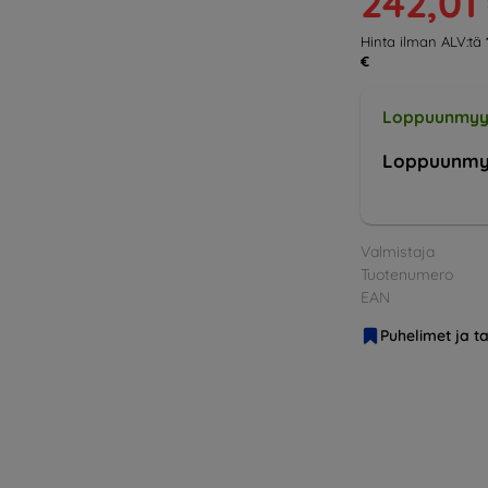
242,01
Hinta ilman ALV:tä
€
Loppuunmyy
Loppuunmy
Valmistaja
Tuotenumero
EAN
Puhelimet ja ta