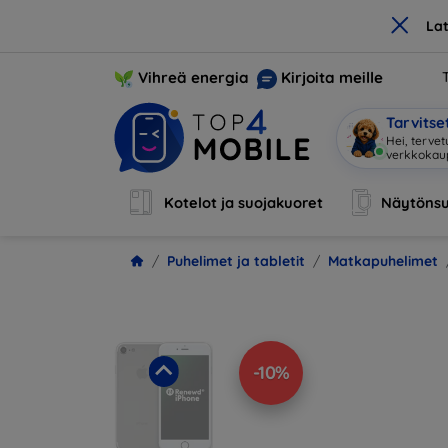
×
La
Vihreä energia
Kirjoita meille
Tarvits
Olen M
|
Kotelot ja suojakuoret
Näytönsu
Puhelimet ja tabletit
Matkapuhelimet
-10%