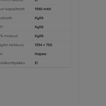
un kapasiteetti
1960
mAh
uetooth
Kyllä
Fi
Kyllä
PS-moduuli
Kyllä
ytön tarkkuus
1334 × 750
ri
Hopea
istikorttipaikka
Ei