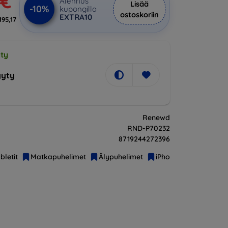
 €
Alennus
Lisää
-10%
kupongilla
ostoskoriin
EXTRA10
195,17
ty
yty
Renewd
RND-P70232
8719244272396
bletit
Matkapuhelimet
Älypuhelimet
iPhone