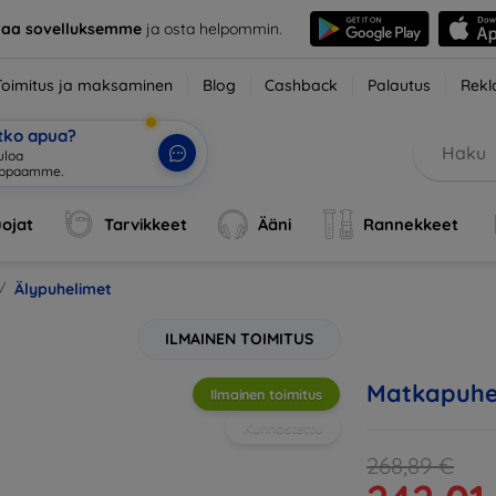
taa sovelluksemme
ja osta helpommin.
Toimitus ja maksaminen
Blog
Cashback
Palautus
Rekl
etko apua?
ojat
Tarvikkeet
Ääni
Rannekkeet
Älypuhelimet
ILMAINEN TOIMITUS
Matkapuhel
Ilmainen toimitus
Kunnostettu
268,89 €