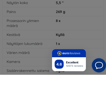
Näytön koko
5,5
"
Paino
269
g
Prosessorin ytimien
8
x
määrä
Kestävä
Kyllä
Näyttöjen lukumäärä
1
x
Värien määrä
16
mil
Kamera
Kyllä
Excellent
4.6
13573 reviews
Sisäänrakennettu salama
Kyllä
MP3-toisto
Kyllä
3,5 mm:n liitäntä
Kyllä
NFC
Kyllä