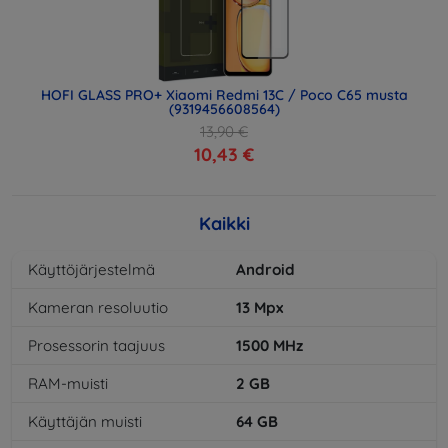
HOFI GLASS PRO+ Xiaomi Redmi 13C / Poco C65 musta
(9319456608564)
13,90 €
10,43 €
Kaikki
Käyttöjärjestelmä
Android
Kameran resoluutio
13
Mpx
Prosessorin taajuus
1500
MHz
RAM-muisti
2
GB
Käyttäjän muisti
64
GB