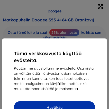
Doogee
Matkapuhelin Doogee S55 4+64 GB Oranžový
Osta tämä laite ja saat
25% alennusta
kaikista sen
lisävarusteista!
173,90 €
Tämä verkkosivusto käyttää
156,51 €
evästeitä.
Hinta ilman ALV:tä
126,22 €
Käytämme sivustollamme evästeitä. Osa niistä
on välttämättömiä sivuston asianmukaisen
Lisää
Alennus kupongilla
toiminnan kannalta, kun taas toiset auttavat
-10%
EXTRA10
ostoskoriin
meitä analysoimaan kävijäliikennettä sekä
mukauttamaan sisältöä ja mainontaa.
Loppuunmyyty
Hyväksy
Loppuunmyyty