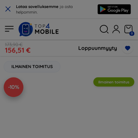
×
Lataa sovelluksemme
ja osta
helpommin.
0
173,90 €
Loppuunmyyty
156,51 €
ILMAINEN TOIMITUS
Ilmainen toimitus
-10%