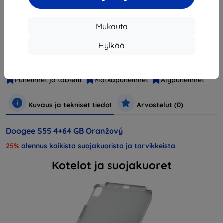
Mukauta
Valmistaja
Doogee
Hylkää
Tuotenumero
Doogee S55 4+64 GB Orange
EAN
6924351662110
Puhelimet ja tabletit
Matkapuhelimet
Älypuhelimet
Kuvaus ja tekniset tiedot
Arvostelut (0)
Doogee S55 4+64 GB Oranžový
25%
alennus kaikista suojakuorista ja tarvikkeista
Kotelot ja suojakuoret