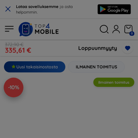
×
Lataa sovelluksemme
ja osta
helpommin.
0
372,90 €
Loppuunmyyty
335,61 €
Uusi takaisinostosta
ILMAINEN TOIMITUS
Ilmainen toimitus
-10%