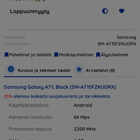
Loppuunmyyty
Valmistaja
Samsung
Tuotenumero
SM-A715FZKUORX
Puhelimet ja tabletit
Matkapuhelimet
Älypuhelimet
Kuvaus ja tekniset tiedot
Arvostelut (0)
Samsung Galaxy A71, Black (SM-A715FZKUORX)
25%
alennus kaikista suojakuorista ja tarvikkeista
Käyttöjärjestelmä
Android
Kameran resoluutio
64
Mpx
Prosessorin taajuus
2200
MHz