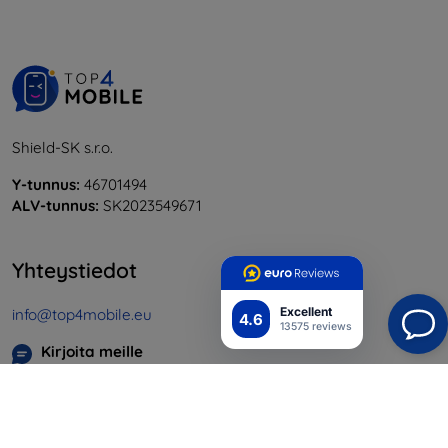
Shield-SK s.r.o.
Y-tunnus:
46701494
ALV-tunnus:
SK2023549671
Yhteystiedot
Excellent
info@top4mobile.eu
4.6
13575 reviews
Kirjoita meille
Maanantaista perjantaihin:
Online
8:00 - 16:00