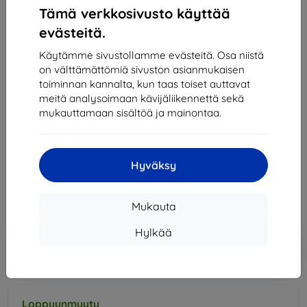
Tämä verkkosivusto käyttää
evästeitä.
Käytämme sivustollamme evästeitä. Osa niistä
Matkapuhelin Samsung Galaxy A71, Black (SM-
on välttämättömiä sivuston asianmukaisen
A715FZKUORX)
toiminnan kannalta, kun taas toiset auttavat
meitä analysoimaan kävijäliikennettä sekä
mukauttamaan sisältöä ja mainontaa.
Osta tämä laite ja saat
25% alennusta
kaikista sen
lisävarusteista!
Hyväksy
Hinta
372,90 €
335,61 €
Mukauta
Hylkää
Lisää
Alennus kupongilla
-10%
EXTRA10
ostoskoriin
Loppuunmyyty