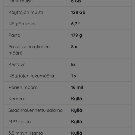
RAM-muisti
6
GB
Käyttäjän muisti
128
GB
Näytön koko
6,7
"
Paino
179
g
Prosessorin ytimien
8
x
määrä
Kestävä
Ei
Näyttöjen lukumäärä
1
x
Värien määrä
16
mil
Kamera
Kyllä
Sisäänrakennettu salama
Kyllä
MP3-toisto
Kyllä
3,5 mm:n liitäntä
Kyllä