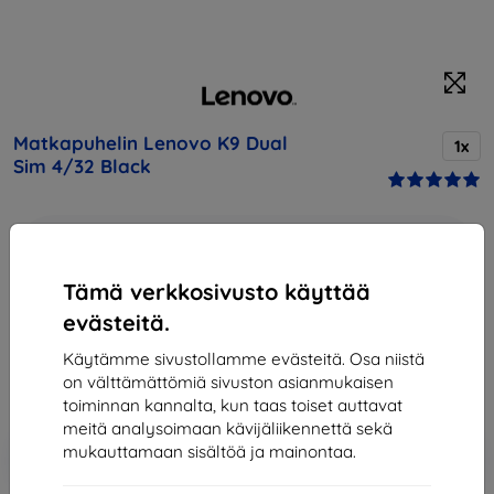
Matkapuhelin Lenovo K9 Dual
1x
Sim 4/32 Black
Osta tämä laite ja saat
25% alennusta
kaikista sen
lisävarusteista!
Tämä verkkosivusto käyttää
144,89 €
evästeitä.
130,41 €
Käytämme sivustollamme evästeitä. Osa niistä
on välttämättömiä sivuston asianmukaisen
Hinta ilman ALV:tä
105,17 €
toiminnan kannalta, kun taas toiset auttavat
meitä analysoimaan kävijäliikennettä sekä
Lisää
Alennus kupongilla
mukauttamaan sisältöä ja mainontaa.
-10%
EXTRA10
ostoskoriin