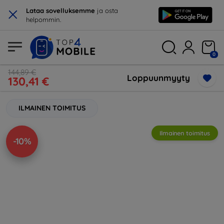
×
Lataa sovelluksemme
ja osta
helpommin.
0
144,89 €
Loppuunmyyty
130,41 €
ILMAINEN TOIMITUS
Ilmainen toimitus
-10%