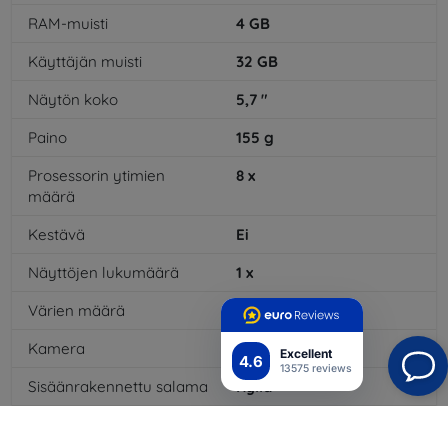
RAM-muisti
4
GB
Käyttäjän muisti
32
GB
Näytön koko
5,7
"
Paino
155
g
Prosessorin ytimien
8
x
määrä
Kestävä
Ei
Näyttöjen lukumäärä
1
x
Värien määrä
16
mil
Kamera
Kyllä
Excellent
4.6
13575 reviews
Sisäänrakennettu salama
Kyllä
MP3-toisto
Kyllä