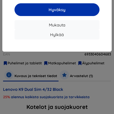
Hyväksy
Loppuunmyyty
Loppuunmyyty
Mukauta
Hylkää
Valmistaja
Lenovo
Tuotenumero
K9 4/32 DS Čierny
EAN
6933040604683
Puhelimet ja tabletit
Matkapuhelimet
Älypuhelimet
Kuvaus ja tekniset tiedot
Arvostelut (1)
Lenovo K9 Dual Sim 4/32 Black
25%
alennus kaikista suojakuorista ja tarvikkeista
Kotelot ja suojakuoret