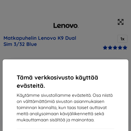
Matkapuhelin Lenovo K9 Dual
1x
Sim 3/32 Blue
Osta tämä laite ja saat
25% alennusta
kaikista sen
lisävarusteista!
Tämä verkkosivusto käyttää
144,89 €
evästeitä.
130,41 €
Käytämme sivustollamme evästeitä. Osa niistä
on välttämättömiä sivuston asianmukaisen
Hinta ilman ALV:tä
105,17 €
toiminnan kannalta, kun taas toiset auttavat
meitä analysoimaan kävijäliikennettä sekä
Lisää
Alennus kupongilla
mukauttamaan sisältöä ja mainontaa.
-10%
EXTRA10
ostoskoriin