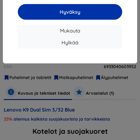
Hyväksy
Loppuunmyyty
Loppuunmyyty
Mukauta
Hylkää
Valmistaja
Lenovo
Tuotenumero
K9 DS Blue
EAN
6933040603952
Puhelimet ja tabletit
Matkapuhelimet
Älypuhelimet
Kuvaus ja tekniset tiedot
Arvostelut (1)
Lenovo K9 Dual Sim 3/32 Blue
25%
alennus kaikista suojakuorista ja tarvikkeista
Kotelot ja suojakuoret