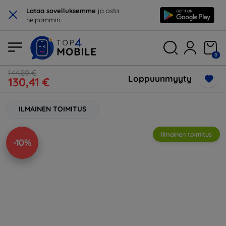
×
Lataa sovelluksemme
ja osta
helpommin.
0
144,89 €
Loppuunmyyty
130,41 €
ILMAINEN TOIMITUS
Ilmainen toimitus
-10%