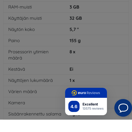
RAM-muisti
3
GB
Käyttäjän muisti
32
GB
Näytön koko
5,7
"
Paino
155
g
Prosessorin ytimien
8
x
määrä
Kestävä
Ei
Näyttöjen lukumäärä
1
x
Värien määrä
16
mil
Kamera
Kyllä
Excellent
4.6
13575 reviews
Sisäänrakennettu salama
Kyllä
MP3-toisto
Kyllä