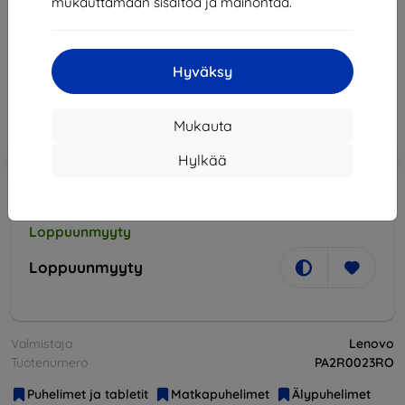
mukauttamaan sisältöä ja mainontaa.
lisävarusteista!
188,90 €
170,02 €
Hyväksy
Hinta ilman ALV:tä
137,11 €
Mukauta
Lisää
Alennus kupongilla
-10%
Hylkää
EXTRA10
ostoskoriin
Loppuunmyyty
Loppuunmyyty
Valmistaja
Lenovo
Tuotenumero
PA2R0023RO
Puhelimet ja tabletit
Matkapuhelimet
Älypuhelimet