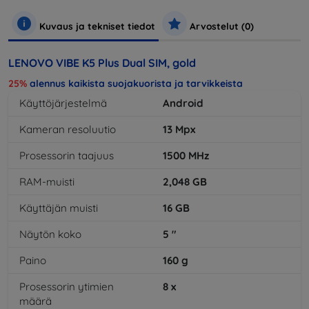
Kuvaus ja tekniset tiedot
Arvostelut (0)
LENOVO VIBE K5 Plus Dual SIM, gold
25%
alennus kaikista suojakuorista ja tarvikkeista
Käyttöjärjestelmä
Android
Kameran resoluutio
13
Mpx
Prosessorin taajuus
1500
MHz
RAM-muisti
2,048
GB
Käyttäjän muisti
16
GB
Näytön koko
5
"
Paino
160
g
Prosessorin ytimien
8
x
määrä