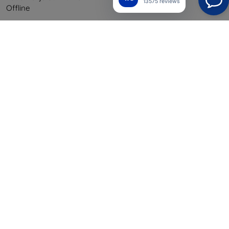
13575 reviews
Offline
Ostaminen
Toimitus ja maksaminen
Blog
Cashback
Palautus
Reklamaatio
Yhteystiedot
Tiedot
Brändimme
Evästeesi