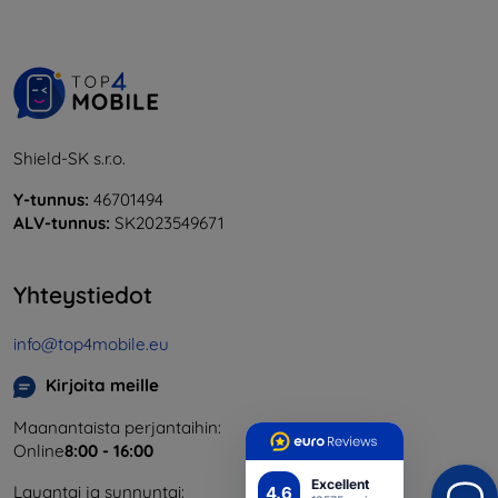
Shield-SK s.r.o.
Y-tunnus:
46701494
ALV-tunnus:
SK2023549671
Yhteystiedot
info@top4mobile.eu
Kirjoita meille
Maanantaista perjantaihin:
Online
8:00 - 16:00
Excellent
Lauantai ja sunnuntai:
4.6