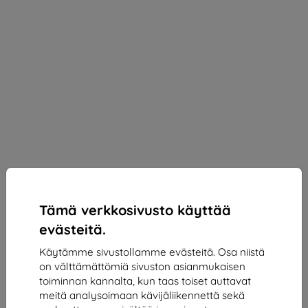
Tämä verkkosivusto käyttää
evästeitä.
Käytämme sivustollamme evästeitä. Osa niistä
Matkapuhelin LENOVO VIBE K5 Plus Dual SIM, gold
on välttämättömiä sivuston asianmukaisen
toiminnan kannalta, kun taas toiset auttavat
meitä analysoimaan kävijäliikennettä sekä
Osta tämä laite ja saat
25% alennusta
kaikista sen