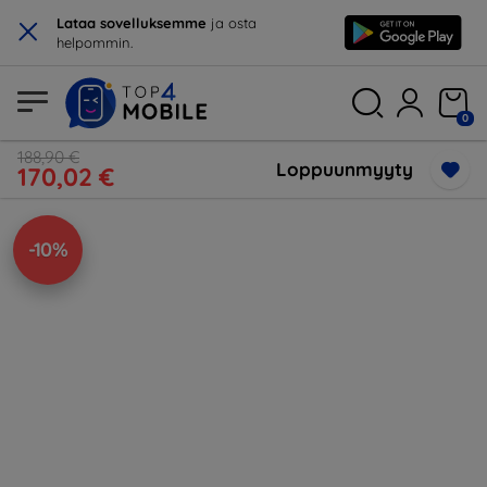
×
Lataa sovelluksemme
ja osta
helpommin.
0
188,90 €
Loppuunmyyty
170,02 €
-10%