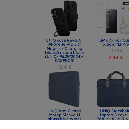
UNIQ case Keva Air
3MK Armor Ca
iPhone 16 Pro 6.3"
Xiaomi 12 Pro
Magclick Charging
16,90 €
black/carbon black
(UNIQ-IP6.3P(2024)-
7,43 €
KAGPBCB)
72,90 €
54,67 €
UNIQ bag Cyprus
UNIQ Stockho
laptop Sleeve 14
laptop Sleeve 
"abyss blue Water-
"abyss blue (UN
resistant Neoprene
STOCKHOLM (16
(UNIQ-CYPRUS (14) -
ABSBLUE)