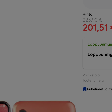
Hinta
223,90 €
201,51
Loppuunmyy
Loppuunmy
Valmistaja
Tuotenumero
Puhelimet ja ta