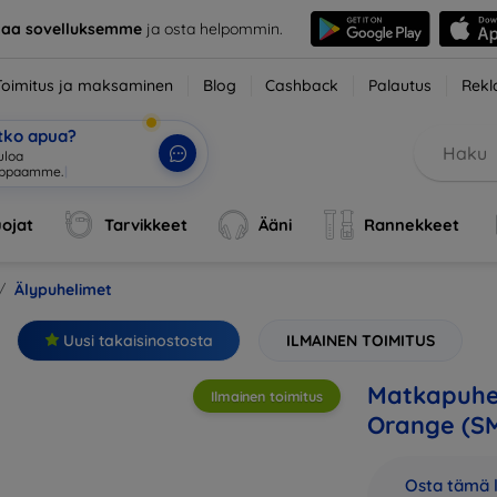
taa sovelluksemme
ja osta helpommin.
Toimitus ja maksaminen
Blog
Cashback
Palautus
Rekl
etko apua?
ojat
Tarvikkeet
Ääni
Rannekkeet
Älypuhelimet
Uusi takaisinostosta
ILMAINEN TOIMITUS
Matkapuhe
Ilmainen toimitus
Orange (S
Osta tämä l