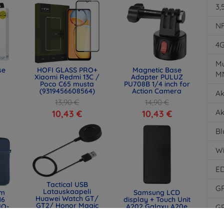
3,
N
4
Mu
se
HOFI GLASS PRO+
Magnetic Base
M
Xiaomi Redmi 13C /
Adapter PULUZ
Poco C65 musta
PU708B 1/4 inch for
(9319456608564)
Action Camera
Ak
13,90 €
14,90 €
Ak
10,43 €
10,43 €
Bl
Wi
E
Tactical USB
G
Latauskaapeli
lm
Samsung LCD
Huawei Watch GT/
16
display + Touch Unit
GT2/ Honor Magic
IQ-
A202 Galaxy A20e
G
Watch 2:lle (2447490)
) -
Black (Service Pack)
(GH82-20186A)
17,91 €