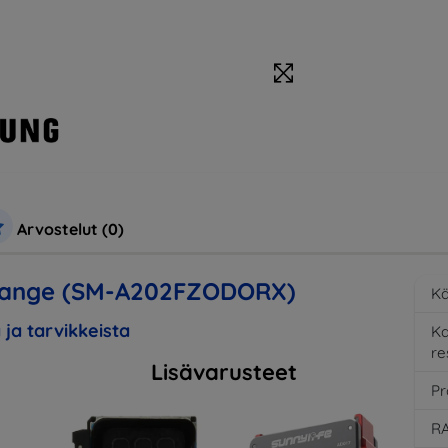
Arvostelut (0)
range (SM-A202FZODORX)
Kä
 ja tarvikkeista
K
re
Lisävarusteet
Pr
RA