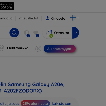
amaatio
Yhteystiedot
Kirjaudu
Ostoskori
0
0
0
Elektroniikka
Alennusmyynti
lin Samsung Galaxy A20e,
M-A202FZODORX)
aite ja saat
25% alennusta
kaikista sen