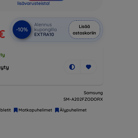
lisävarusteista!
Alennus
Lisää
-10%
kupongilla
 €
ostoskoriin
EXTRA10
ty
yty
Samsung
SM-A202FZODORX
bletit
Matkapuhelimet
Älypuhelimet