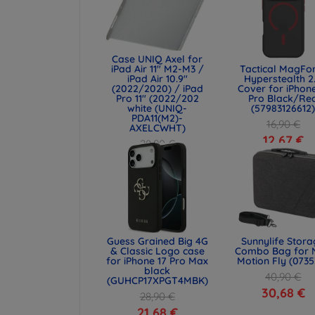
Case UNIQ Axel for
iPad Air 11" M2-M3 /
Tactical MagFo
iPad Air 10.9"
Hyperstealth 2
(2022/2020) / iPad
Cover for iPhone
Pro 11" (2022/202
Pro Black/Re
white (UNIQ-
(57983126612
PDA11(M2)-
16,90 €
AXELCWHT)
12,67 €
28,90 €
21,68 €
Guess Grained Big 4G
Sunnylife Stor
& Classic Logo case
Combo Bag for 
for iPhone 17 Pro Max
Motion Fly (0735
black
40,90 €
(GUHCP17XPGT4MBK)
30,68 €
28,90 €
21,68 €