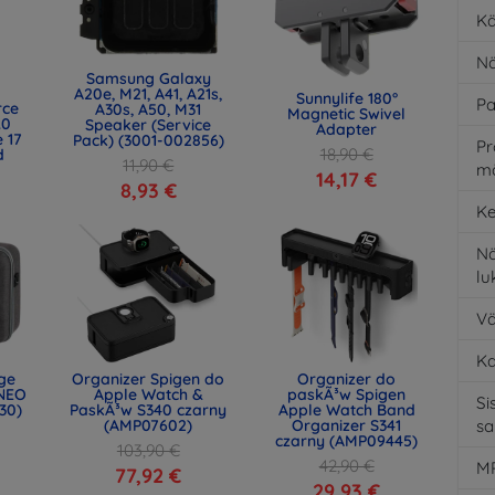
Kä
Nä
Samsung Galaxy
A20e, M21, A41, A21s,
Sunnylife 180°
Pa
rce
A30s, A50, M31
Magnetic Swivel
.0
Speaker (Service
Adapter
 17
Pack) (3001-002856)
Pr
18,90 €
d
11,90 €
m
)
14,17 €
8,93 €
Ke
Nä
l
Vä
K
age
Organizer Spigen do
Organizer do
NEO
Apple Watch &
paskÃ³w Spigen
Si
30)
PaskÃ³w S340 czarny
Apple Watch Band
(AMP07602)
Organizer S341
s
czarny (AMP09445)
103,90 €
42,90 €
MP
77,92 €
29,93 €