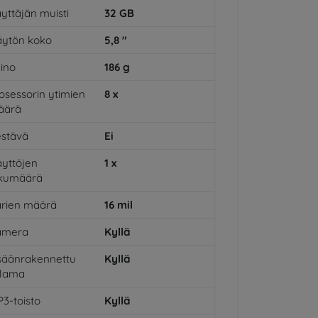
yttäjän muisti
32
GB
ytön koko
5,8
"
ino
186
g
osessorin ytimien
8
x
äärä
stävä
Ei
yttöjen
1
x
ukumäärä
rien määrä
16
mil
amera
Kyllä
säänrakennettu
Kyllä
alama
3-toisto
Kyllä