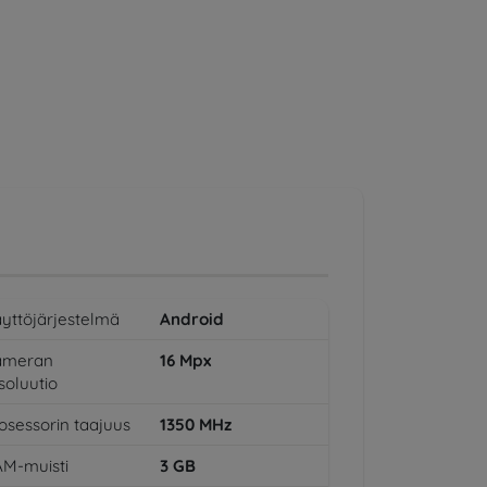
yttöjärjestelmä
Android
ameran
16
Mpx
soluutio
osessorin taajuus
1350
MHz
M-muisti
3
GB