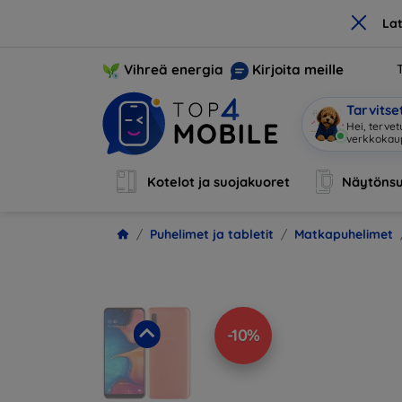
×
La
Vihreä energia
Kirjoita meille
Tarvits
Ol
|
Kotelot ja suojakuoret
Näytönsu
Puhelimet ja tabletit
Matkapuhelimet
-10%