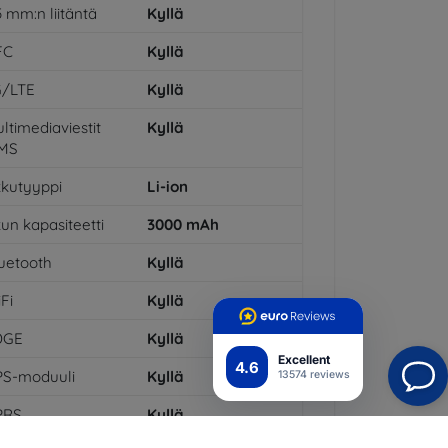
5 mm:n liitäntä
Kyllä
FC
Kyllä
G/LTE
Kyllä
ltimediaviestit
Kyllä
MS
kutyyppi
Li-ion
un kapasiteetti
3000
mAh
uetooth
Kyllä
Fi
Kyllä
DGE
Kyllä
Excellent
4.6
PS-moduuli
Kyllä
13574 reviews
PRS
Kyllä