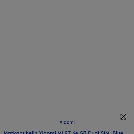
Xiaomi
Matkapuhelin Xiaomi MI 9T 64 GB Dual SIM, Blue