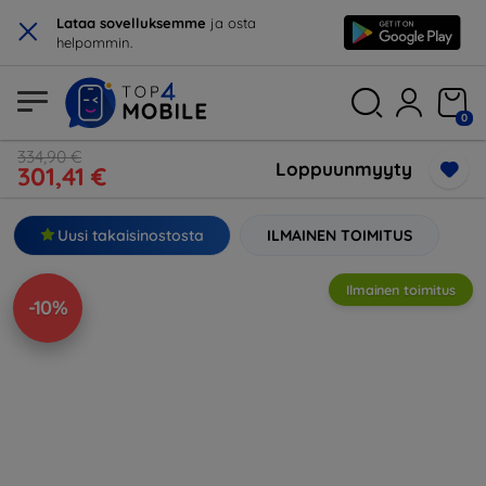
×
Lataa sovelluksemme
ja osta
helpommin.
0
334,90 €
Loppuunmyyty
301,41 €
Uusi takaisinostosta
ILMAINEN TOIMITUS
Ilmainen toimitus
-10%