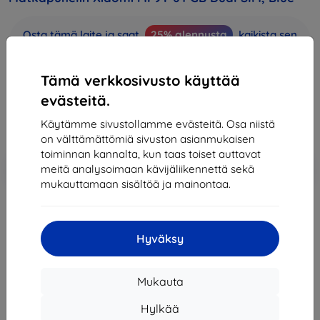
Osta tämä laite ja saat
25% alennusta
kaikista sen
lisävarusteista!
Tämä verkkosivusto käyttää
Hinta
334,90 €
evästeitä.
301,41 €
Käytämme sivustollamme evästeitä. Osa niistä
on välttämättömiä sivuston asianmukaisen
toiminnan kannalta, kun taas toiset auttavat
Lisää
Alennus kupongilla
-10%
meitä analysoimaan kävijäliikennettä sekä
EXTRA10
ostoskoriin
mukauttamaan sisältöä ja mainontaa.
Loppuunmyyty
Hyväksy
Loppuunmyyty
Mukauta
Hylkää
Valmistaja
Xiaomi