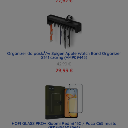
77,92 €
Organizer do paskÃ³w Spigen Apple Watch Band Organizer
S341 czarny (AMP09445)
42,90 €
29,93 €
HOFI GLASS PRO+ Xiaomi Redmi 13C / Poco C65 musta
(9319456608564)