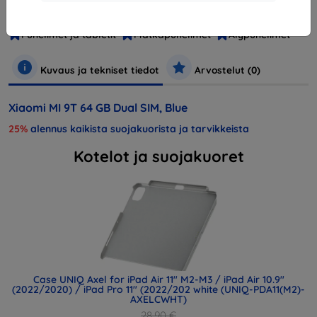
Tuotenumero
9T-BE
Puhelimet ja tabletit
Matkapuhelimet
Älypuhelimet
Kuvaus ja tekniset tiedot
Arvostelut (0)
Xiaomi MI 9T 64 GB Dual SIM, Blue
25%
alennus kaikista suojakuorista ja tarvikkeista
Kotelot ja suojakuoret
Case UNIQ Axel for iPad Air 11" M2-M3 / iPad Air 10.9"
(2022/2020) / iPad Pro 11" (2022/202 white (UNIQ-PDA11(M2)-
AXELCWHT)
28,90 €