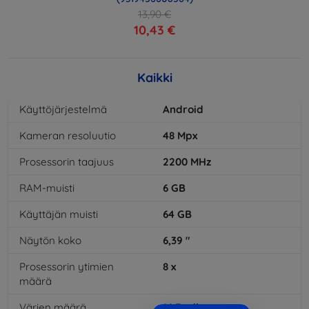
13,90 €
10,43 €
Kaikki
Käyttöjärjestelmä
Android
Kameran resoluutio
48
Mpx
Prosessorin taajuus
2200
MHz
RAM-muisti
6
GB
Käyttäjän muisti
64
GB
Näytön koko
6,39
"
Prosessorin ytimien
8
x
määrä
Värien määrä
16,7
mil