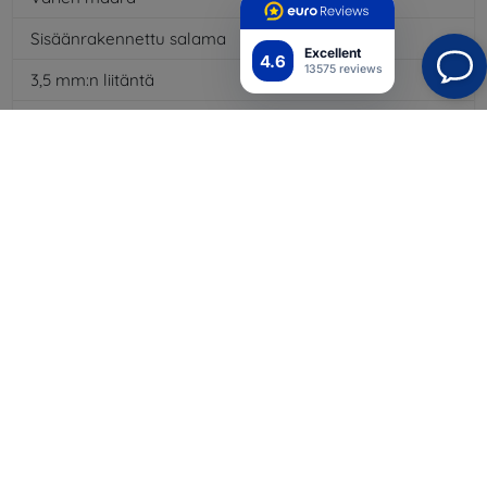
Sisäänrakennettu salama
Kyllä
Excellent
4.6
13575 reviews
3,5 mm:n liitäntä
Kyllä
4G/LTE
Kyllä
Akun kapasiteetti
4000
mAh
Bluetooth
Kyllä
WiFi
Kyllä
EDGE
Kyllä
GPS-moduuli
Kyllä
GPRS
Kyllä
Näytön tarkkuus
2244 x 1080
Väri
Sininen