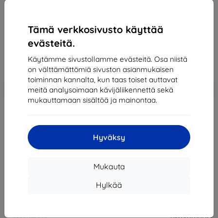
lisävarusteista!
199,90 €
Tämä verkkosivusto käyttää
179,91 €
evästeitä.
Käytämme sivustollamme evästeitä. Osa niistä
Hinta ilman ALV:tä
145,09 €
on välttämättömiä sivuston asianmukaisen
toiminnan kannalta, kun taas toiset auttavat
Lisää
Alennus kupongilla
-10%
meitä analysoimaan kävijäliikennettä sekä
EXTRA10
ostoskoriin
mukauttamaan sisältöä ja mainontaa.
Loppuunmyyty
Hyväksy
Loppuunmyyty
Mukauta
Hylkää
Muut tämän tuotteen vaihtoehdot
Valmistaja
Lenovo