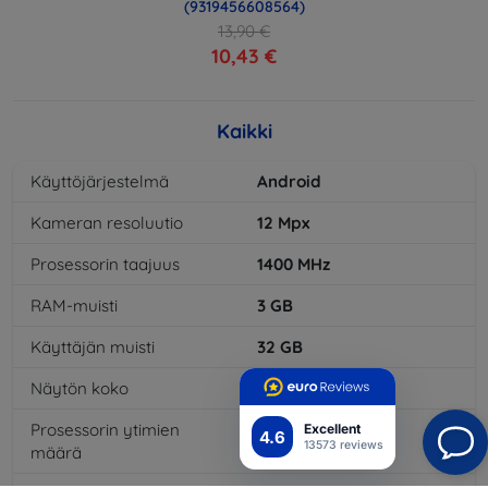
(9319456608564)
13,90 €
10,43 €
Kaikki
Käyttöjärjestelmä
Android
Kameran resoluutio
12
Mpx
Prosessorin taajuus
1400
MHz
RAM-muisti
3
GB
Käyttäjän muisti
32
GB
Näytön koko
6
"
Prosessorin ytimien
4
x
Excellent
4.6
13573 reviews
määrä