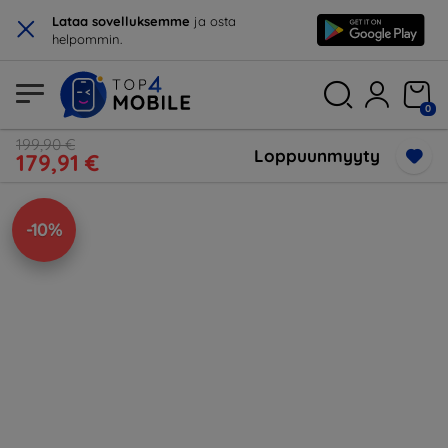
×
Lataa sovelluksemme
ja osta
helpommin.
0
199,90 €
Loppuunmyyty
179,91 €
-10%