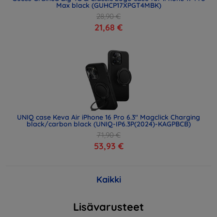
Max black (GUHCP17XPGT4MBK)
28,90 €
21,68 €
UNIQ case Keva Air iPhone 16 Pro 6.3" Magclick Charging
black/carbon black (UNIQ-IP6.3P(2024)-KAGPBCB)
71,90 €
53,93 €
Kaikki
Lisävarusteet