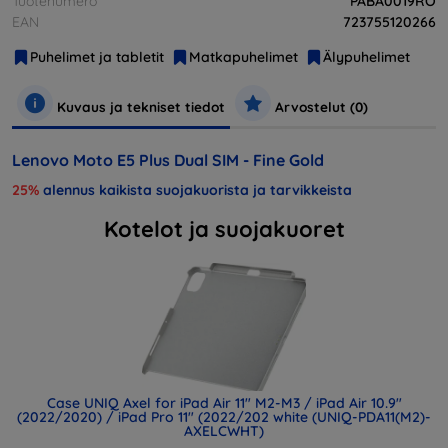
Tuotenumero
PABA0019RO
EAN
723755120266
Puhelimet ja tabletit
Matkapuhelimet
Älypuhelimet
Kuvaus ja tekniset tiedot
Arvostelut (0)
Lenovo Moto E5 Plus Dual SIM - Fine Gold
25%
alennus kaikista suojakuorista ja tarvikkeista
Kotelot ja suojakuoret
Case UNIQ Axel for iPad Air 11" M2-M3 / iPad Air 10.9"
(2022/2020) / iPad Pro 11" (2022/202 white (UNIQ-PDA11(M2)-
AXELCWHT)