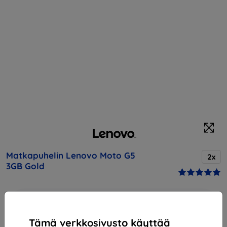
Matkapuhelin Lenovo Moto G5
2x
3GB Gold
Osta tämä laite ja saat
25% alennusta
kaikista sen
lisävarusteista!
Tämä verkkosivusto käyttää