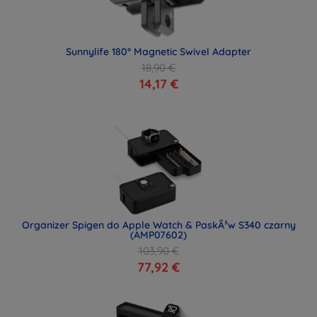
Sunnylife 180° Magnetic Swivel Adapter
18,90 €
14,17 €
Organizer Spigen do Apple Watch & PaskÃ³w S340 czarny
(AMP07602)
103,90 €
77,92 €