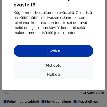
188,90 €
evästeitä.
170,02 €
Käytämme sivustollamme evästeitä. Osa niistä
on välttämättömiä sivuston asianmukaisen
Hinta ilman ALV:tä
137,11 €
toiminnan kannalta, kun taas toiset auttavat
meitä analysoimaan kävijäliikennettä sekä
Lisää
Alennus kupongilla
mukauttamaan sisältöä ja mainontaa.
-10%
EXTRA10
ostoskoriin
Hyväksy
Loppuunmyyty
Loppuunmyyty
Mukauta
Hylkää
Valmistaja
Lenovo
Tuotenumero
PA610021RO
EAN
6947681538238
Puhelimet ja tabletit
Matkapuhelimet
Älypuhelimet