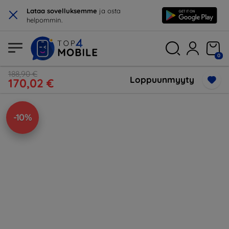
×
Lataa sovelluksemme
ja osta
helpommin.
0
188,90 €
Loppuunmyyty
170,02 €
-10%