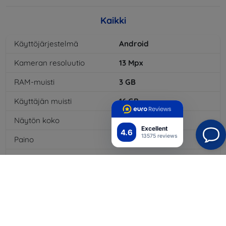
Kaikki
Käyttöjärjestelmä
Android
Kameran resoluutio
13
Mpx
RAM-muisti
3
GB
Käyttäjän muisti
16
GB
Näytön koko
5
"
Excellent
4.6
13575 reviews
Paino
145
g
Prosessorin ytimien
8
x
määrä
Akun kapasiteetti
2800
mAh
Bluetooth
Kyllä