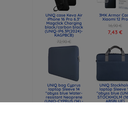
UNIQ case Keva Air
3MK Armor Ca
iPhone 16 Pro 6.3"
Xiaomi 12 Pro
Magclick Charging
16,90 €
black/carbon black
(UNIQ-IP6.3P(2024)-
7,43 €
KAGPBCB)
72,90 €
54,67 €
UNIQ bag Cyprus
UNIQ Stockho
laptop Sleeve 14
laptop Sleeve 
"abyss blue Water-
"abyss blue (UN
resistant Neoprene
STOCKHOLM (16
(UNIQ-CYPRUS (14) -
ABSBLUE)
ABSBLUE)
52,90 €
32,90 €
39,68 €
24,68 €