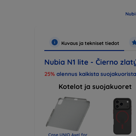
Nubi
Kuvaus ja tekniset tiedot
Nubia N1 lite - Čierno zlat
25%
alennus kaikista suojakuorista
Kotelot ja suojakuoret
Case UNIQ Axel for