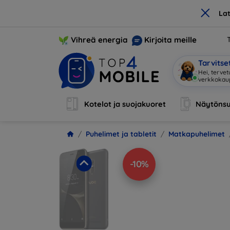
×
La
Vihreä energia
Kirjoita meille
Tarvits
O
|
Kotelot ja suojakuoret
Näytönsu
Puhelimet ja tabletit
Matkapuhelimet
-10%