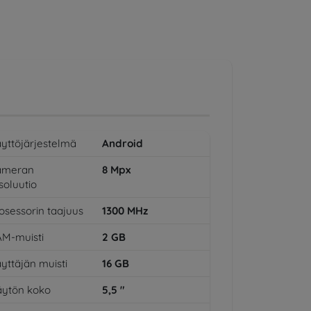
yttöjärjestelmä
Android
ameran
8
Mpx
soluutio
osessorin taajuus
1300
MHz
M-muisti
2
GB
yttäjän muisti
16
GB
ytön koko
5,5
"