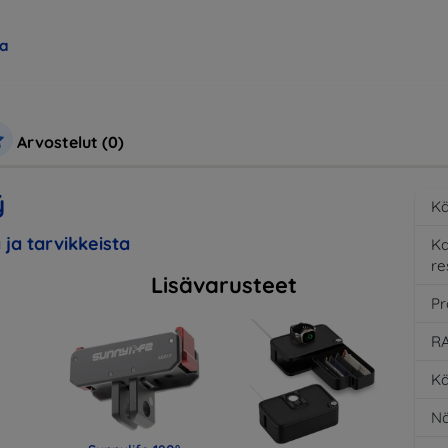
a
Arvostelut (0)
ý
Kä
 ja tarvikkeista
K
re
Lisävarusteet
Pr
RA
Kä
Nä