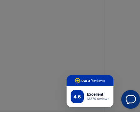
Excellent
4.6
13574 reviews