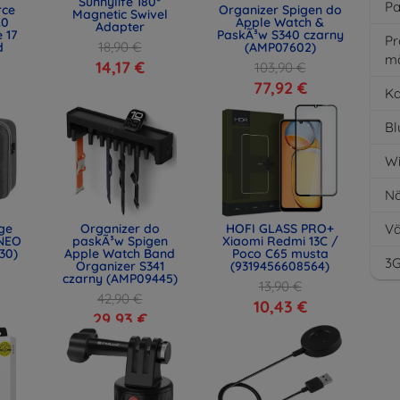
Sunnylife 180°
Pa
rce
Organizer Spigen do
Magnetic Swivel
.0
Apple Watch &
Adapter
 17
PaskÃ³w S340 czarny
Pr
18,90 €
d
(AMP07602)
m
)
14,17 €
103,90 €
77,92 €
K
Bl
Wi
Nä
age
Organizer do
HOFI GLASS PRO+
Vä
NEO
paskÃ³w Spigen
Xiaomi Redmi 13C /
30)
Apple Watch Band
Poco C65 musta
3
Organizer S341
(9319456608564)
czarny (AMP09445)
13,90 €
42,90 €
10,43 €
29,93 €