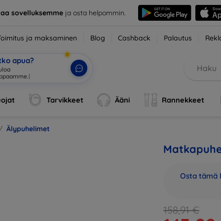
taa sovelluksemme
ja osta helpommin.
Toimitus ja maksaminen
Blog
Cashback
Palautus
Rekl
etko apua?
ojat
Tarvikkeet
Ääni
Rannekkeet
Älypuhelimet
Matkapuheli
Osta tämä l
158,91 €