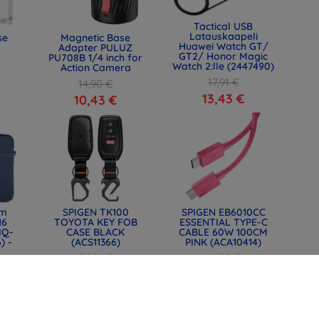
Tactical USB
Latauskaapeli
se
Magnetic Base
Huawei Watch GT/
Adapter PULUZ
GT2/ Honor Magic
PU708B 1/4 inch for
Watch 2:lle (2447490)
Action Camera
17,91 €
14,90 €
13,43 €
10,43 €
lm
SPIGEN TK100
SPIGEN EB6010CC
16
TOYOTA KEY FOB
ESSENTIAL TYPE-C
IQ-
CASE BLACK
CABLE 60W 100CM
) -
(ACS11366)
PINK (ACA10414)
34,91 €
14,90 €
26,18 €
11,18 €