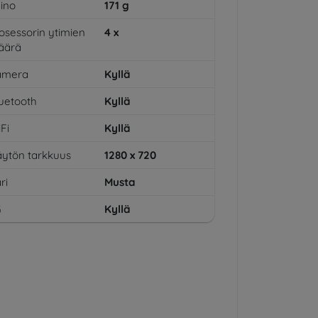
ino
171
g
osessorin ytimien
4
x
äärä
amera
Kyllä
uetooth
Kyllä
Fi
Kyllä
ytön tarkkuus
1280 x 720
ri
Musta
G
Kyllä