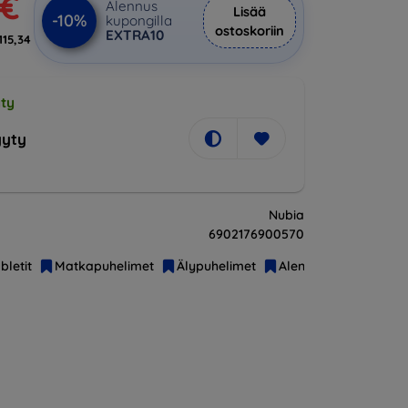
 €
Alennus
Lisää
-10%
kupongilla
ostoskoriin
EXTRA10
115,34
ty
yty
Nubia
6902176900570
bletit
Matkapuhelimet
Älypuhelimet
Alennusmyynti