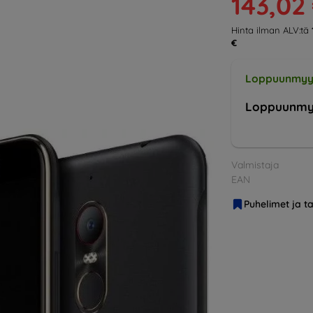
143,02
Hinta ilman ALV:tä
€
Loppuunmyy
Loppuunmy
Valmistaja
EAN
Puhelimet ja ta