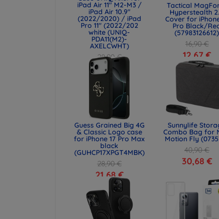
iPad Air 11" M2-M3 /
Tactical MagFo
iPad Air 10.9"
Hyperstealth 2
(2022/2020) / iPad
Cover for iPhone
Pro 11" (2022/202
Pro Black/Re
white (UNIQ-
(57983126612
PDA11(M2)-
16,90 €
AXELCWHT)
12,67 €
28,90 €
21,68 €
Guess Grained Big 4G
Sunnylife Stor
& Classic Logo case
Combo Bag for 
for iPhone 17 Pro Max
Motion Fly (0735
black
40,90 €
(GUHCP17XPGT4MBK)
30,68 €
28,90 €
21,68 €