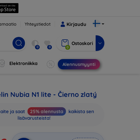
amaatio
Yhteystiedot
Kirjaudu
Ostoskori
0
0
0
Elektroniikka
Alennusmyynti
n Nubia N1 lite - Čierno zlatý
aite ja saat
25% alennusta
kaikista sen
lisävarusteista!