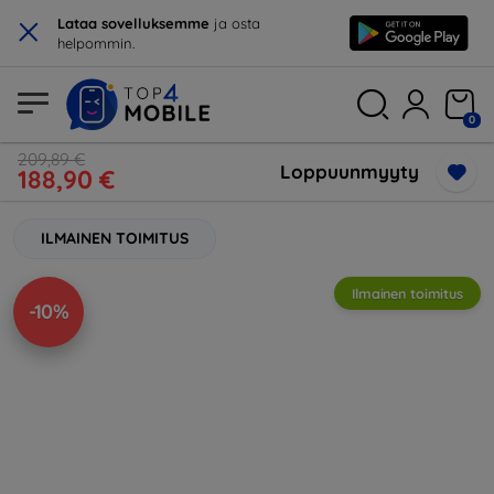
×
Lataa sovelluksemme
ja osta
helpommin.
0
209,89 €
Loppuunmyyty
188,90 €
ILMAINEN TOIMITUS
Ilmainen toimitus
-10%