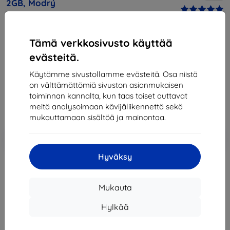
2GB, Modrý
Osta tämä laite ja saat
25% alennusta
kaikista sen
Tämä verkkosivusto käyttää
lisävarusteista!
evästeitä.
209,89 €
Käytämme sivustollamme evästeitä. Osa niistä
188,90 €
on välttämättömiä sivuston asianmukaisen
toiminnan kannalta, kun taas toiset auttavat
meitä analysoimaan kävijäliikennettä sekä
Hinta ilman ALV:tä
152,34 €
mukauttamaan sisältöä ja mainontaa.
Lisää
Alennus kupongilla
-10%
EXTRA10
ostoskoriin
Hyväksy
Loppuunmyyty
Mukauta
Loppuunmyyty
Hylkää