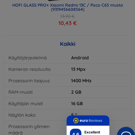
HOFI GLASS PRO+ Xiaomi Redmi 13C / Poco C65 musta
(9319456608564)
13,90 €
10,43 €
Kaikki
Käyttöjärjestelmä
Android
Kameran resoluutio
13
Mpx
Prosessorin taajuus
1400
MHz
RAM-muisti
2
GB
Käyttäjän muisti
16
GB
Näytön koko
5
"
Prosessorin ytimien
8
x
Excellent
määrä
4.6