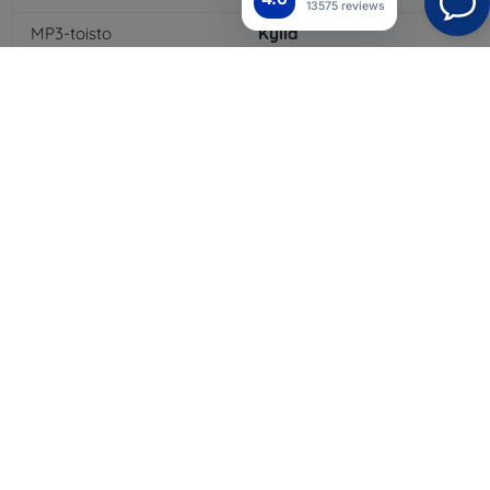
13575 reviews
MP3-toisto
Kyllä
3,5 mm:n liitäntä
Kyllä
4G/LTE
Kyllä
Akun kapasiteetti
2800
mAh
Bluetooth
Kyllä
WiFi
Kyllä
GPRS
Kyllä
Näytön tarkkuus
1280x1024
Väri
Sininen
3G
Kyllä