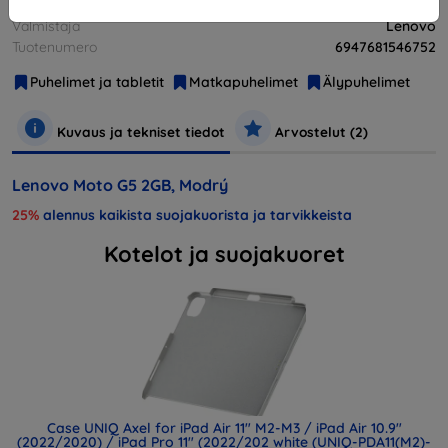
Valmistaja
Lenovo
Tuotenumero
6947681546752
Puhelimet ja tabletit
Matkapuhelimet
Älypuhelimet
Kuvaus ja tekniset tiedot
Arvostelut (2)
Lenovo Moto G5 2GB, Modrý
25%
alennus kaikista suojakuorista ja tarvikkeista
Kotelot ja suojakuoret
Case UNIQ Axel for iPad Air 11" M2-M3 / iPad Air 10.9"
(2022/2020) / iPad Pro 11" (2022/202 white (UNIQ-PDA11(M2)-