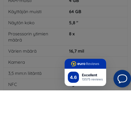
RAM-muisti
4
GB
Käyttäjän muisti
64
GB
Näytön koko
5,8
"
Prosessorin ytimien
8
x
määrä
Värien määrä
16,7
mil
Kamera
Kyllä
3,5 mm:n liitäntä
Kyllä
Excellent
4.6
13575 reviews
NFC
Kyllä
4G/LTE
Kyllä
Akkutyyppi
Li-Po
Akun kapasiteetti
3000
mAh
WiFi
Kyllä