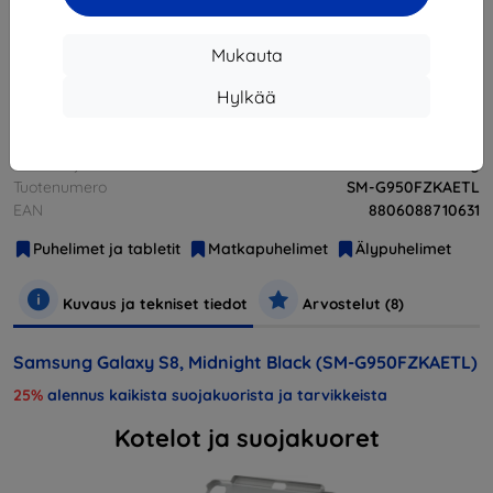
Loppuunmyyty
Mukauta
Loppuunmyyty
Hylkää
Valmistaja
Samsung
Tuotenumero
SM-G950FZKAETL
EAN
8806088710631
Puhelimet ja tabletit
Matkapuhelimet
Älypuhelimet
Kuvaus ja tekniset tiedot
Arvostelut (8)
Samsung Galaxy S8, Midnight Black (SM-G950FZKAETL)
25%
alennus kaikista suojakuorista ja tarvikkeista
Kotelot ja suojakuoret