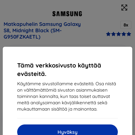
Matkapuhelin Samsung Galaxy
8x
S8, Midnight Black (SM-
G950FZKAETL)
Osta tämä laite ja saat
25% alennusta
kaikista sen
lisävarusteista!
Tämä verkkosivusto käyttää
Kuvaus ja tekniset tiedot
evästeitä.
Hinta
Käytämme sivustollamme evästeitä. Osa niistä
346,90 €
on välttämättömiä sivuston asianmukaisen
312,21 €
toiminnan kannalta, kun taas toiset auttavat
meitä analysoimaan kävijäliikennettä sekä
mukauttamaan sisältöä ja mainontaa.
Lisää
Alennus kupongilla
-10%
EXTRA10
ostoskoriin
Hyväksy