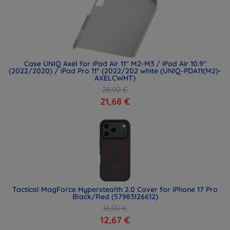
Case UNIQ Axel for iPad Air 11" M2-M3 / iPad Air 10.9"
(2022/2020) / iPad Pro 11" (2022/202 white (UNIQ-PDA11(M2)-
AXELCWHT)
28,90 €
21,68 €
Tactical MagForce Hyperstealth 2.0 Cover for iPhone 17 Pro
Black/Red (57983126612)
16,90 €
12,67 €