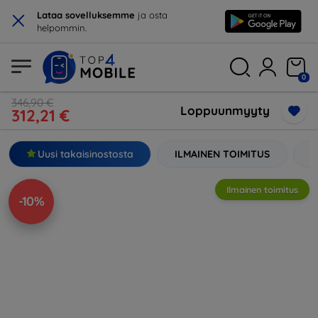
×
Lataa sovelluksemme
ja osta
helpommin.
0
346,90 €
Loppuunmyyty
312,21 €
Uusi takaisinostosta
ILMAINEN TOIMITUS
9
Ilmainen toimitus
-10%