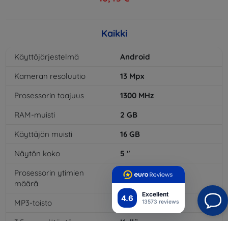
Kaikki
Käyttöjärjestelmä
Android
Kameran resoluutio
13
Mpx
Prosessorin taajuus
1300
MHz
RAM-muisti
2
GB
Käyttäjän muisti
16
GB
Näytön koko
5
"
Prosessorin ytimien
4
x
määrä
Excellent
4.6
MP3-toisto
Kyllä
13573 reviews
3,5 mm:n liitäntä
Kyllä