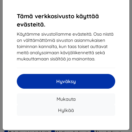
lisävarusteista!
Tämä verkkosivusto käyttää
178,89 €
evästeitä.
161,00 €
Käytämme sivustollamme evästeitä. Osa niistä
Hinta ilman ALV:tä
129,84 €
on välttämättömiä sivuston asianmukaisen
toiminnan kannalta, kun taas toiset auttavat
meitä analysoimaan kävijäliikennettä sekä
Lisää
Alennus kupongilla
-10%
EXTRA10
mukauttamaan sisältöä ja mainontaa.
ostoskoriin
Loppuunmyyty
Hyväksy
Loppuunmyyty
Mukauta
Hylkää
Valmistaja
Huawei
Tuotenumero
6901443115624