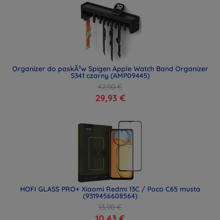
Organizer do paskÃ³w Spigen Apple Watch Band Organizer
S341 czarny (AMP09445)
42,90 €
29,93 €
HOFI GLASS PRO+ Xiaomi Redmi 13C / Poco C65 musta
(9319456608564)
13,90 €
10,43 €