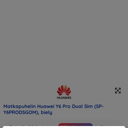
Matkapuhelin Huawei Y6 Pro Dual Sim (SP-
Y6PRODSGOM), biely
Osta tämä laite ja saat
25% alennusta
kaikista sen