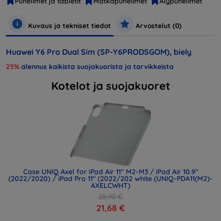
Puhelimet ja tabletit
Matkapuhelimet
Älypuhelimet
Kuvaus ja tekniset tiedot
Arvostelut (0)
Huawei Y6 Pro Dual Sim (SP-Y6PRODSGOM), biely
25%
alennus kaikista suojakuorista ja tarvikkeista
Kotelot ja suojakuoret
Case UNIQ Axel for iPad Air 11" M2-M3 / iPad Air 10.9"
(2022/2020) / iPad Pro 11" (2022/202 white (UNIQ-PDA11(M2)-
AXELCWHT)
28,90 €
21,68 €