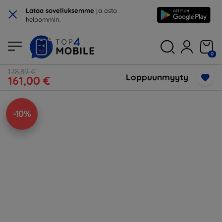
×
Lataa sovelluksemme
ja osta
helpommin.
0
178,89 €
Loppuunmyyty
161,00 €
-10%