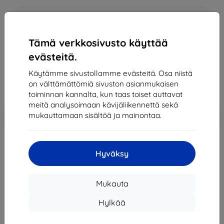
Osta tämä laite ja saat
25% alennusta
kaikista sen
lisävarusteista!
Tämä verkkosivusto käyttää
347,89 €
evästeitä.
313,10 €
Käytämme sivustollamme evästeitä. Osa niistä
on välttämättömiä sivuston asianmukaisen
Hinta ilman ALV:tä
252,50 €
toiminnan kannalta, kun taas toiset auttavat
meitä analysoimaan kävijäliikennettä sekä
Lisää
Alennus kupongilla
-10%
mukauttamaan sisältöä ja mainontaa.
EXTRA10
ostoskoriin
Hyväksy
Loppuunmyyty
Loppuunmyyty
Mukauta
Hylkää
Muut tämän tuotteen vaihtoehdot