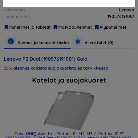
Valmistaja
Lenovo
Tuotenumero
190576191001
Puhelimet ja tabletit
Matkapuhelimet
Älypuhelimet
Kuvaus ja tekniset tiedot
Arvostelut (0)
Lenovo P2 Dual (190576191001) Gold
25%
alennus kaikista suojakuorista ja tarvikkeista
Kotelot ja suojakuoret
Case UNIQ Axel for iPad Air 11" M2-M3 / iPad Air 10.9"
(2022/2020) / iPad Pro 11" (2022/202 white (UNIQ-PDA11(M2)-