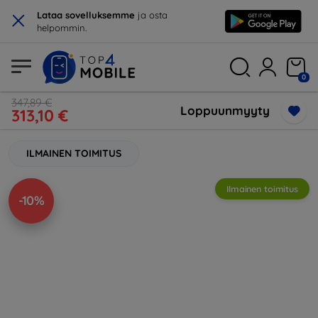
×
Lataa sovelluksemme
ja osta
helpommin.
0
347,89 €
Loppuunmyyty
313,10 €
ILMAINEN TOIMITUS
Ilmainen toimitus
-10%