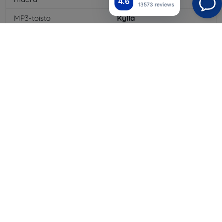
4.6
13573 reviews
MP3-toisto
Kyllä
3,5 mm:n liitäntä
Kyllä
4G/LTE
Kyllä
Akun kapasiteetti
5100
mAh
Bluetooth
Kyllä
WiFi
Kyllä
GPRS
Kyllä
Näytön tarkkuus
1920 x 1080
Väri
Kulta
3G
Kyllä