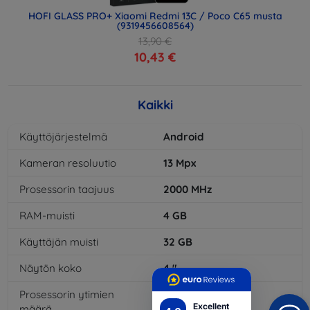
HOFI GLASS PRO+ Xiaomi Redmi 13C / Poco C65 musta
(9319456608564)
13,90 €
10,43 €
Kaikki
Käyttöjärjestelmä
Android
Kameran resoluutio
13
Mpx
Prosessorin taajuus
2000
MHz
RAM-muisti
4
GB
Käyttäjän muisti
32
GB
Näytön koko
4
"
Prosessorin ytimien
8
x
Excellent
määrä