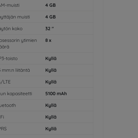
M-muisti
4
GB
yttäjän muisti
4
GB
ytön koko
32
"
osessorin ytimien
8
x
äärä
3-toisto
Kyllä
5 mm:n liitäntä
Kyllä
G/LTE
Kyllä
un kapasiteetti
5100
mAh
uetooth
Kyllä
Fi
Kyllä
PRS
Kyllä