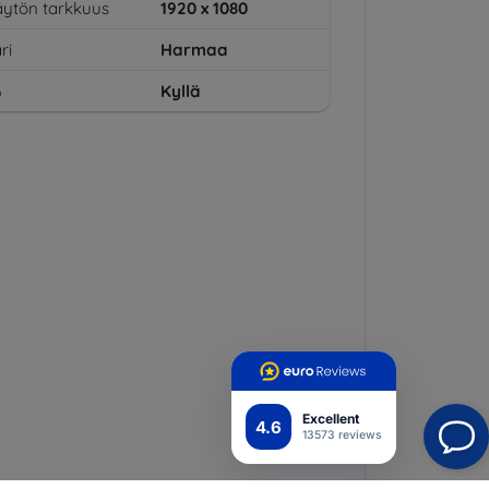
ytön tarkkuus
1920 x 1080
ri
Harmaa
G
Kyllä
Excellent
4.6
13573 reviews