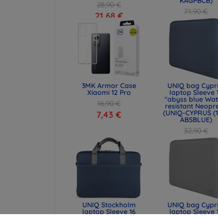
KAGPBCB)
28,90 €
71,90 €
21,68 €
53,93 €
3MK Armor Case
UNIQ bag Cypr
Xiaomi 12 Pro
laptop Sleeve 
"abyss blue Wat
16,90 €
resistant Neopr
(UNIQ-CYPRUS (1
7,43 €
ABSBLUE)
32,90 €
24,68 €
UNIQ Stockholm
UNIQ bag Cypr
laptop Sleeve 16
laptop Sleeve 