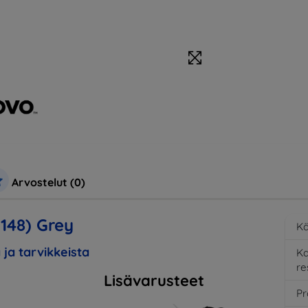
Arvostelut (0)
148) Grey
Kä
 ja tarvikkeista
K
re
Lisävarusteet
Pr