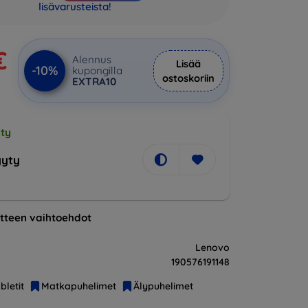
lisävarusteista!
€
Alennus
Lisää
-10%
kupongilla
ostoskoriin
EXTRA10
ty
yty
tteen vaihtoehdot
Lenovo
190576191148
bletit
Matkapuhelimet
Älypuhelimet