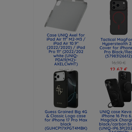
Case UNIQ Axel for
iPad Air 11" M2-M3 /
Tactical MagFo
iPad Air 10.9"
Hyperstealth 2
(2022/2020) / iPad
Cover for iPhone
Pro 11" (2022/202
Pro Black/Re
white (UNIQ-
(57983126612
PDA11(M2)-
16,90 €
AXELCWHT)
12,67 €
28,90 €
21,68 €
Guess Grained Big 4G
UNIQ case Keva 
& Classic Logo case
iPhone 16 Pro 6
for iPhone 17 Pro Max
Magclick Charg
black
black/carbon bl
(GUHCP17XPGT4MBK)
(UNIQ-IP6.3P(20