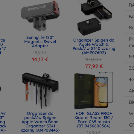
RA
Kä
Nä
Sunnylife 180°
Pr
rce
Organizer Spigen do
Magnetic Swivel
.0
Apple Watch &
m
Adapter
 17
PaskÃ³w S340 czarny
18,90 €
d
(AMP07602)
MP
)
14,17 €
103,90 €
77,92 €
3,
4
Ak
Bl
Air
Organizer do
HOFI GLASS PRO+
Wi
.3"
paskÃ³w Spigen
Xiaomi Redmi 13C /
ing
Apple Watch Band
Poco C65 musta
G
ack
Organizer S341
(9319456608564)
24)-
czarny (AMP09445)
13,90 €