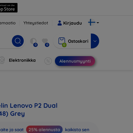
amaatio
Yhteystiedot
Kirjaudu
Ostoskori
0
0
0
Elektroniikka
Alennusmyynti
in Lenovo P2 Dual
48) Grey
aite ja saat
25% alennusta
kaikista sen