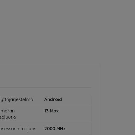
yttöjärjestelmä
Android
ameran
13
Mpx
soluutio
osessorin taajuus
2000
MHz