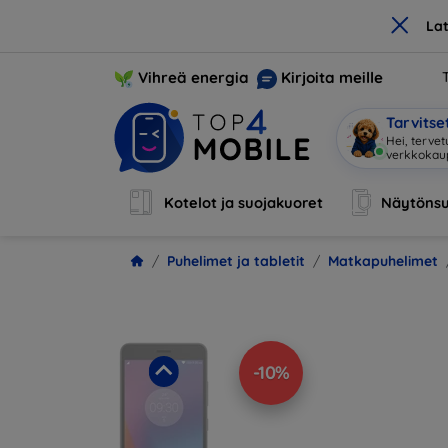
×
La
Vihreä energia
Kirjoita meille
Tarvits
Ol
|
Kotelot ja suojakuoret
Näytönsu
Puhelimet ja tabletit
Matkapuhelimet
-10%