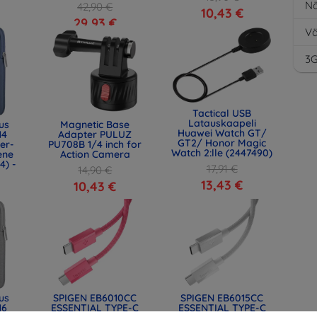
Nä
42,90 €
10,43 €
29,93 €
Vä
3
Tactical USB
Latauskaapeli
us
Magnetic Base
Huawei Watch GT/
14
Adapter PULUZ
GT2/ Honor Magic
er-
PU708B 1/4 inch for
Watch 2:lle (2447490)
ene
Action Camera
4) -
17,91 €
14,90 €
13,43 €
10,43 €
us
SPIGEN EB6010CC
SPIGEN EB6015CC
16
ESSENTIAL TYPE-C
ESSENTIAL TYPE-C