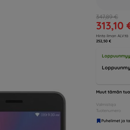
347,89 €
313,10 
Hinta ilman ALV:tä
252,50 €
Loppuunmyy
Loppuunmy
Muut tämän tuo
Valmistaja
Tuotenumero
Puhelimet ja ta