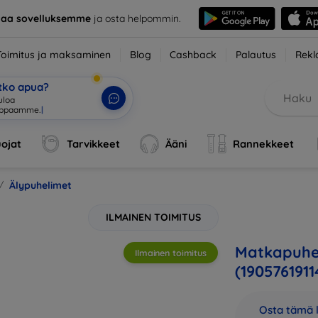
taa sovelluksemme
ja osta helpommin.
Toimitus ja maksaminen
Blog
Cashback
Palautus
Rekl
etko apua?
ojat
Tarvikkeet
Ääni
Rannekkeet
Älypuhelimet
ILMAINEN TOIMITUS
Matkapuhel
Ilmainen toimitus
(1905761911
Osta tämä l