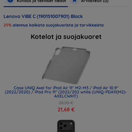
Kuvaus ja tekniset tiedot
Arvostelut (0)
Lenovo VIBE C (190151007901) Black
25%
alennus kaikista suojakuorista ja tarvikkeista
Kotelot ja suojakuoret
Case UNIQ Axel for iPad Air 11" M2-M3 / iPad Air 10.9"
(2022/2020) / iPad Pro 11" (2022/202 white (UNIQ-PDA11(M2)-
AXELCWHT)
28,90 €
21,68 €