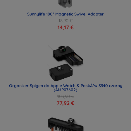
Sunnylife 180° Magnetic Swivel Adapter
18,90 €
14,17 €
Organizer Spigen do Apple Watch & PaskÃ³w S340 czarny
(AMP07602)
103,90 €
77,92 €