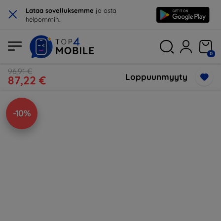
×
Lataa sovelluksemme
ja osta
helpommin.
0
96,91 €
Loppuunmyyty
87,22 €
-10%