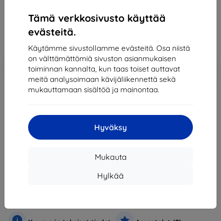
96,91 €
87,22 €
Tämä verkkosivusto käyttää
evästeitä.
Hinta ilman ALV:tä
70,34 €
Käytämme sivustollamme evästeitä. Osa niistä
on välttämättömiä sivuston asianmukaisen
Lisää
Alennus kupongilla
-10%
toiminnan kannalta, kun taas toiset auttavat
EXTRA10
ostoskoriin
meitä analysoimaan kävijäliikennettä sekä
mukauttamaan sisältöä ja mainontaa.
Loppuunmyyty
Hyväksy
Loppuunmyyty
Mukauta
Valmistaja
Lenovo
Hylkää
Tuotenumero
190151007901
Puhelimet ja tabletit
Matkapuhelimet
Älypuhelimet