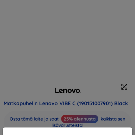
Matkapuhelin Lenovo VIBE C (190151007901) Black
Osta tämä laite ja saat
25% alennusta
kaikista sen
lisävarusteista!