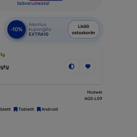
lisävarusteista!
Alennus
Lisää
-10%
kupongilla
ostoskoriin
EXTRA10
ty
yty
Huawei
AGS-L09
bletit
Tabletit
Android