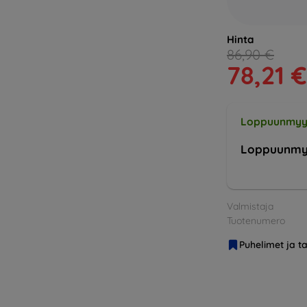
Hinta
86,90 €
78,21 €
Loppuunmyy
Loppuunmy
Valmistaja
Tuotenumero
Puhelimet ja ta