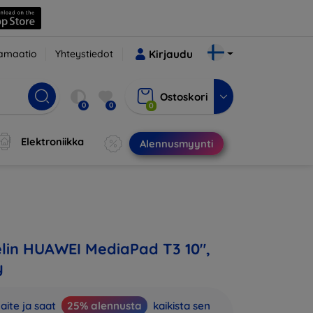
amaatio
Yhteystiedot
Kirjaudu
Ostoskori
0
0
0
Elektroniikka
Alennusmyynti
in HUAWEI MediaPad T3 10",
y
aite ja saat
25% alennusta
kaikista sen