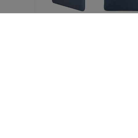
UNIQ bag Cyprus
UNIQ Stockho
laptop Sleeve 14
laptop Sleeve 
"abyss blue Water-
"abyss blue (UN
resistant Neoprene
STOCKHOLM (16
(UNIQ-CYPRUS (14) -
ABSBLUE)
ABSBLUE)
52,90 €
32,90 €
39,68 €
24,68 €
UNIQ bag Cyprus
Spigen Univers
laptop Sleeve 16
Passport Holder 
"marl gray Water-
MagSafe Walle
resistant Neoprene
black (AFA1134
(UNIQ-CYPRUS (16) -
46,90 €
MALGRY)
35,18 €
37,89 €
28,42 €
Kaikki