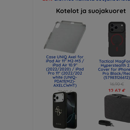
Kotelot ja suojakuoret
Case UNIQ Axel for
iPad Air 11" M2-M3 /
Tactical MagFo
iPad Air 10.9"
Hyperstealth 2
(2022/2020) / iPad
Cover for iPhone
Pro 11" (2022/202
Pro Black/Re
white (UNIQ-
(57983126612
PDA11(M2)-
16,90 €
AXELCWHT)
12,67 €
28,90 €
21,68 €