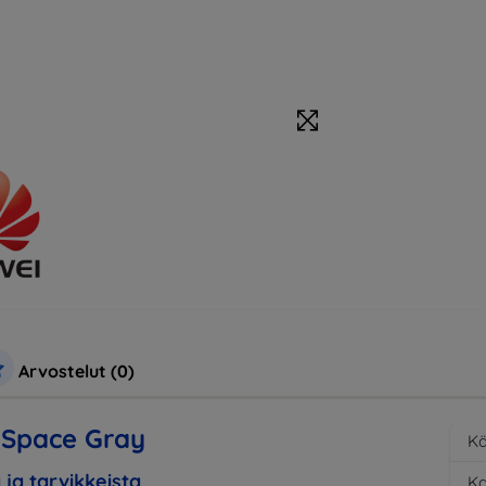
Arvostelut (0)
 Space Gray
Kä
 ja tarvikkeista
K