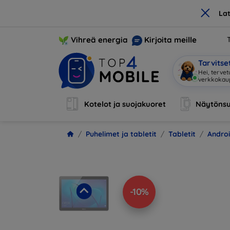
×
La
Vihreä energia
Kirjoita meille
Tarvits
Olen
|
Kotelot ja suojakuoret
Näytönsu
Puhelimet ja tabletit
Tabletit
Andro
-10%