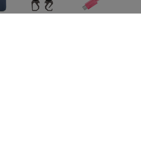
lm
SPIGEN TK100
SPIGEN EB6010CC
16
TOYOTA KEY FOB
ESSENTIAL TYPE-C
IQ-
CASE BLACK
CABLE 60W 100CM
) -
(ACS11366)
PINK (ACA10414)
34,91 €
14,90 €
26,18 €
11,18 €
al
SPIGEN EB6015CC
SPIGEN EB6015CC
with
ESSENTIAL TYPE-C
ESSENTIAL TYPE-C
t,
CABLE 60W 150CM
CABLE 60W 150CM
4)
WHITE (ACA10416)
BLACK (ACA10417)
14,90 €
14,90 €
11,18 €
11,18 €
Kaikki