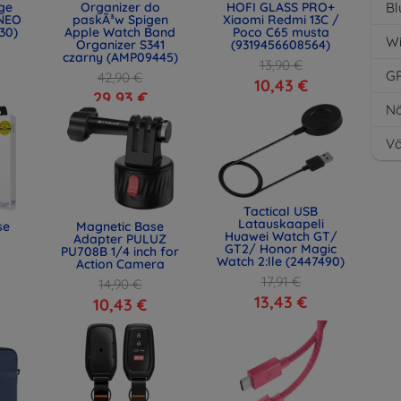
age
Organizer do
HOFI GLASS PRO+
Bl
NEO
paskÃ³w Spigen
Xiaomi Redmi 13C /
30)
Apple Watch Band
Poco C65 musta
Wi
Organizer S341
(9319456608564)
czarny (AMP09445)
13,90 €
G
42,90 €
10,43 €
29,93 €
Nä
Vä
Tactical USB
Latauskaapeli
se
Magnetic Base
Huawei Watch GT/
Adapter PULUZ
GT2/ Honor Magic
PU708B 1/4 inch for
Watch 2:lle (2447490)
Action Camera
17,91 €
14,90 €
13,43 €
10,43 €