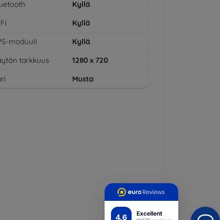
uetooth
Kyllä
Fi
Kyllä
PS-moduuli
Kyllä
ytön tarkkuus
1280 x 720
ri
Musta
Excellent
4.6