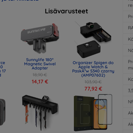
re
Lisävarusteet
Pr
RA
Kä
Nä
Sunnylife 180°
Pr
rce
Organizer Spigen do
Magnetic Swivel
.0
Apple Watch &
m
Adapter
 17
PaskÃ³w S340 czarny
18,90 €
d
(AMP07602)
K
)
14,17 €
103,90 €
77,92 €
3,
N
Ak
Ak