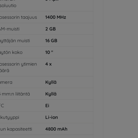
soluutio
osessorin taajuus
1400
MHz
M-muisti
2
GB
yttäjän muisti
16
GB
ytön koko
10
"
osessorin ytimien
4
x
äärä
amera
Kyllä
5 mm:n liitäntä
Kyllä
FC
Ei
kutyyppi
Li-ion
un kapasiteetti
4800
mAh