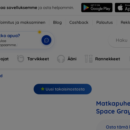
taa sovelluksemme
ja osta helpommin.
Toimitus ja maksaminen
Blog
Cashback
Palautus
Rekl
etko apua?
ojat
Tarvikkeet
Ääni
Rannekkeet
id
Uusi takaisinostosta
Matkapuhel
Space Gra
Osta tämä l