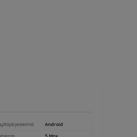
yttöjärjestelmä
Android
ameran
5
Mpx