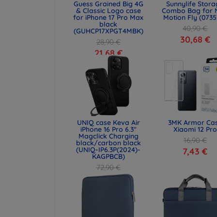
Guess Grained Big 4G
Sunnylife Stor
& Classic Logo case
Combo Bag for 
for iPhone 17 Pro Max
Motion Fly (0735
black
40,90 €
(GUHCP17XPGT4MBK)
30,68 €
28,90 €
21,68 €
UNIQ case Keva Air
3MK Armor Ca
iPhone 16 Pro 6.3"
Xiaomi 12 Pro
Magclick Charging
16,90 €
black/carbon black
(UNIQ-IP6.3P(2024)-
7,43 €
KAGPBCB)
72,90 €
54,67 €